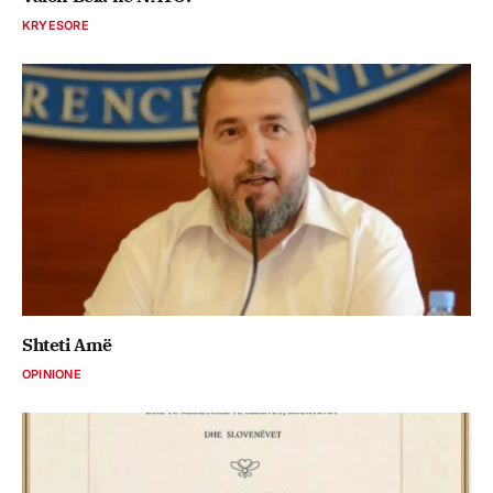
KRYESORE
Shteti Amë
OPINIONE