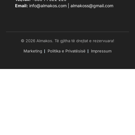
Email:
info@almakos.com
|
almakoss@gmail.com
© 2026 Almakos. Të gjitha të drejtat e rezervuara!
Marketing
Politika e Privatësisë
Impressum