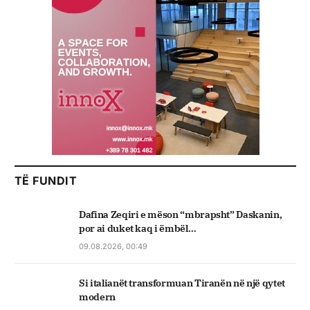
TË FUNDIT
Dafina Zeqiri e mëson “mbrapsht” Daskanin,
por ai duket kaq i ëmbël…
09.08.2026, 00:49
Si italianët transformuan Tiranën në një qytet
modern