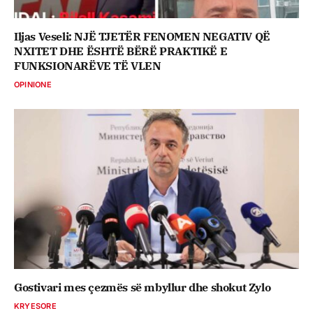
Iljas Veseli: NJË TJETËR FENOMEN NEGATIV QË
NXITET DHE ËSHTË BËRË PRAKTIKË E
FUNKSIONARËVE TË VLEN
OPINIONE
Gostivari mes çezmës së mbyllur dhe shokut Zylo
KRYESORE