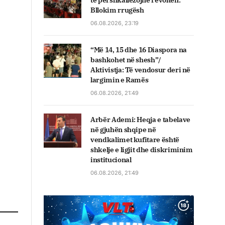
të përshkallëzojnë revoltën:
Bllokim rrugësh
06.08.2026, 23:19
“Më 14, 15 dhe 16 Diaspora na
bashkohet në shesh”/
Aktivistja: Të vendosur deri në
largimin e Ramës
06.08.2026, 21:49
Arbër Ademi: Heqja e tabelave
në gjuhën shqipe në
vendkalimet kufitare është
shkelje e ligjit dhe diskriminim
institucional
06.08.2026, 21:49