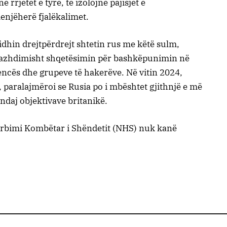
 rrjetet e tyre, të izolojnë pajisjet e
njëherë fjalëkalimet.
idhin drejtpërdrejt shtetin rus me këtë sulm,
 vazhdimisht shqetësimin për bashkëpunimin në
jencës dhe grupeve të hakerëve. Në vitin 2024,
 paralajmëroi se Rusia po i mbështet gjithnjë e më
ndaj objektivave britanikë.
ërbimi Kombëtar i Shëndetit (NHS) nuk kanë