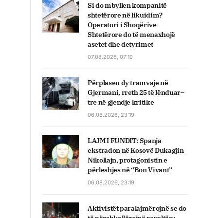
Si do mbyllen kompanitë
shtetërore në likuidim?
Operatori i Shoqërive
Shtetërore do të menaxhojë
asetet dhe detyrimet
07.08.2026, 07:19
Përplasen dy tramvaje në
Gjermani, rreth 25 të lënduar–
tre në gjendje kritike
06.08.2026, 23:19
LAJM I FUNDIT: Spanja
ekstradon në Kosovë Dukagjin
Nikollajn, protagonistin e
përleshjes në “Bon Vivant”
06.08.2026, 23:19
Aktivistët paralajmërojnë se do