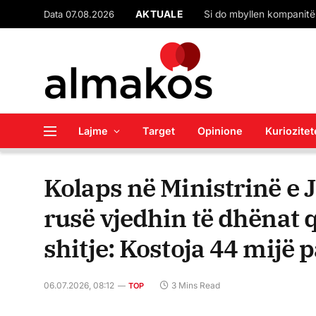
Data 07.08.2026
AKTUALE
Lajme
Target
Opinione
Kuriozitet
Kolaps në Ministrinë e 
rusë vjedhin të dhënat q
shitje: Kostoja 44 mijë
06.07.2026, 08:12
3 Mins Read
TOP