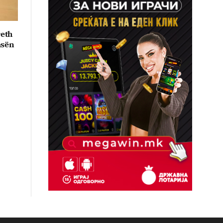
reth
asën