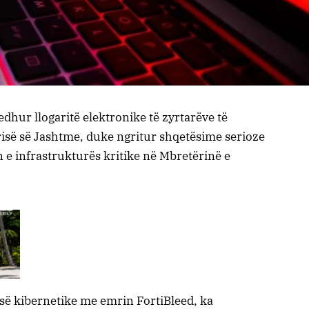
edhur llogaritë elektronike të zyrtarëve të
trisë së Jashtme, duke ngritur shqetësime serioze
 e infrastrukturës kritike në Mbretërinë e
risë kibernetike me emrin FortiBleed, ka