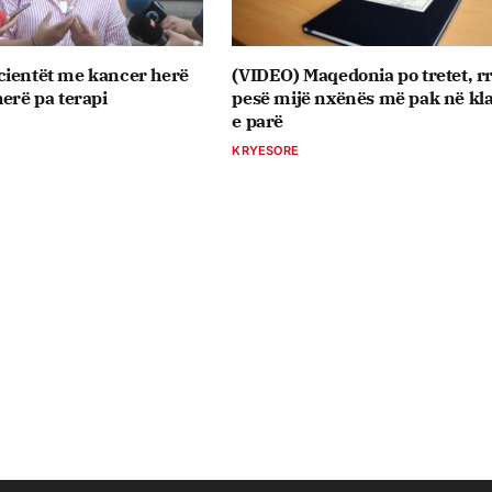
cientët me kancer herë
(VIDEO) Maqedonia po tretet, r
herë pa terapi
pesë mijë nxënës më pak në kl
e parë
KRYESORE