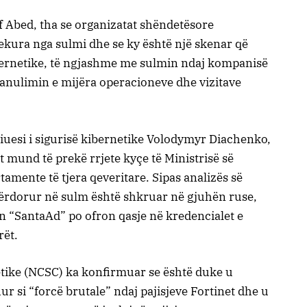
aif Abed, tha se organizatat shëndetësore
rekura nga sulmi dhe se ky është një skenar që
bernetike, të ngjashme me sulmin ndaj kompanisë
i anulimin e mijëra operacioneve dhe vizitave
diuesi i sigurisë kibernetike Volodymyr Diachenko,
sit mund të prekë rrjete kyçe të Ministrisë së
amente të tjera qeveritare. Sipas analizës së
përdorur në sulm është shkruar në gjuhën ruse,
 “SantaAd” po ofron qasje në kredencialet e
rët.
tike (NCSC) ka konfirmuar se është duke u
r si “forcë brutale” ndaj pajisjeve Fortinet dhe u