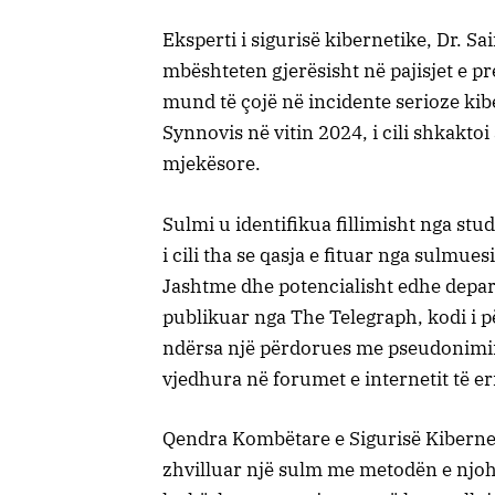
Eksperti i sigurisë kibernetike, Dr. S
mbështeten gjerësisht në pajisjet e p
mund të çojë në incidente serioze ki
Synnovis në vitin 2024, i cili shkakto
mjekësore.
Sulmi u identifikua fillimisht nga stu
i cili tha se qasja e fituar nga sulmue
Jashtme dhe potencialisht edhe depart
publikuar nga The Telegraph, kodi i 
ndërsa një përdorues me pseudonimin
vjedhura në forumet e internetit të er
Qendra Kombëtare e Sigurisë Kiberne
zhvilluar një sulm me metodën e njohu