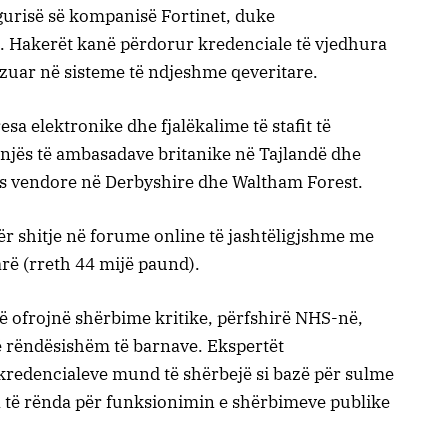
igurisë së kompanisë Fortinet, duke
. Hakerët kanë përdorur kredenciale të vjedhura
rizuar në sisteme të ndjeshme qeveritare.
a elektronike dhe fjalëkalime të stafit të
onjës të ambasadave britanike në Tajlandë dhe
jes vendore në Derbyshire dhe Waltham Forest.
r shitje në forume online të jashtëligjshme me
arë (rreth 44 mijë paund).
që ofrojnë shërbime kritike, përfshirë NHS-në,
ë rëndësishëm të barnave. Ekspertët
 kredencialeve mund të shërbejë si bazë për sulme
të rënda për funksionimin e shërbimeve publike