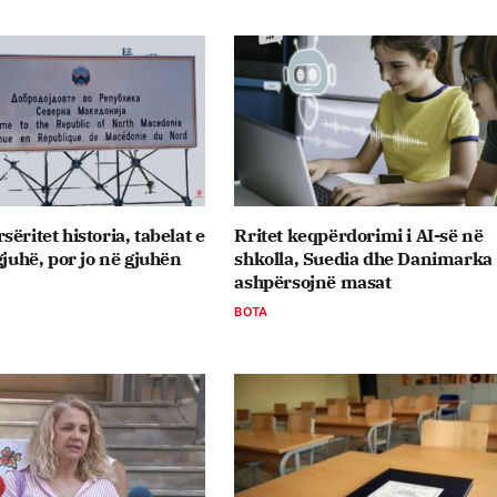
ëritet historia, tabelat e
Rritet keqpërdorimi i AI-së në
gjuhë, por jo në gjuhën
shkolla, Suedia dhe Danimarka
ashpërsojnë masat
BOTA