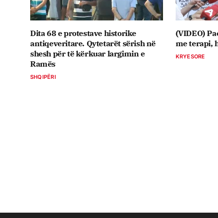
Dita 68 e protestave historike
(VIDEO) Pa
antiqeveritare. Qytetarët sërish në
me terapi, 
shesh për të kërkuar largimin e
KRYESORE
Ramës
SHQIPËRI