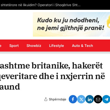
Përplasen dy tramvaje në Gjermani, rreth 25 të lënduar– tre në gjendje kritike
e
Sport
Showbiz
Lifestyle
Auto & Tech
Jashtme britanike, hakerët
everitare dhe i nxjerrin në
 paund
Shpërndaje