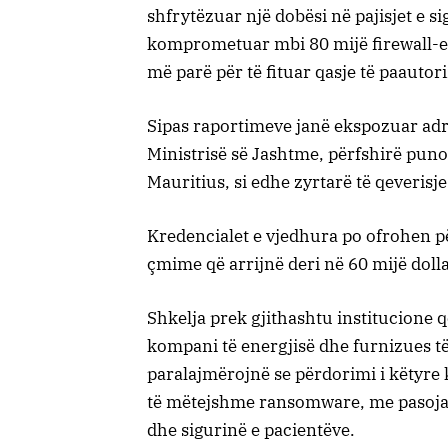
shfrytëzuar një dobësi në pajisjet e s
komprometuar mbi 80 mijë firewall-e
më parë për të fituar qasje të paauto
Sipas raportimeve janë ekspozuar adres
Ministrisë së Jashtme, përfshirë pun
Mauritius, si edhe zyrtarë të qeveris
Kredencialet e vjedhura po ofrohen pë
çmime që arrijnë deri në 60 mijë doll
Shkelja prek gjithashtu institucione 
kompani të energjisë dhe furnizues t
paralajmërojnë se përdorimi i këtyre
të mëtejshme ransomware, me pasoja 
dhe sigurinë e pacientëve.