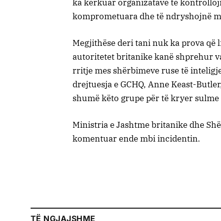
ka kërkuar organizatave të kontrollojnë
komprometuara dhe të ndryshojnë me
Megjithëse deri tani nuk ka prova që l
autoritetet britanike kanë shprehur
rritje mes shërbimeve ruse të intelig
drejtuesja e GCHQ, Anne Keast-Butler,
shumë këto grupe për të kryer sulme 
Ministria e Jashtme britanike dhe Sh
komentuar ende mbi incidentin.
TË NGJAJSHME