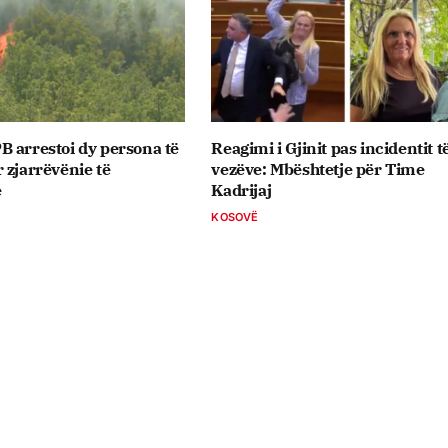
 arrestoi dy persona të
Reagimi i Gjinit pas incidentit t
 zjarrëvënie të
vezëve: Mbështetje për Time
e
Kadrijaj
KOSOVË