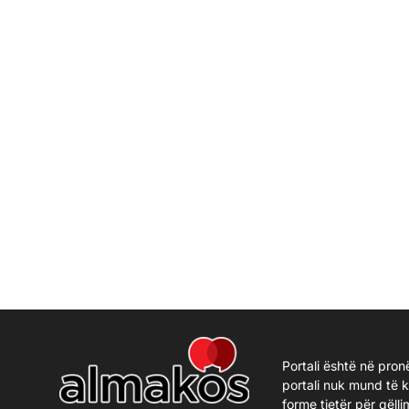
Portali është në pron
portali nuk mund të 
forme tjetër për qëlli