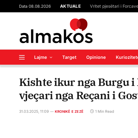
Data 08.08.2026
AKTUALE
Lajme
Target
Opinione
Kuriozitet
Kishte ikur nga Burgu i 
vjeçari nga Reçani i Gos
31.03.2025, 11:09
1 Min Read
KRONIKË E ZEZË