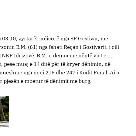
03:10, zyrtarët policorë nga SP Gostivar, me
onin B.M. (61) nga fshati Reçan i Gostivarit, i cili
INKP Idrizovë. B.M. u dënua me nëntë vjet e 11
, pesë muaj e 14 ditë për të kryer dënimin, në
ënueshme nga neni 215 dhe 247 i Kodit Penal. Ai u
ur pjesën e mbetur të dënimit me burg.