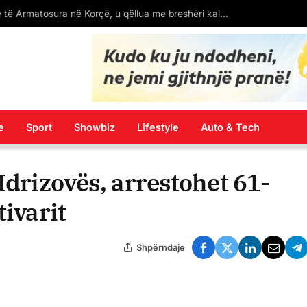
(VIDEO) Shqipja vendoset në tabelën në Tabanoc, por me gabime drejtëshkrimore
e
Sport
Showbiz
Lifestyle
Auto & Tech
Idrizovës, arrestohet 61-
tivarit
Shpërndaje