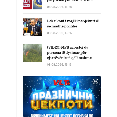
përplasen për rastin Grubi
08.08.2026, 16:29
Leksikoni i vogël i papjekurisë
së madhe politike
08.08.2026, 16:25
(VIDEO) MPB arrestoi dy
persona të dyshuar për
zjarrëvënie të qëllimshme
08.08.2026, 16:19