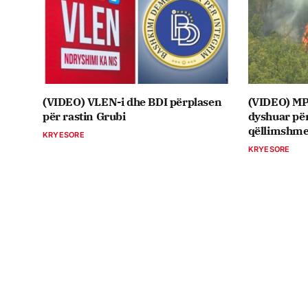
(VIDEO) VLEN-i dhe BDI përplasen
(VIDEO) MPB
për rastin Grubi
dyshuar për
qëllimshm
KRYESORE
KRYESORE