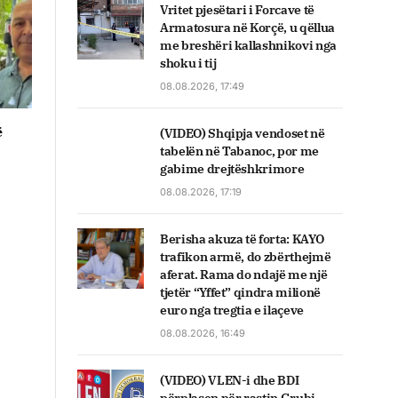
Vritet pjesëtari i Forcave të
Armatosura në Korçë, u qëllua
me breshëri kallashnikovi nga
shoku i tij
08.08.2026, 17:49
ë
(VIDEO) Shqipja vendoset në
tabelën në Tabanoc, por me
gabime drejtëshkrimore
08.08.2026, 17:19
Berisha akuza të forta: KAYO
trafikon armë, do zbërthejmë
aferat. Rama do ndajë me një
tjetër “Yffet” qindra milionë
euro nga tregtia e ilaçeve
08.08.2026, 16:49
(VIDEO) VLEN-i dhe BDI