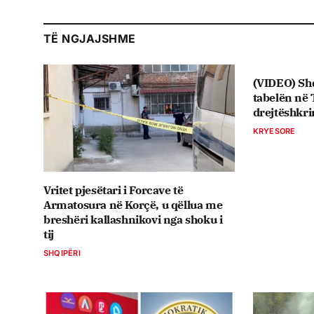
TË NGJAJSHME
(VIDEO) Sh
tabelën në
drejtëshkr
KRYESORE
Vritet pjesëtari i Forcave të
Armatosura në Korçë, u qëllua me
breshëri kallashnikovi nga shoku i
tij
SHQIPËRI