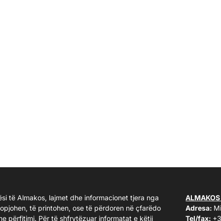
ësi të Almakos, lajmet dhe informacionet tjera nga
ALMAKOS
kopjohen, të printohen, ose të përdoren në çfarëdo
Adresa:
Mi
me përfitimi. Për të shfrytëzuar informatat e këtij
Tel/fax:
+3