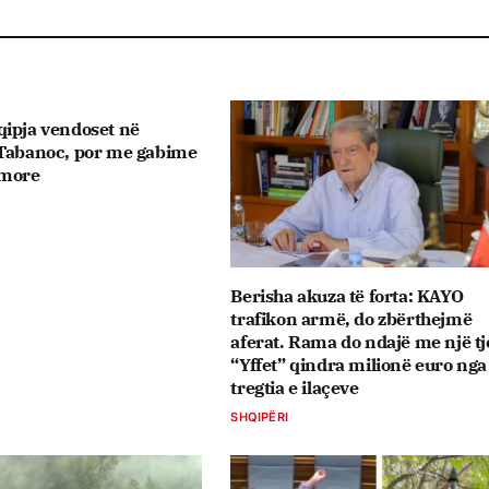
qipja vendoset në
 Tabanoc, por me gabime
imore
Berisha akuza të forta: KAYO
trafikon armë, do zbërthejmë
aferat. Rama do ndajë me një tj
“Yffet” qindra milionë euro nga
tregtia e ilaçeve
SHQIPËRI