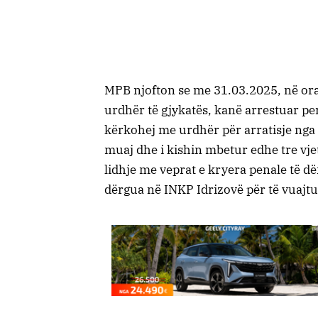
MPB njofton se me 31.03.2025, në ora 
urdhër të gjykatës, kanë arrestuar pers
kërkohej me urdhër për arratisje nga 
muaj dhe i kishin mbetur edhe tre vjet
lidhje me veprat e kryera penale të d
dërgua në INKP Idrizovë për të vuajt