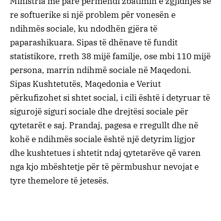
Ministria më parë përmendi zbatimin e zgjidhjes së
re softuerike si një problem për vonesën e
ndihmës sociale, ku ndodhën gjëra të
paparashikuara. Sipas të dhënave të fundit
statistikore, rreth 38 mijë familje, ose mbi 110 mijë
persona, marrin ndihmë sociale në Maqedoni.
Sipas Kushtetutës, Maqedonia e Veriut
përkufizohet si shtet social, i cili është i detyruar të
sigurojë siguri sociale dhe drejtësi sociale për
qytetarët e saj. Prandaj, pagesa e rregullt dhe në
kohë e ndihmës sociale është një detyrim ligjor
dhe kushtetues i shtetit ndaj qytetarëve që varen
nga kjo mbështetje për të përmbushur nevojat e
tyre themelore të jetesës.