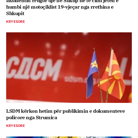
aksidentin rrugor dje në Shkup në të cilin jetën e
humbi një motoçiklist 19-vjeçar nga rrethina e
Shkupit
KRYESORE
LSDM kërkon hetim për publikimin e dokumenteve
policore nga Strumica
KRYESORE