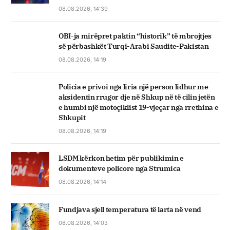
08.08.2026, 14:39
OBI-ja mirëpret paktin “historik” të mbrojtjes
së përbashkët Turqi-Arabi Saudite-Pakistan
08.08.2026, 14:19
Policia e privoi nga liria një person lidhur me
aksidentin rrugor dje në Shkup në të cilin jetën
e humbi një motoçiklist 19-vjeçar nga rrethina e
Shkupit
08.08.2026, 14:19
LSDM kërkon hetim për publikimin e
dokumenteve policore nga Strumica
08.08.2026, 14:14
Fundjava sjell temperatura të larta në vend
08.08.2026, 14:03