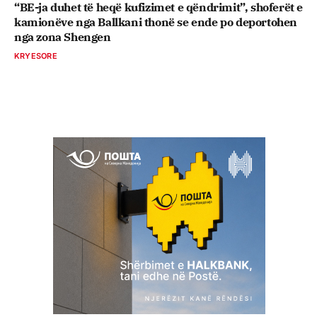
“BE-ja duhet të heqë kufizimet e qëndrimit”, shoferët e
kamionëve nga Ballkani thonë se ende po deportohen
nga zona Shengen
KRYESORE