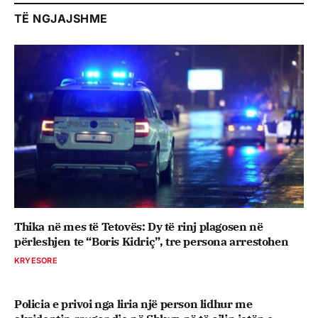
TË NGJAJSHME
Thika në mes të Tetovës: Dy të rinj plagosen në
përleshjen te “Boris Kidriç”, tre persona arrestohen
KRYESORE
Policia e privoi nga liria një person lidhur me