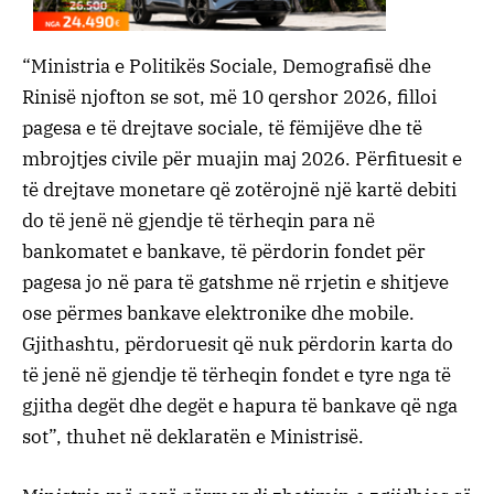
“Ministria e Politikës Sociale, Demografisë dhe
Rinisë njofton se sot, më 10 qershor 2026, filloi
pagesa e të drejtave sociale, të fëmijëve dhe të
mbrojtjes civile për muajin maj 2026. Përfituesit e
të drejtave monetare që zotërojnë një kartë debiti
do të jenë në gjendje të tërheqin para në
bankomatet e bankave, të përdorin fondet për
pagesa jo në para të gatshme në rrjetin e shitjeve
ose përmes bankave elektronike dhe mobile.
Gjithashtu, përdoruesit që nuk përdorin karta do
të jenë në gjendje të tërheqin fondet e tyre nga të
gjitha degët dhe degët e hapura të bankave që nga
sot”, thuhet në deklaratën e Ministrisë.