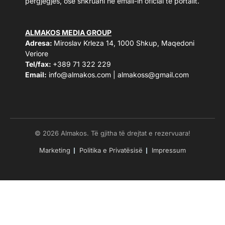
përgjegjës, ose shkruani në email-in oficial të portalit.
ALMAKOS MEDIA GROUP
Adresa:
Miroslav Krleza 14, 1000 Shkup, Maqedoni
Veriore
Tel/fax:
+389 71 322 229
Email:
info@almakos.com
|
almakoss@gmail.com
© 2026 Almakos. Të gjitha të drejtat e rezervuara!
Marketing
Politika e Privatësisë
Impressum