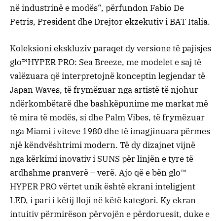
në
industrinë
e
modës
“,
përfundon
Fabio
De
Petris
,
President
dhe
Drejtor
ekzekutiv
i BAT
Italia
.
Koleksioni ekskluziv paraqet
dy versione të pajisjes
glo™
HYPER PRO: Sea Breeze, me modelet e saj të
valëzuara që interpretojnë konceptin legjendar të
Japan Waves, të frymëzuar nga artistë të njohur
ndërkombëtarë dhe bashkëpunime me markat më
të mira të modës, si dhe
Palm Vibes
, të frymëzuar
nga Miami i viteve 1980 dhe të imagjinuara përmes
një këndvështrimi modern. Të dy dizajnet vijnë
nga kërkimi inovativ i SUNS për linjën e tyre të
ardhshme
pranverë – verë
. Ajo që e bën
glo™
HYPER PRO vërtet unik është
ekrani inteligjent
LED
, i pari i këtij lloji në këtë kategori. Ky ekran
intuitiv përmirëson përvojën e përdoruesit, duke e