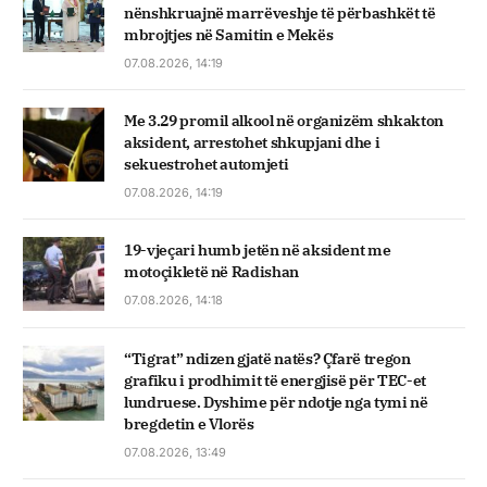
nënshkruajnë marrëveshje të përbashkët të
mbrojtjes në Samitin e Mekës
07.08.2026, 14:19
Me 3.29 promil alkool në organizëm shkakton
aksident, arrestohet shkupjani dhe i
sekuestrohet automjeti
07.08.2026, 14:19
19-vjeçari humb jetën në aksident me
motoçikletë në Radishan
07.08.2026, 14:18
“Tigrat” ndizen gjatë natës? Çfarë tregon
grafiku i prodhimit të energjisë për TEC-et
lundruese. Dyshime për ndotje nga tymi në
bregdetin e Vlorës
07.08.2026, 13:49