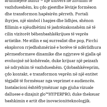
ardhmeje
të
lidhur
–
një
univers
në
zhvillim
të
vazhdueshëm
,
ku
çdo
gjest
dhe
lëvizje
formëson
dhe
transformon
hapësirën
përreth
.
Portali
i
hyrjes
,
një
simbol
i
hapjes
dhe
lidhjes
,
shënon
fillimin
e
një
udhëtimi
të
jashtëzakonshëm
në
të
cilin
vizitorët
bëhen
bashkëkrijues
të
veprës
artistike
. Me
stilin
e
saj
surrealist
dhe
pop,
Picchi
eksploron
rrjedhshmërinë
e
botëve
të
ndërlidhura
përmes
formave
dinamike
dhe
ngjyrave
të
gjalla
që
evoluojnë
në
kohë
reale
, duke
krijuar
një
peizazh
në
ndryshim
të
vazhdueshëm
.
Çdo
bashkëveprim
,
çdo
kontakt
, e
transformon
veprën
në
një
entitet
të
gjallë
të
formësuar
nga
veprimet
e
audiencës
.
Instalacioni
është
frymëzuar
nga
gjuha
vizuale
dalluese
e
dizajnit
glo™
HYPER
PRO, duke
theksuar
bashkimin
e
artit
dhe
inovacionit
teknologjik
.