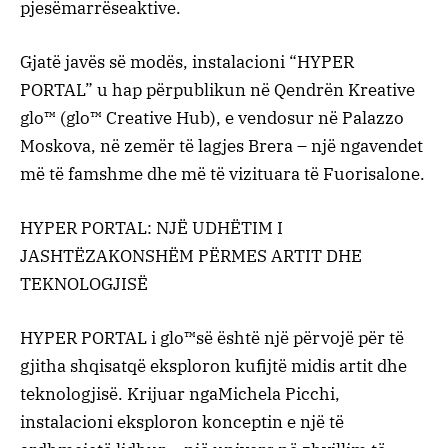
pjesëmarrëse
aktive
.
Gjatë
javës
së
modës
,
instalacioni
“HYPER
PORTAL”
u
hap
për
publikun
në
Qendrën
Kreative
glo™
(
glo™
Creative
Hub
)
, e
vendosur
në
Palazzo
Moskova
,
në
zemër
të
lagjes
Brera
–
një
nga
vendet
më
të
famshme
dhe
më
të
vizituara
të
Fuorisalone
.
HYPER
PORTAL
: NJË UDHËTIM I
JASHTËZAKONSHËM PËRMES ARTIT DHE
TEKNOLOGJISË
HYPER PORTAL
i
glo™
së
është
një
përvojë
për
të
gjitha
shqisat
që
eksploron
kufijtë
midis
artit
dhe
teknologjisë
.
Krijuar
nga
Michela
Picchi
,
instalacioni
eksploron
konceptin
e
një
të