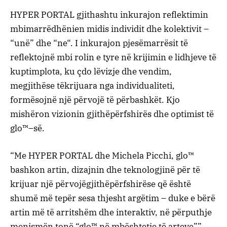
HYPER PORTAL
gjithashtu
inkurajon
reflektimin
mbi
marrëdhënien
midis
individit
dhe
kolektivit
–
“
unë
”
dhe
“
ne
“. I
inkurajon
pjesëmarrësit
të
reflektojnë
mbi
rolin
e
tyre
në
krijimin
e
lidhjeve
të
kuptimplot
a
,
ku
çdo
lëvizje
dhe
vendim
,
megjithëse
të
krijuara
nga
individualiteti
,
formësojnë
një
përvojë
të
përbashkët
.
Kjo
mishëron
vizionin
gjithëpërfshirës
dhe
optimist
të
glo™
–
së
.
“
Me
HYPER PORTAL
dhe
Michela
Picchi
,
glo™
bashkon
artin
,
dizajnin
dhe
teknologjinë
për
të
krijuar
një
përvojë
gjithëpërfshirëse
që
është
shumë
më
tepër
sesa
thjesht
argëtim
–
duke
e
bërë
artin
më
të
arritshëm
dhe
interaktiv
,
në
përputhje
me
nismën
tonë
“
glo™
në
mbështetje
të
arteve
””,