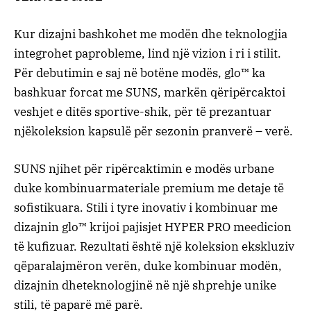
Kur
dizajni
bashkohet
me
modën
dhe
teknologjia
integrohet
pa
probleme
,
lind
një
vizion
i
ri
i
stilit
.
Për
debutimin
e
saj
në
botën
e
modës
,
glo™
ka
bashkuar
forcat
me
SUNS
,
markën
që
ripërcaktoi
veshjet
e
ditës
sportive-shik
,
për
të
prezantuar
një
koleksion
kapsulë
për
sezonin
pranverë
–
verë
.
SUNS
njihet
për
ripërcaktimin
e
modës
urbane
duke
kombinuar
materiale
premium
me
detaje
të
sofistikuara
.
Stili
i
tyre
inovativ
i
kombinuar
me
dizajnin
glo™
krijoi
pajisjet
HYPER PRO
me
edicion
të
kufizuar
.
Rezultati
është
një
koleksion
ekskluziv
që
paralajmëron
verën
,
duke
kombinuar
modën
,
dizajnin
dhe
teknologjinë
në
një
shprehje
unike
stili
,
të
paparë
më
parë
.