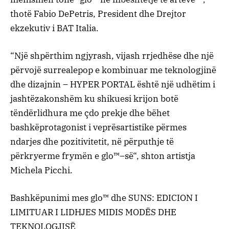
thotë
Fabio
De
Petris
,
President
dhe
Drejtor
ekzekutiv
i BAT
Italia
.
“
Një
shpërthim
ngjyrash
,
vijash
rrjedhëse
dhe
një
përvojë
surreale
pop
e
kombinuar
me
teknologjinë
dhe
dizajnin
– HYPER PORTAL
është
një
udhëtim
i
jashtëzakonshëm
ku
shikuesi
krijon
botë
të
ndërlidhura
me
çdo
prekje
dhe
bëhet
bashkëprotagonist
i
veprës
artistike
përmes
ndarjes
dhe
pozitivitetit
,
në
përputhje
të
përkryer
me
frymën
e
glo™
–
së
“,
shton
artistja
Michela
Picchi
.
Bashkëpunimi
mes
glo™
dhe
SUNS: EDICION I
LIMITUAR I LIDHJES MIDIS MODËS DHE
TEKNOLOGJISË