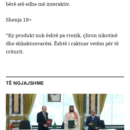
bërë atë edhe më interaktiv.
Shenja
18+
*
Ky
produkt
nuk
është
pa
rrezik
,
çliron
nikotinë
dhe
shkakton
varësi
.
Është
i
caktuar
vetëm
për
të
rriturit
.
TË NGJAJSHME