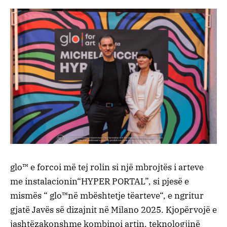
glo™
e
forcoi
më
tej
rolin
si
një
mbrojtës
i
arteve
me
instalacionin
“HYPER PORTAL”
,
si
pjesë
e
mismës
“
glo™
në
mbështetje
të
arteve
“, e
ngritur
gjatë
Javës
së
dizajnit
në
Milano
2025.
Kjo
përvojë
e
jashtëzakonshme
kombinoi
artin
,
teknologjinë