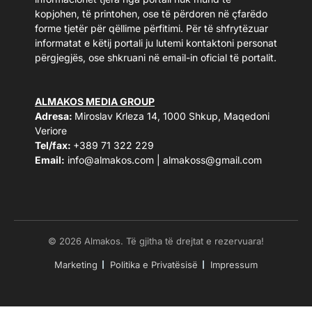
kopjohen, të printohen, ose të përdoren në çfarëdo
forme tjetër për qëllime përfitimi. Për të shfrytëzuar
informatat e këtij portali ju lutemi kontaktoni personat
përgjegjës, ose shkruani në email-in oficial të portalit.
ALMAKOS MEDIA GROUP
Adresa:
Miroslav Krleza 14, 1000 Shkup, Maqedoni
Veriore
Tel/fax:
+389 71 322 229
Email:
info@almakos.com
|
almakoss@gmail.com
© 2026 Almakos. Të gjitha të drejtat e rezervuara!
Marketing
Politika e Privatësisë
Impressum