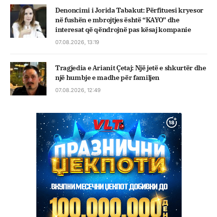
Denoncimi i Jorida Tabakut: Përfituesi kryesor
në fushën e mbrojtjes është “KAYO” dhe
interesat që qëndrojnë pas kësaj kompanie
07.08.2026, 13:19
Tragjedia e Arianit Çetaj: Një jetë e shkurtër dhe
një humbje e madhe për familjen
07.08.2026, 12:49