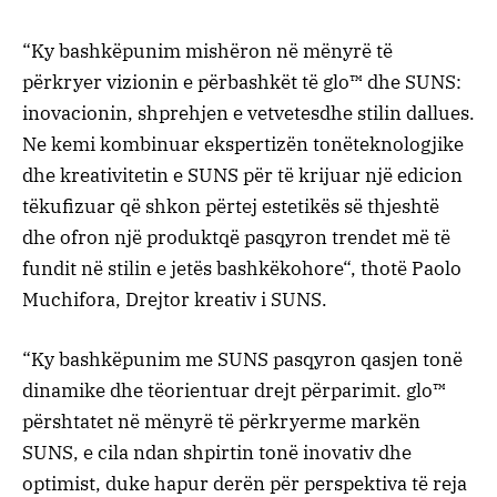
“
Ky
bashkëpunim
mishëron
në
mënyrë
të
përkryer
vizionin
e
përbashkët
të
glo™
dhe
SUNS:
inovacionin
,
shprehjen
e
vetvetes
dhe
stilin
dallues
.
Ne
kemi
kombinuar
ekspertizën
tonë
teknologjike
dhe
kreativitetin
e SUNS
për
të
krijuar
një
edicion
të
kufizuar
që
shkon
përtej
estetikës
së
thjeshtë
dhe
ofron
një
produkt
që
pasqyron
trendet
më
të
fundit
në
stilin
e
jetës
bashkëkohore
“,
thotë
Paolo
Muchifora
,
Drejtor
kreativ
i SUNS.
“
Ky
bashkëpunim
me
SUNS
pasqyron
qasjen
tonë
dinamike
dhe
të
orientuar
drejt
përparimit
.
glo™
përshtatet
në
mënyrë
të
përkryer
me
markën
SUNS, e
cila
ndan
shpirtin
tonë
inovativ
dhe
optimist
,
duke
hapur
derën
për
perspektiva
të
reja