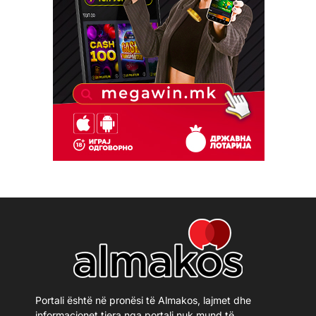
Portali është në pronësi të Almakos, lajmet dhe
informacionet tjera nga portali nuk mund të