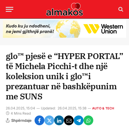
glo™ pjesë e “HYPER PORTAL”
të Michela Picchi-t dhe një
koleksion unik i glo™i
prezantuar në bashkëpunim
me SUNS
26.04.2025, 15:04
Updated:
26.04.2025, 15:38
AUTO & TECH
4 Mins Read
Shpërndaje