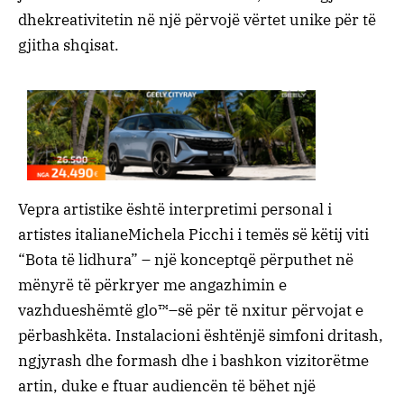
dhe
kreativitetin
në
një
përvojë
vërtet
unike
për
të
gjitha
shqisat
.
Vepra
artistike
është
interpretimi
personal
i
artistes
italiane
Michela
Picchi
i
temës
së
këtij
viti
“
Bota
të
lidhura
” –
një
koncept
që
përputhet
në
mënyrë
të
përkryer
me
angazhimin
e
vazhdueshëm
të
glo™
–
së
për
të
nxitur
përvojat
e
përbashkëta
.
Instalacioni
është
një
simfoni
dritash
,
ngjyrash
dhe
formash
dhe
i
bashkon
vizitorët
me
artin
,
duke
e
ftuar
audiencën
të
bëhet
një