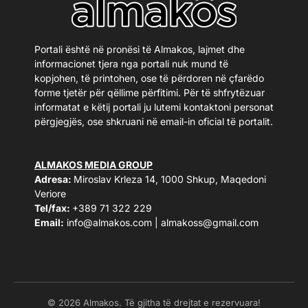
Portali është në pronësi të Almakos, lajmet dhe
informacionet tjera nga portali nuk mund të
kopjohen, të printohen, ose të përdoren në çfarëdo
forme tjetër për qëllime përfitimi. Për të shfrytëzuar
informatat e këtij portali ju lutemi kontaktoni personat
përgjegjës, ose shkruani në email-in oficial të portalit.
ALMAKOS MEDIA GROUP
Adresa:
Miroslav Krleza 14, 1000 Shkup, Maqedoni
Veriore
Tel/fax:
+389 71 322 229
Email:
info@almakos.com
|
almakoss@gmail.com
© 2026 Almakos. Të gjitha të drejtat e rezervuara!