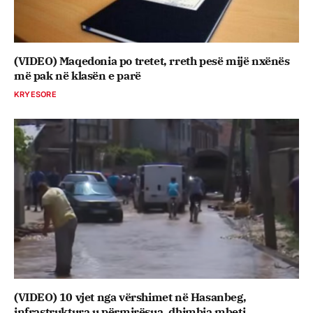
(VIDEO) Maqedonia po tretet, rreth pesë mijë nxënës
më pak në klasën e parë
KRYESORE
(VIDEO) 10 vjet nga vërshimet në Hasanbeg,
infrastruktura u përmirësua, dhimbja mbeti