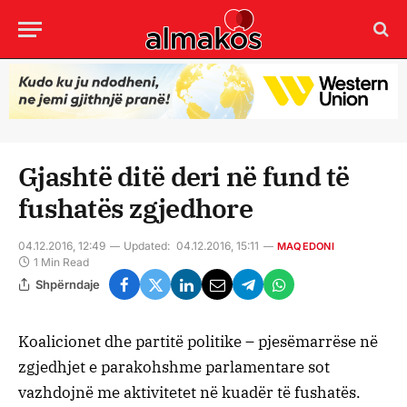
Gjashtë ditë deri në fund të
fushatës zgjedhore
04.12.2016, 12:49
Updated:
04.12.2016, 15:11
MAQEDONI
1 Min Read
Shpërndaje
Koalicionet dhe partitë politike – pjesëmarrëse në
zgjedhjet e parakohshme parlamentare sot
vazhdojnë me aktivitetet në kuadër të fushatës.