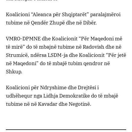
Koalicioni “Aleanca për Shqiptarët” paralajmëroi
tubime në Qendër Zhupë dhe në Dibër.
VMRO-DPMNE dhe Koalicionit “Për Maqedoni më
të mirë” do të mbajnë tubime në Radovish dhe në
Strumicë, ndërsa LSDM-ja dhe Koalicionit “Për jetë
në Maqedoni” do të mbajë tubim qendror në
Shkup.
Koalicioni për Ndryshime dhe Drejtësi i
udhëhequr nga Lidhja Demokratike do të mbajë
tubime në në Kavadar dhe Negotinë.