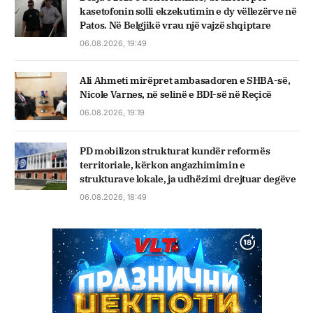
kasetofonin solli ekzekutimin e dy vëllezërve në
Patos. Në Belgjikë vrau një vajzë shqiptare
06.08.2026, 19:49
Ali Ahmeti mirëpret ambasadoren e SHBA-së,
Nicole Varnes, në selinë e BDI-së në Reçicë
06.08.2026, 19:19
PD mobilizon strukturat kundër reformës
territoriale, kërkon angazhimimin e
strukturave lokale, ja udhëzimi drejtuar degëve
06.08.2026, 18:49