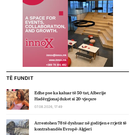
TË FUNDIT
Edhe pse ka kaluar të 50-tat, Alberije
Hadërgjonaj duket si 20-vjeçare
07.08.2026, 17:49
Arrestohen 78 të dyshuar në goditjen e rrjetit të
kontrabandës Evropë-Algjeri