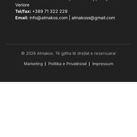
Veriore
Tel/fax:
+389 71 322 229
Email:
info@almakos.com
|
almakoss@gmail.com
© 2026 Almakos. Të gjitha të drejtat e rezervuara!
Marketing
Politika e Privatësisë
Impressum