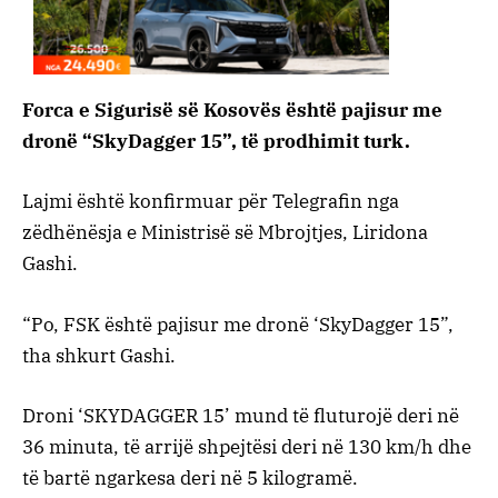
Forca e Sigurisë së Kosovës është pajisur me
dronë “SkyDagger 15”, të prodhimit turk.
Lajmi është konfirmuar për Telegrafin nga
zëdhënësja e Ministrisë së Mbrojtjes, Liridona
Gashi.
“Po, FSK është pajisur me dronë ‘SkyDagger 15”,
tha shkurt Gashi.
Droni ‘SKYDAGGER 15’ mund të fluturojë deri në
36 minuta, të arrijë shpejtësi deri në 130 km/h dhe
të bartë ngarkesa deri në 5 kilogramë.