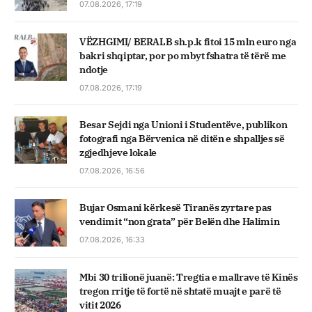
07.08.2026, 17:19
VËZHGIMI/ BERALB sh.p.k fitoi 15 mln euro nga
bakri shqiptar, por po mbyt fshatra të tërë me
ndotje
07.08.2026, 17:19
Besar Sejdi nga Unioni i Studentëve, publikon
fotografi nga Bërvenica në ditën e shpalljes së
zgjedhjeve lokale
07.08.2026, 16:56
Bujar Osmani kërkesë Tiranës zyrtare pas
vendimit “non grata” për Belën dhe Halimin
07.08.2026, 16:33
Mbi 30 trilionë juanë: Tregtia e mallrave të Kinës
tregon rritje të fortë në shtatë muajt e parë të
vitit 2026