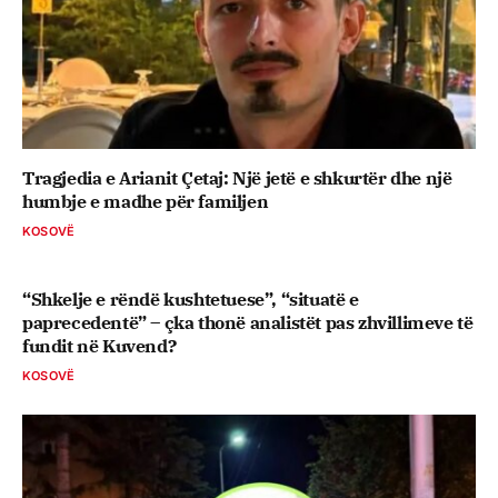
Tragjedia e Arianit Çetaj: Një jetë e shkurtër dhe një
humbje e madhe për familjen
KOSOVË
“Shkelje e rëndë kushtetuese”, “situatë e
paprecedentë” – çka thonë analistët pas zhvillimeve të
fundit në Kuvend?
KOSOVË