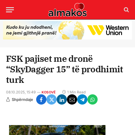
FSK pajiset me dronë
“SkyDagger 15” të prodhimit
turk
08.10.2025, 15:49
1 Min Read
KOSOVË
Shpërndaje