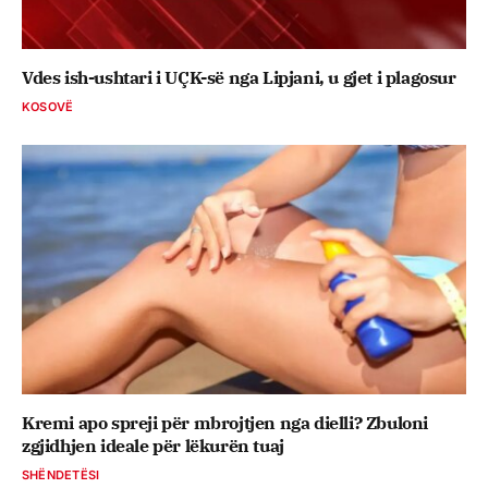
Vdes ish-ushtari i UÇK-së nga Lipjani, u gjet i plagosur
KOSOVË
Kremi apo spreji për mbrojtjen nga dielli? Zbuloni
zgjidhjen ideale për lëkurën tuaj
SHËNDETËSI