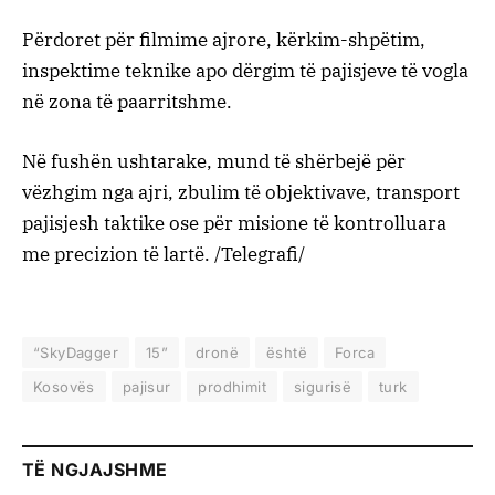
Përdoret për filmime ajrore, kërkim-shpëtim,
inspektime teknike apo dërgim të pajisjeve të vogla
në zona të paarritshme.
Në fushën ushtarake, mund të shërbejë për
vëzhgim nga ajri, zbulim të objektivave, transport
pajisjesh taktike ose për misione të kontrolluara
me precizion të lartë. /Telegrafi/
“SkyDagger
15”
dronë
është
Forca
Kosovës
pajisur
prodhimit
sigurisë
turk
TË NGJAJSHME