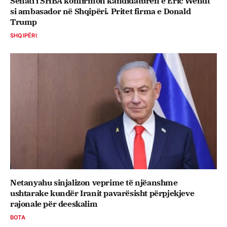
Senati i SHBA konfirmon kandidaturën e Eric Wendt
si ambasador në Shqipëri. Pritet firma e Donald
Trump
SHQIPËRI
Netanyahu sinjalizon veprime të njëanshme
ushtarake kundër Iranit pavarësisht përpjekjeve
rajonale për deeskalim
BOTA