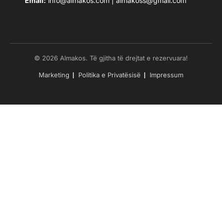
Email:
info@almakos.com
|
almakoss@gmail.com
© 2026 Almakos. Të gjitha të drejtat e rezervuara!
Marketing
Politika e Privatësisë
Impressum