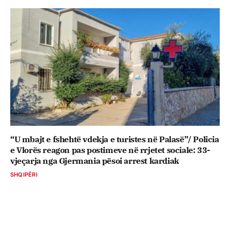
“U mbajt e fshehtë vdekja e turistes në Palasë”/ Policia
e Vlorës reagon pas postimeve në rrjetet sociale: 33-
vjeçarja nga Gjermania pësoi arrest kardiak
SHQIPËRI