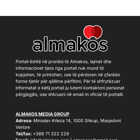
Portali është në pronësi të Almakos, lajmet dhe
informacionet tjera nga portali nuk mund të
kopjohen, të printohen, ose të përdoren në çfarëdo
forme tjetër për qëllime përfitimi. Për të shfrytëzuar
informatat e këtij portali ju lutemi kontaktoni personat
përgjegjës, ose shkruani në email-in oficial të portalit.
ALMAKOS MEDIA GROUP
Adresa:
Miroslav Krleza 14, 1000 Shkup, Maqedoni
Veriore
Tel/fax:
+389 71 322 229