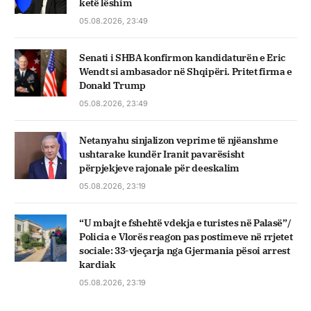
ketë lëshim
05.08.2026, 23:49
Senati i SHBA konfirmon kandidaturën e Eric
Wendt si ambasador në Shqipëri. Pritet firma e
Donald Trump
05.08.2026, 23:49
Netanyahu sinjalizon veprime të njëanshme
ushtarake kundër Iranit pavarësisht
përpjekjeve rajonale për deeskalim
05.08.2026, 23:19
“U mbajt e fshehtë vdekja e turistes në Palasë”/
Policia e Vlorës reagon pas postimeve në rrjetet
sociale: 33-vjeçarja nga Gjermania pësoi arrest
kardiak
05.08.2026, 23:19