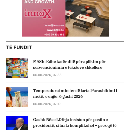
TË FUNDIT
MASh: Edhe katër ditë për aplikim për
subvencionimin e teksteve shkollore
06.08.2026, 07:33
Temperaturat mbeten të larta! Parashikimi i
motit, e enjte, 6 gusht 2026
06.08.2026, 07:19
Gashi: Nëse LDK-ja insiston për postin e
presidentit, situata komplikohet – pres që të