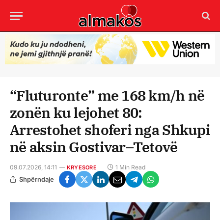
“Fluturonte” me 168 km/h në
zonën ku lejohet 80:
Arrestohet shoferi nga Shkupi
në aksin Gostivar–Tetovë
09.07.2026, 14:11
1 Min Read
KRYESORE
Shpërndaje