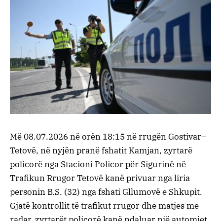
Më 08.07.2026 në orën 18:15 në rrugën Gostivar–
Tetovë, në nyjën pranë fshatit Kamjan, zyrtarë
policorë nga Stacioni Policor për Sigurinë në
Trafikun Rrugor Tetovë kanë privuar nga liria
personin B.S. (32) nga fshati Gllumovë e Shkupit.
Gjatë kontrollit të trafikut rrugor dhe matjes me
radar, zyrtarët policorë kanë ndaluar një automjet