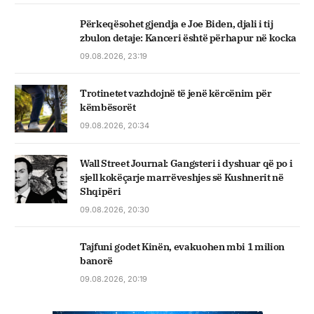
Përkeqësohet gjendja e Joe Biden, djali i tij
zbulon detaje: Kanceri është përhapur në kocka
09.08.2026, 23:19
Trotinetet vazhdojnë të jenë kërcënim për
këmbësorët
09.08.2026, 20:34
Wall Street Journal: Gangsteri i dyshuar që po i
sjell kokëçarje marrëveshjes së Kushnerit në
Shqipëri
09.08.2026, 20:30
Tajfuni godet Kinën, evakuohen mbi 1 milion
banorë
09.08.2026, 20:19