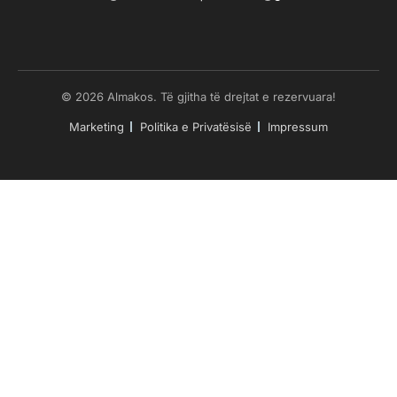
© 2026 Almakos. Të gjitha të drejtat e rezervuara!
Marketing
Politika e Privatësisë
Impressum