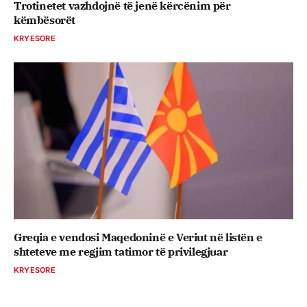
Trotinetet vazhdojnë të jenë kërcënim për
këmbësorët
KRYESORE
Greqia e vendosi Maqedoninë e Veriut në listën e
shteteve me regjim tatimor të privilegjuar
KRYESORE