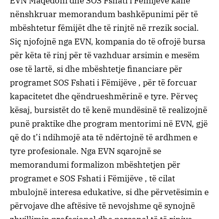
EVN Maqedoni dhe SOS Fshati i Fëmijëve kanë
nënshkruar memorandum bashkëpunimi për të
mbështetur fëmijët dhe të rinjtë në rrezik social.
Siç njofojnë nga EVN, kompania do të ofrojë bursa
për këta të rinj për të vazhduar arsimin e mesëm
ose të lartë, si dhe mbështetje financiare për
programet SOS Fshati i Fëmijëve , për të forcuar
kapacitetet dhe qëndrueshmërinë e tyre. Përveç
kësaj, bursistët do të kenë mundësinë të realizojnë
punë praktike dhe program mentorimi në EVN, gjë
që do t’i ndihmojë ata të ndërtojnë të ardhmen e
tyre profesionale. Nga EVN sqarojnë se
memorandumi formalizon mbështetjen për
programet e SOS Fshati i Fëmijëve , të cilat
mbulojnë interesa edukative, si dhe përvetësimin e
përvojave dhe aftësive të nevojshme që synojnë