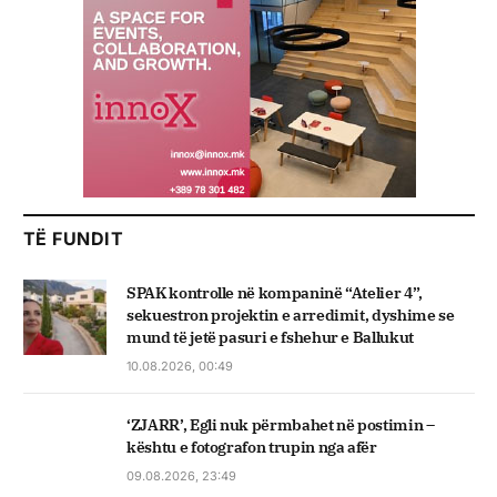
TË FUNDIT
SPAK kontrolle në kompaninë “Atelier 4”,
sekuestron projektin e arredimit, dyshime se
mund të jetë pasuri e fshehur e Ballukut
10.08.2026, 00:49
‘ZJARR’, Egli nuk përmbahet në postimin –
kështu e fotografon trupin nga afër
09.08.2026, 23:49