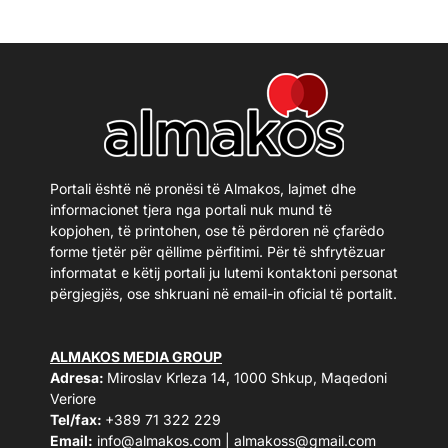
Portali është në pronësi të Almakos, lajmet dhe
informacionet tjera nga portali nuk mund të
kopjohen, të printohen, ose të përdoren në çfarëdo
forme tjetër për qëllime përfitimi. Për të shfrytëzuar
informatat e këtij portali ju lutemi kontaktoni personat
përgjegjës, ose shkruani në email-in oficial të portalit.
ALMAKOS MEDIA GROUP
Adresa:
Miroslav Krleza 14, 1000 Shkup, Maqedoni
Veriore
Tel/fax:
+389 71 322 229
Email:
info@almakos.com
|
almakoss@gmail.com