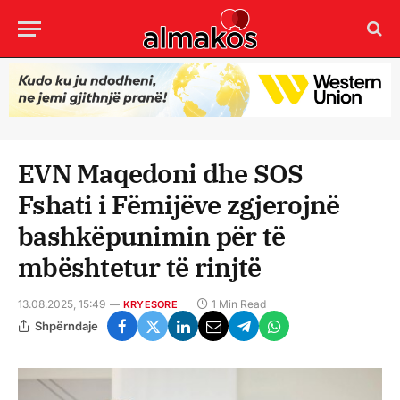
EVN Maqedoni dhe SOS
Fshati i Fëmijëve zgjerojnë
bashkëpunimin për të
mbështetur të rinjtë
13.08.2025, 15:49
1 Min Read
KRYESORE
Shpërndaje