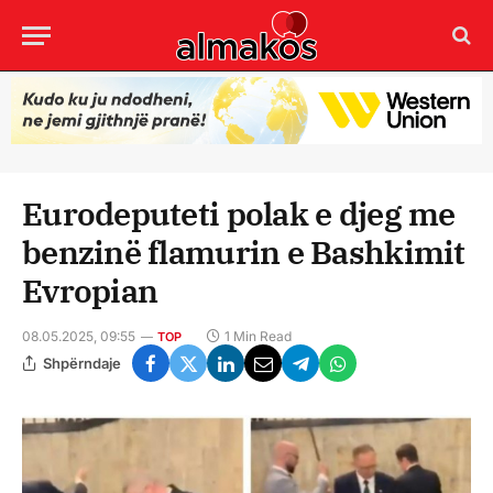
Eurodeputeti polak e djeg me
benzinë flamurin e Bashkimit
Evropian
08.05.2025, 09:55
1 Min Read
TOP
Shpërndaje