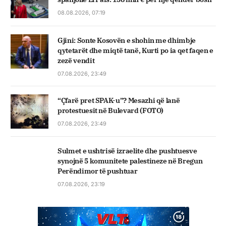
08.08.2026, 07:19
Gjini: Sonte Kosovën e shohin me dhimbje
qytetarët dhe miqtë tanë, Kurti po ia qet faqen e
zezë vendit
07.08.2026, 23:49
“Çfarë pret SPAK-u”? Mesazhi që lanë
protestuesit në Bulevard (FOTO)
07.08.2026, 23:49
Sulmet e ushtrisë izraelite dhe pushtuesve
synojnë 5 komunitete palestineze në Bregun
Perëndimor të pushtuar
07.08.2026, 23:19