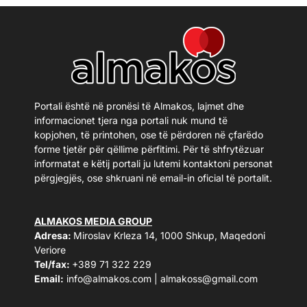
Portali është në pronësi të Almakos, lajmet dhe
informacionet tjera nga portali nuk mund të
kopjohen, të printohen, ose të përdoren në çfarëdo
forme tjetër për qëllime përfitimi. Për të shfrytëzuar
informatat e këtij portali ju lutemi kontaktoni personat
përgjegjës, ose shkruani në email-in oficial të portalit.
ALMAKOS MEDIA GROUP
Adresa:
Miroslav Krleza 14, 1000 Shkup, Maqedoni
Veriore
Tel/fax:
+389 71 322 229
Email:
info@almakos.com
|
almakoss@gmail.com