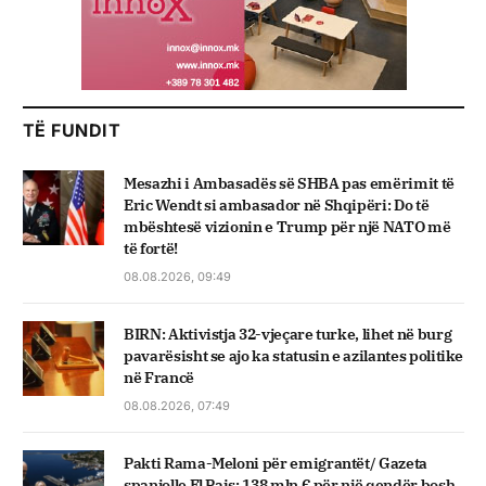
TË FUNDIT
Mesazhi i Ambasadës së SHBA pas emërimit të
Eric Wendt si ambasador në Shqipëri: Do të
mbështesë vizionin e Trump për një NATO më
të fortë!
08.08.2026, 09:49
BIRN: Aktivistja 32-vjeçare turke, lihet në burg
pavarësisht se ajo ka statusin e azilantes politike
në Francë
08.08.2026, 07:49
Pakti Rama-Meloni për emigrantët/ Gazeta
spanjolle El Pais: 138 mln € për një qendër bosh