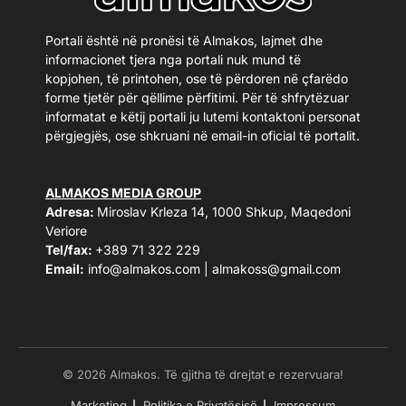
Portali është në pronësi të Almakos, lajmet dhe
informacionet tjera nga portali nuk mund të
kopjohen, të printohen, ose të përdoren në çfarëdo
forme tjetër për qëllime përfitimi. Për të shfrytëzuar
informatat e këtij portali ju lutemi kontaktoni personat
përgjegjës, ose shkruani në email-in oficial të portalit.
ALMAKOS MEDIA GROUP
Adresa:
Miroslav Krleza 14, 1000 Shkup, Maqedoni
Veriore
Tel/fax:
+389 71 322 229
Email:
info@almakos.com
|
almakoss@gmail.com
© 2026 Almakos. Të gjitha të drejtat e rezervuara!
Marketing
Politika e Privatësisë
Impressum