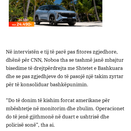
Në intervistën e tij të parë pas fitores zgjedhore,
dhënë për CNN, Noboa tha se tashmë janë mbajtur
bisedime të drejtpërdrejta me Shtetet e Bashkuara
dhe se pas zgjedhjeve do të pasojë një takim zyrtar
për të konsoliduar bashkëpunimin.
“Do të donim të kishim forcat amerikane për
mbështetje në monitorim dhe zbulim. Operacionet
do të jenë gjithmonë në duart e ushtrisë dhe
policisë sonë”, tha ai.