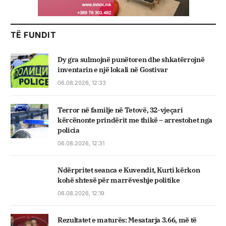
TË FUNDIT
Dy gra sulmojnë punëtoren dhe shkatërrojnë
inventarin e një lokali në Gostivar
06.08.2026, 12:33
Terror në familje në Tetovë, 32-vjeçari
kërcënonte prindërit me thikë – arrestohet nga
policia
06.08.2026, 12:31
Ndërpritet seanca e Kuvendit, Kurti kërkon
kohë shtesë për marrëveshje politike
06.08.2026, 12:19
Rezultatet e maturës: Mesatarja 3.66, më të