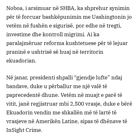
Noboa, i arsimuar në SHBA, ka shprehur synimin
për të forcuar bashkëpunimin me Uashingtonin jo
vetëm në fushën e sigurisë, por edhe në tregti,
investime dhe kontroll migrimi. Ai ka
paralajmëruar reforma kushtetuese për të lejuar
praninë e ushtrisë së huaj në territorin
ekuadorian.
Në janar, presidenti shpalli “gjendje lufte” ndaj
bandave, duke u përballur me një valë të
paprecedentë dhune. Vetëm në muajt e parë të
vitit, janë regjistruar mbi 2,500 vrasje, duke e bërë
Ekuadorin vendin me shkallën më të lartë të
vrasjeve në Amerikën Latine, sipas të dhënave të
InSight Crime.