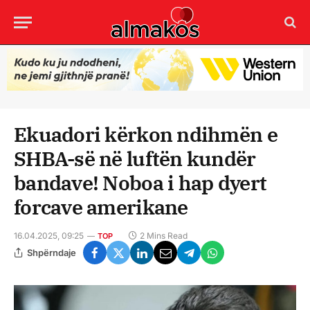
Ekuadori kërkon ndihmën e
SHBA-së në luftën kundër
bandave! Noboa i hap dyert
forcave amerikane
16.04.2025, 09:25
2 Mins Read
TOP
Shpërndaje