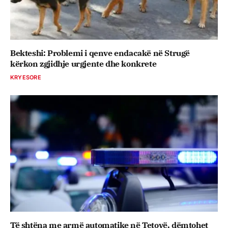
Bekteshi: Problemi i qenve endacakë në Strugë
kërkon zgjidhje urgjente dhe konkrete
KRYESORE
Të shtëna me armë automatike në Tetovë, dëmtohet