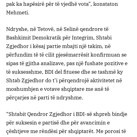
pak ka hapësirë për të vjedhë vota”, konstaton
Mehmeti.
Ndryshe, në Tetovë, në Selinë qendrore të
Bashkimit Demokratik për Integrim, Shtabi
Zgjedhor i kësaj partie mbajti një takim, në
përfundim të të cilit pjesëmarrësit konfirmuan se
sipas të gjitha analizave, pas një fushate pozitive e
të suksesshme, BDI del fituese dhe se tashmë ky
Shtab Zgjedhor do t’i përqendrojë aktivitetet në
moshumbjen e votave shqiptare me anë të
përçarjes në parti të ndryshme.
“Shtabit Qendror Zgjedhor i BDI-së shpreh bindje
për suksesin e partisë dhe për avancimin e
çështjeve me rëndësi për shqiptarët. Me porosi të