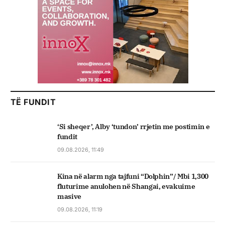
TË FUNDIT
‘Si sheqer’, Alby ‘tundon’ rrjetin me postimin e
fundit
09.08.2026, 11:49
Kina në alarm nga tajfuni “Dolphin”/ Mbi 1,300
fluturime anulohen në Shangai, evakuime
masive
09.08.2026, 11:19