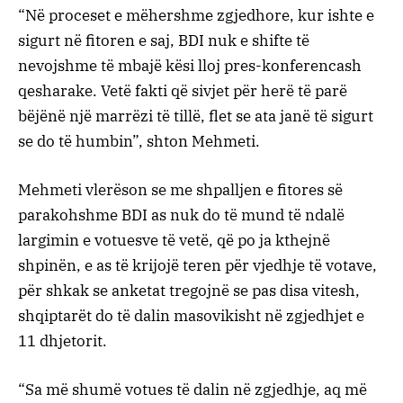
“Në proceset e mëhershme zgjedhore, kur ishte e
sigurt në fitoren e saj, BDI nuk e shifte të
nevojshme të mbajë kësi lloj pres-konferencash
qesharake. Vetë fakti që sivjet për herë të parë
bëjënë një marrëzi të tillë, flet se ata janë të sigurt
se do të humbin”, shton Mehmeti.
Mehmeti vlerëson se me shpalljen e fitores së
parakohshme BDI as nuk do të mund të ndalë
largimin e votuesve të vetë, që po ja kthejnë
shpinën, e as të krijojë teren për vjedhje të votave,
për shkak se anketat tregojnë se pas disa vitesh,
shqiptarët do të dalin masovikisht në zgjedhjet e
11 dhjetorit.
“Sa më shumë votues të dalin në zgjedhje, aq më