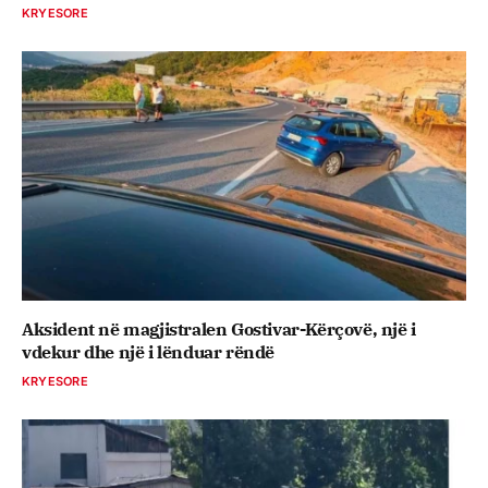
KRYESORE
Aksident në magjistralen Gostivar-Kërçovë, një i
vdekur dhe një i lënduar rëndë
KRYESORE