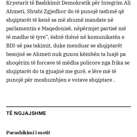
Kryetarit të Bashkimit Demokratik për Integrim Ali
Ahmeti, Shtabi Zgjedhor do të punojë tashmë që
shqiptarët të kenë sa më shumë mandate në
parlamentin e Maqedonisë, nëpërmjet partisë më
të madhe të tyre”, është thënë në komunikatën e
BDI-së pas takimit, duke menduar se shqiptarët
besojnë se Ahmeti nuk guxon këmbën ta luajë pa
shoqërim të forcave të mëdha policore nga frika se
shqiptarët do ta gjuajnë me gurë, e lëre më të
punojë për moshumbjen e votave shqiptare .
TË NGJAJSHME
Parashikimi i motit