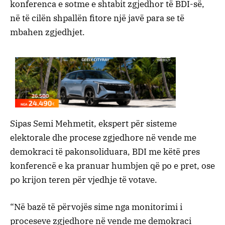
konferenca e sotme e shtabit zgjedhor të BDI-së,
në të cilën shpallën fitore një javë para se të
mbahen zgjedhjet.
Sipas Semi Mehmetit, ekspert për sisteme
elektorale dhe procese zgjedhore në vende me
demokraci të pakonsoliduara, BDI me këtë pres
konferencë e ka pranuar humbjen që po e pret, ose
po krijon teren për vjedhje të votave.
“Në bazë të përvojës sime nga monitorimi i
proceseve zgjedhore në vende me demokraci