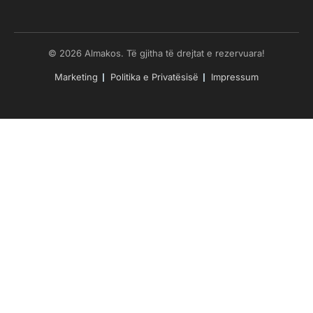
© 2026 Almakos. Të gjitha të drejtat e rezervuara!
Marketing
Politika e Privatësisë
Impressum