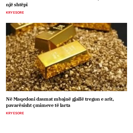
një shtëpi
KRYESORE
Në Maqedoni dasmat mbajnë gjallë tregun e arit,
pavarësisht çmimeve të larta
KRYESORE