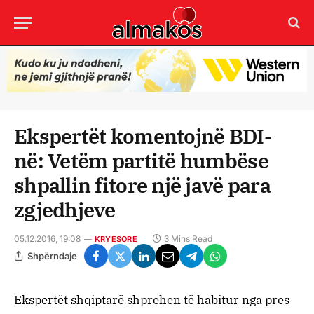
Ekspertët komentojnë BDI-
në: Vetëm partitë humbëse
shpallin fitore një javë para
zgjedhjeve
05.12.2016, 19:08
3 Mins Read
KRYESORE
Shpërndaje
Ekspertët shqiptarë shprehen të habitur nga pres