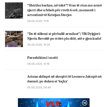
“Shtrihu barkas, në tokë”! Vrau të riun me armë
zjarri dhe u fsheh për rreth 6 orë, momenti i
arrestimit të Kristjan Sterjos
09.08.2026, 11:19
“Do të sillemi si përballë armikut”/ Ylli Dylgjeri:
Njeriu Revoltë po rritet çdo ditë, atë e gjen kudo!
09.08.2026, 10:35
Parashikimi i motit
09.08.2026, 10:19
Ariana shfaqet në shoqëri të Leonora Jakupit në
dasmë, po duken si ‘loçka’
09.08.2026, 09:49