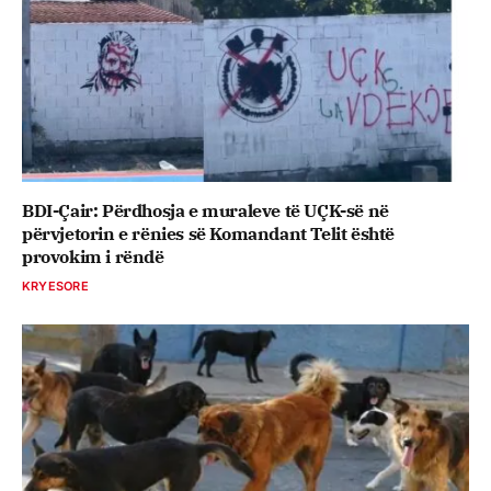
BDI-Çair: Përdhosja e muraleve të UÇK-së në
përvjetorin e rënies së Komandant Telit është
provokim i rëndë
KRYESORE