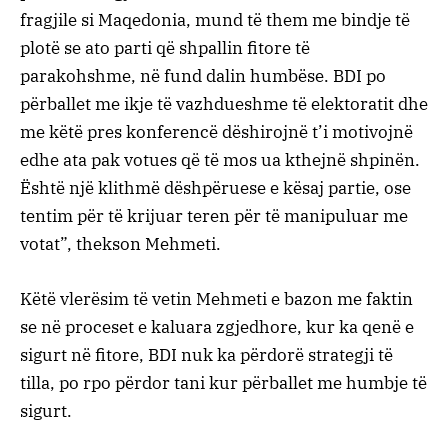
fragjile si Maqedonia, mund të them me bindje të
plotë se ato parti që shpallin fitore të
parakohshme, në fund dalin humbëse. BDI po
përballet me ikje të vazhdueshme të elektoratit dhe
me këtë pres konferencë dëshirojnë t’i motivojnë
edhe ata pak votues që të mos ua kthejnë shpinën.
Është një klithmë dëshpëruese e kësaj partie, ose
tentim për të krijuar teren për të manipuluar me
votat”, thekson Mehmeti.
Këtë vlerësim të vetin Mehmeti e bazon me faktin
se në proceset e kaluara zgjedhore, kur ka qenë e
sigurt në fitore, BDI nuk ka përdorë strategji të
tilla, po rpo përdor tani kur përballet me humbje të
sigurt.