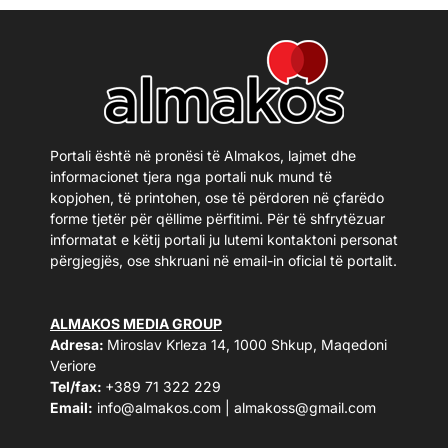
Portali është në pronësi të Almakos, lajmet dhe
informacionet tjera nga portali nuk mund të
kopjohen, të printohen, ose të përdoren në çfarëdo
forme tjetër për qëllime përfitimi. Për të shfrytëzuar
informatat e këtij portali ju lutemi kontaktoni personat
përgjegjës, ose shkruani në email-in oficial të portalit.
ALMAKOS MEDIA GROUP
Adresa:
Miroslav Krleza 14, 1000 Shkup, Maqedoni
Veriore
Tel/fax:
+389 71 322 229
Email:
info@almakos.com
|
almakoss@gmail.com