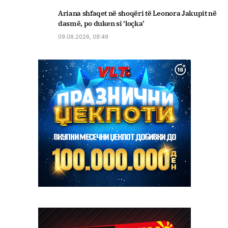
Ariana shfaqet në shoqëri të Leonora Jakupit në
dasmë, po duken si ‘loçka’
09.08.2026, 09:49