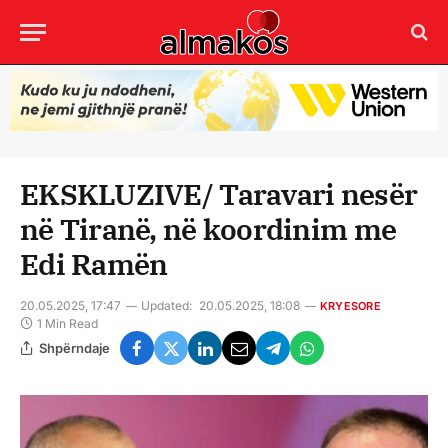
EKSKLUZIVE/ Taravari nesër
në Tiranë, në koordinim me
Edi Ramën
20.05.2025, 17:47
Updated:
20.05.2025, 18:08
KRYESORE
1 Min Read
Shpërndaje