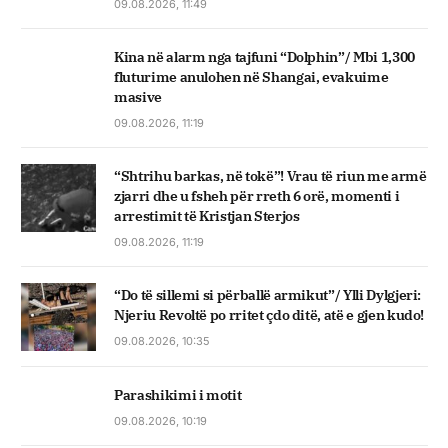
09.08.2026, 11:49
Kina në alarm nga tajfuni “Dolphin”/ Mbi 1,300
fluturime anulohen në Shangai, evakuime
masive
09.08.2026, 11:19
“Shtrihu barkas, në tokë”! Vrau të riun me armë
zjarri dhe u fsheh për rreth 6 orë, momenti i
arrestimit të Kristjan Sterjos
09.08.2026, 11:19
“Do të sillemi si përballë armikut”/ Ylli Dylgjeri:
Njeriu Revoltë po rritet çdo ditë, atë e gjen kudo!
09.08.2026, 10:35
Parashikimi i motit
09.08.2026, 10:19