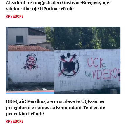
Aksident në magjistralen Gostivar-Kërçovë, një i
vdekur dhe një i lënduar rëndë
KRYESORE
BDI-Çair: Përdhosja e muraleve të UÇK-së në
përvjetorin e rënies së Komandant Telit është
provokim i rëndë
KRYESORE