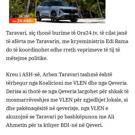
Taravari, siç thonë burime të Ora24.tv, të cilat janë
të afërta me Taravarin, me kryeministrin Edi Rama
do të koordinohet edhe rreth veprimeve të tij të
mëtejme politike.
Kreu i ASH-së, Arben Taravari tashmë është
tërhequr nga Koalicioni me VLEN dhe nga Qeveria.
Derisa ai thotë se nga Qeveria largohet për shkak të
mosmarrëveshjes me VLEN për zgjedhjet lokale, si
dhe pakënaqësitë në qeverisje, nga VLEN e
akuzojnë se Taravari po bashkëpunon me Ali
Ahmetin për ta kthyer BDI-në në Qeveri.