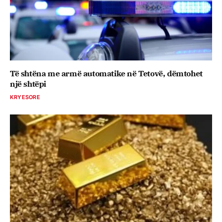
Të shtëna me armë automatike në Tetovë, dëmtohet
një shtëpi
KRYESORE