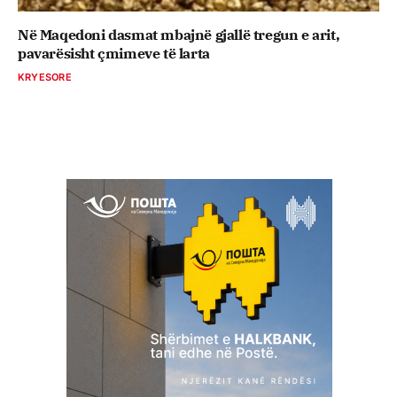
Në Maqedoni dasmat mbajnë gjallë tregun e arit,
pavarësisht çmimeve të larta
KRYESORE