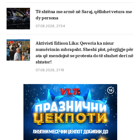
Të shtëna me armë në Saraj, qëllohet vetura me
dy persona
07.08.2026, 21:54
Aktivisti Edison Lika: Qeveria ka nisur
numërimin mbrapsht. Sheshi plot, përgjigje për
ata që mendojnë se protesta do të shuhet deri në
shtator!
07.08.2026, 21:19