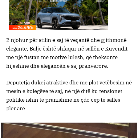
E njohur për stilin e saj të veçantë dhe gjithmonë
elegante, Balje është shfaqur në sallën e Kuvendit
me një fustan me motive lulesh, që theksonte
hijeshinë dhe elegancën e saj pranverore.
Deputetja dukej atraktive dhe me plot vetëbesim në
mesin e kolegëve të saj, në një ditë ku tensionet
politike ishin të pranishme në çdo cep të sallës
plenare.