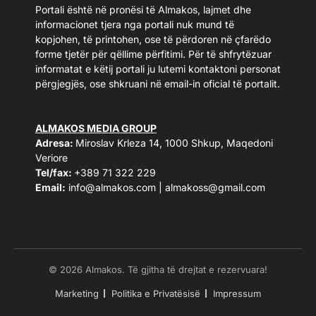
Portali është në pronësi të Almakos, lajmet dhe
informacionet tjera nga portali nuk mund të
kopjohen, të printohen, ose të përdoren në çfarëdo
forme tjetër për qëllime përfitimi. Për të shfrytëzuar
informatat e këtij portali ju lutemi kontaktoni personat
përgjegjës, ose shkruani në email-in oficial të portalit.
ALMAKOS MEDIA GROUP
Adresa:
Miroslav Krleza 14, 1000 Shkup, Maqedoni
Veriore
Tel/fax:
+389 71 322 229
Email:
info@almakos.com
|
almakoss@gmail.com
© 2026 Almakos. Të gjitha të drejtat e rezervuara!
Marketing
Politika e Privatësisë
Impressum