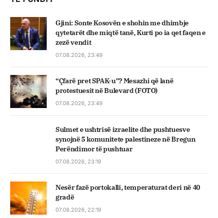
Gjini: Sonte Kosovën e shohin me dhimbje
qytetarët dhe miqtë tanë, Kurti po ia qet faqen e
zezë vendit
07.08.2026, 23:49
“Çfarë pret SPAK-u”? Mesazhi që lanë
protestuesit në Bulevard (FOTO)
07.08.2026, 23:49
Sulmet e ushtrisë izraelite dhe pushtuesve
synojnë 5 komunitete palestineze në Bregun
Perëndimor të pushtuar
07.08.2026, 23:19
Nesër fazë portokalli, temperaturat deri në 40
gradë
07.08.2026, 22:19