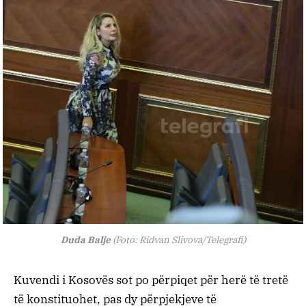
Duda Balje
(Foto: Ridvan Slivova/Telegrafi)
Kuvendi i Kosovës sot po përpiqet për herë të tretë
të konstituohet, pas dy përpjekjeve të