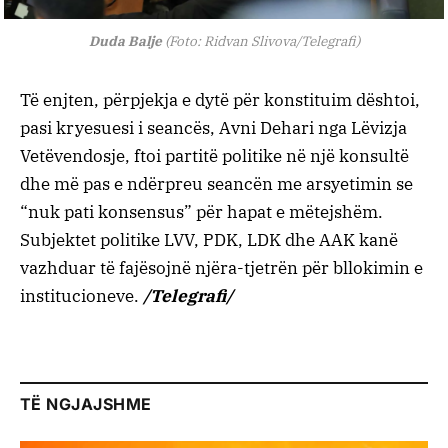
Duda Balje
(Foto: Ridvan Slivova/Telegrafi)
Të enjten, përpjekja e dytë për konstituim dështoi,
pasi kryesuesi i seancës, Avni Dehari nga Lëvizja
Vetëvendosje, ftoi partitë politike në një konsultë
dhe më pas e ndërpreu seancën me arsyetimin se
“nuk pati konsensus” për hapat e mëtejshëm.
Subjektet politike LVV, PDK, LDK dhe AAK kanë
vazhduar të fajësojnë njëra-tjetrën për bllokimin e
institucioneve.
/Telegrafi/
TË NGJAJSHME