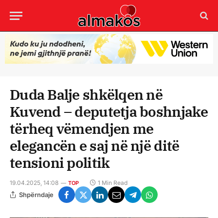
Duda Balje shkëlqen në
Kuvend – deputetja boshnjake
tërheq vëmendjen me
elegancën e saj në një ditë
tensioni politik
19.04.2025, 14:08
1 Min Read
TOP
Shpërndaje