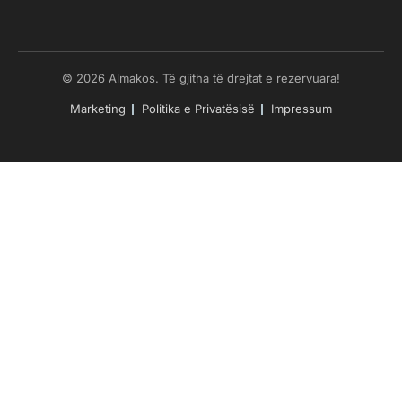
© 2026 Almakos. Të gjitha të drejtat e rezervuara!
Marketing
Politika e Privatësisë
Impressum