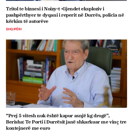
Tritol te biznesi i Noizy-t -Gjendet eksploziv i
pashpërthyer te dyqani i reperit në Durrës, policia në
kërkim të autorëve
SHQIPËRI
“Prej 5 vitesh nuk është kapur asnjë kg drogë”,
Berisha: Te Porti i Durrësit janë shkarkuar me vinç tre
kontejnerë me euro