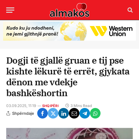
Dogji të gjallë gruan e tij pse
kishte lëkurë të errët, gjykata
dënon me vdekje
bashkëshortin
03.09.2025, 11:19
3 Mins Read
SHQIPËRI
Shpërndaje