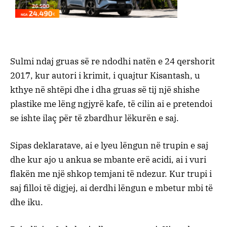
Sulmi ndaj gruas së re ndodhi natën e 24 qershorit
2017, kur autori i krimit, i quajtur Kisantash, u
kthye në shtëpi dhe i dha gruas së tij një shishe
plastike me lëng ngjyrë kafe, të cilin ai e pretendoi
se ishte ilaç për të zbardhur lëkurën e saj.
Sipas deklaratave, ai e lyeu lëngun në trupin e saj
dhe kur ajo u ankua se mbante erë acidi, ai i vuri
flakën me një shkop temjani të ndezur. Kur trupi i
saj filloi të digjej, ai derdhi lëngun e mbetur mbi të
dhe iku.