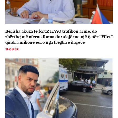
Berisha akuza të forta: KAYO trafikon armë, do
zbërthejmë aferat. Rama do ndajë me një tjetër “Yffet”
qindra milionë euro nga tregtia e ilaçeve
SHQIPËRI