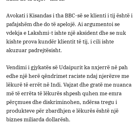
Avokati i Kisandas i tha BBC-së se klienti i tij është i
pafajshëm dhe do të apelojë. Ai argumentoi se
vdekja e Lakshmi-t ishte një aksident dhe se nuk
kishte prova kundër klientit të tij, i cili ishte
akuzuar padrejtësisht.
Vendimi i gjykatës së Udaipurit ka nxjerrë në pah
edhe një herë qëndrimet raciste ndaj njerëzve me
lëkurë të errët në Indi. Vajzat dhe gratë me nuanca
më të errëta të lëkurës shpesh quhen me emra
përçmues dhe diskriminohen, ndërsa tregu i
produkteve për zbardhjen e lëkurës është një
biznes miliarda dollarësh.