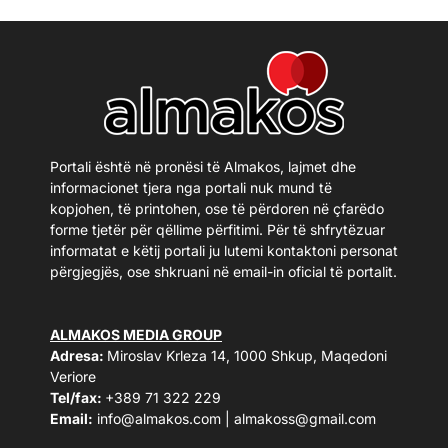
Portali është në pronësi të Almakos, lajmet dhe
informacionet tjera nga portali nuk mund të
kopjohen, të printohen, ose të përdoren në çfarëdo
forme tjetër për qëllime përfitimi. Për të shfrytëzuar
informatat e këtij portali ju lutemi kontaktoni personat
përgjegjës, ose shkruani në email-in oficial të portalit.
ALMAKOS MEDIA GROUP
Adresa:
Miroslav Krleza 14, 1000 Shkup, Maqedoni
Veriore
Tel/fax:
+389 71 322 229
Email:
info@almakos.com
|
almakoss@gmail.com