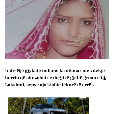
Indi- Një gjykatë indiane ka dënuar me vdekje
burrin që akuzohet se dogji të gjallë gruan e tij,
Lakshmi, sepse ajo kishte lëkurë të errët.