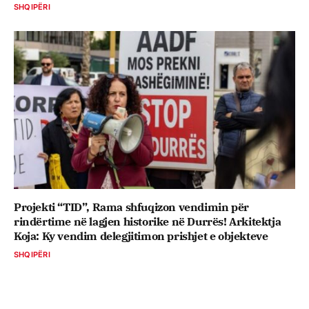
SHQIPËRI
Projekti “TID”, Rama shfuqizon vendimin për
rindërtime në lagjen historike në Durrës! Arkitektja
Koja: Ky vendim delegjitimon prishjet e objekteve
SHQIPËRI