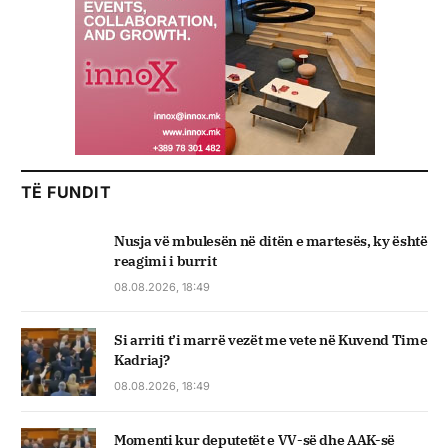
TË FUNDIT
Nusja vë mbulesën në ditën e martesës, ky është
reagimi i burrit
08.08.2026, 18:49
Si arriti t’i marrë vezët me vete në Kuvend Time
Kadriaj?
08.08.2026, 18:49
Momenti kur deputetët e VV-së dhe AAK-së