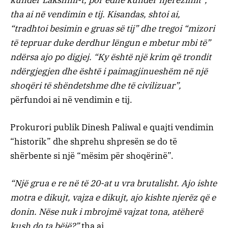
tha ai në vendimin e tij. Kisandas, shtoi ai,
“tradhtoi besimin e gruas së tij” dhe tregoi “mizori
të tepruar duke derdhur lëngun e mbetur mbi të”
ndërsa ajo po digjej. “Ky është një krim që trondit
ndërgjegjen dhe është i paimagjinueshëm në një
shoqëri të shëndetshme dhe të civilizuar”,
përfundoi ai në vendimin e tij.
Prokurori publik Dinesh Paliwal e quajti vendimin
“historik” dhe shprehu shpresën se do të
shërbente si një “mësim për shoqërinë”.
“Një grua e re në të 20-at u vra brutalisht. Ajo ishte
motra e dikujt, vajza e dikujt, ajo kishte njerëz që e
donin. Nëse nuk i mbrojmë vajzat tona, atëherë
kush do ta bëjë?”
tha ai.