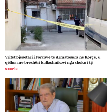
Vritet pjesëtari i Forcave të Armatosura në Korçë, u
qëllua me breshëri kallashnikovi nga shoku i tij
SHQIPËRI