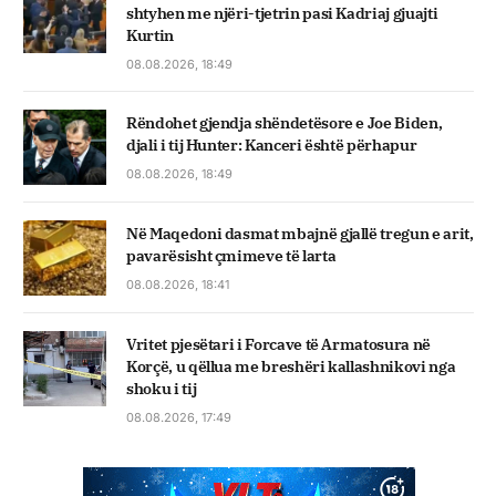
shtyhen me njëri-tjetrin pasi Kadriaj gjuajti
Kurtin
08.08.2026, 18:49
Rëndohet gjendja shëndetësore e Joe Biden,
djali i tij Hunter: Kanceri është përhapur
08.08.2026, 18:49
Në Maqedoni dasmat mbajnë gjallë tregun e arit,
pavarësisht çmimeve të larta
08.08.2026, 18:41
Vritet pjesëtari i Forcave të Armatosura në
Korçë, u qëllua me breshëri kallashnikovi nga
shoku i tij
08.08.2026, 17:49