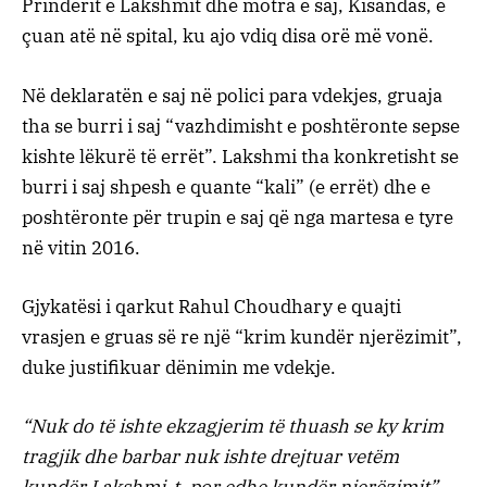
Prindërit e Lakshmit dhe motra e saj, Kisandas, e
çuan atë në spital, ku ajo vdiq disa orë më vonë.
Në deklaratën e saj në polici para vdekjes, gruaja
tha se burri i saj “vazhdimisht e poshtëronte sepse
kishte lëkurë të errët”. Lakshmi tha konkretisht se
burri i saj shpesh e quante “kali” (e errët) dhe e
poshtëronte për trupin e saj që nga martesa e tyre
në vitin 2016.
Gjykatësi i qarkut Rahul Choudhary e quajti
vrasjen e gruas së re një “krim kundër njerëzimit”,
duke justifikuar dënimin me vdekje.
“Nuk do të ishte ekzagjerim të thuash se ky krim
tragjik dhe barbar nuk ishte drejtuar vetëm
kundër Lakshmi-t, por edhe kundër njerëzimit”,