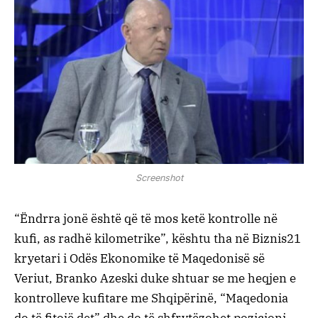
Screenshot
“Ëndrra jonë është që të mos ketë kontrolle në
kufi, as radhë kilometrike”, kështu tha në Biznis21
kryetari i Odës Ekonomike të Maqedonisë së
Veriut, Branko Azeski duke shtuar se me heqjen e
kontrolleve kufitare me Shqipërinë, “Maqedonia
do të fitojë det” dhe do të shfrytëzohet pozicioni