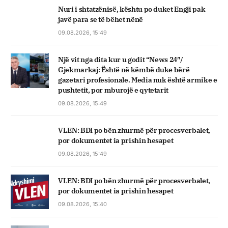
Nuri i shtatzënisë, kështu po duket Engji pak
javë para se të bëhet nënë
09.08.2026, 15:49
Një vit nga dita kur u godit “News 24″/
Gjekmarkaj: Është në këmbë duke bërë
gazetari profesionale. Media nuk është armike e
pushtetit, por mburojë e qytetarit
09.08.2026, 15:49
VLEN: BDI po bën zhurmë për procesverbalet,
por dokumentet ia prishin hesapet
09.08.2026, 15:49
VLEN: BDI po bën zhurmë për procesverbalet,
por dokumentet ia prishin hesapet
09.08.2026, 15:40