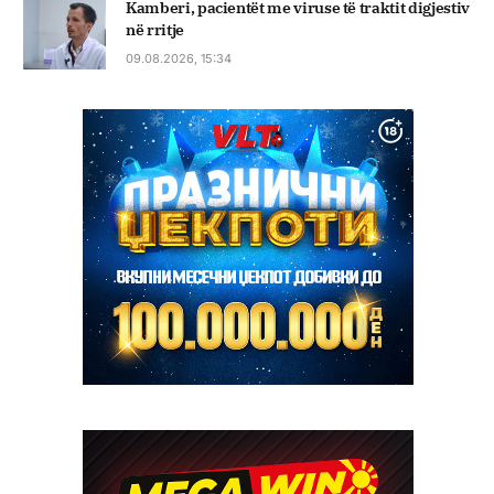
Kamberi, pacientët me viruse të traktit digjestiv
në rritje
09.08.2026, 15:34