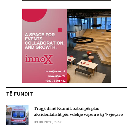
TË FUNDIT
Tragjëdi në Ksamil, babai përplas
aksidentalisht për vdekje vajzën e tij 4-vjeçare
09.08.2026, 15:56