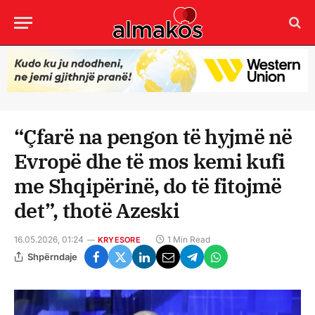
“Çfarë na pengon të hyjmë në
Evropë dhe të mos kemi kufi
me Shqipërinë, do të fitojmë
det”, thotë Azeski
16.05.2026, 01:24
1 Min Read
KRYESORE
Shpërndaje