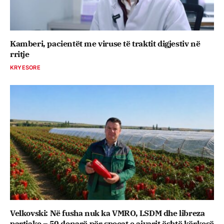
Kamberi, pacientët me viruse të traktit digjestiv në
rritje
KRYESORE
Velkovski: Në fusha nuk ka VMRO, LSDM dhe libreza
partiake – 50 denarë për specat e ajvarit është kërkesë