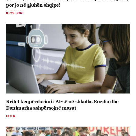
por jo në gjuhën shqipe!
KRYESORE
Rritet keqpërdorimi i AI-së në shkolla, Suedia dhe
Danimarka ashpërsojnë masat
BOTA