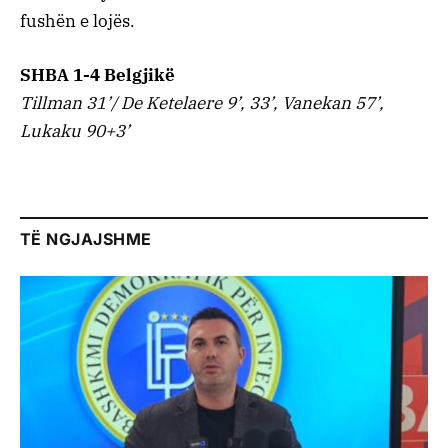
fushën e lojës.
SHBA 1-4 Belgjikë
Tillman 31’/ De Ketelaere 9’, 33’, Vanekan 57’,
Lukaku 90+3’
TË NGJAJSHME