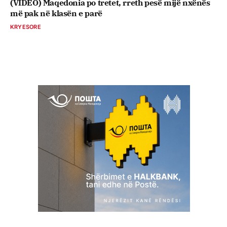
(VIDEO) Maqedonia po tretet, rreth pesë mijë nxënës
më pak në klasën e parë
KRYESORE