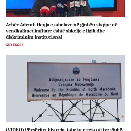
Arbër Ademi: Heqja e tabelave në gjuhën shqipe në
vendkalimet kufitare është shkelje e ligjit dhe
diskriminim institucional
KRYESORE
(VIDEO) Përsëritet historia, tabelat e reja në tre gjuhë,