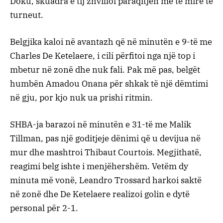
Doku, skuadra e tij zhvilloi paraqitjen më të mirë të
turneut.
Belgjika kaloi në avantazh që në minutën e 9-të me
Charles De Ketelaere, i cili përfitoi nga një top i
mbetur në zonë dhe nuk fali. Pak më pas, belgët
humbën Amadou Onana për shkak të një dëmtimi
në gju, por kjo nuk ua prishi ritmin.
SHBA-ja barazoi në minutën e 31-të me Malik
Tillman, pas një goditjeje dënimi që u devijua në
mur dhe mashtroi Thibaut Courtois. Megjithatë,
reagimi belg ishte i menjëhershëm. Vetëm dy
minuta më vonë, Leandro Trossard harkoi saktë
në zonë dhe De Ketelaere realizoi golin e dytë
personal për 2-1.