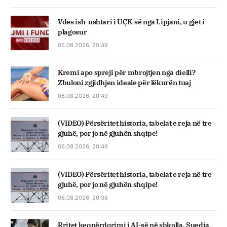
Vdes ish-ushtari i UÇK-së nga Lipjani, u gjet i
plagosur
06.08.2026, 20:49
Kremi apo spreji për mbrojtjen nga dielli?
Zbuloni zgjidhjen ideale për lëkurën tuaj
06.08.2026, 20:49
(VIDEO) Përsëritet historia, tabelat e reja në tre
gjuhë, por jo në gjuhën shqipe!
06.08.2026, 20:49
(VIDEO) Përsëritet historia, tabelat e reja në tre
gjuhë, por jo në gjuhën shqipe!
06.08.2026, 20:38
Rritet keqpërdorimi i AI-së në shkolla, Suedia