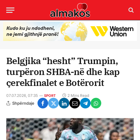
Belgjika “hesht” Trumpin,
turpëron SHBA-në dhe kap
çerekfinalet e Botërorit
07.07.2026, 07:35
2 Mins Read
SPORT
Shpërndaje