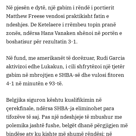
Në pjesën e dytë, një gabim i rëndë i portierit
Matthew Freese vendosi praktikisht fatin e
ndeshjes. De Ketelaere i rrëmbeu topin pranë
zonës, ndërsa Hans Vanaken shënoi në portën e
boshatisur për rezultatin 3-1.
Në fund, me amerikanët të dorëzuar, Rudi Garcia
aktivizoi edhe Lukakun, i cili shfrytëzoi një tjetër
gabim në mbrojtjen e SHBA-së dhe vulosi fitoren
4-1 në minutën e 93-të.
Belgjika siguron kështu kualifikimin në
çerekfinale, ndërsa SHBA-ja eliminohet para
tifozëve të saj. Pas një ndeshjeje të mbushur me
polemika jashtë fushe, belgët dhanë përgjigjen më
bindëse aty ku kishte më shumë rëndësi: në