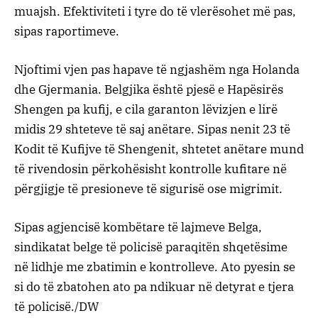
muajsh. Efektiviteti i tyre do të vlerësohet më pas,
sipas raportimeve.
Njoftimi vjen pas hapave të ngjashëm nga Holanda
dhe Gjermania. Belgjika është pjesë e Hapësirës
Shengen pa kufij, e cila garanton lëvizjen e lirë
midis 29 shteteve të saj anëtare. Sipas nenit 23 të
Kodit të Kufijve të Shengenit, shtetet anëtare mund
të rivendosin përkohësisht kontrolle kufitare në
përgjigje të presioneve të sigurisë ose migrimit.
Sipas agjencisë kombëtare të lajmeve Belga,
sindikatat belge të policisë paraqitën shqetësime
në lidhje me zbatimin e kontrolleve. Ato pyesin se
si do të zbatohen ato pa ndikuar në detyrat e tjera
të policisë./DW