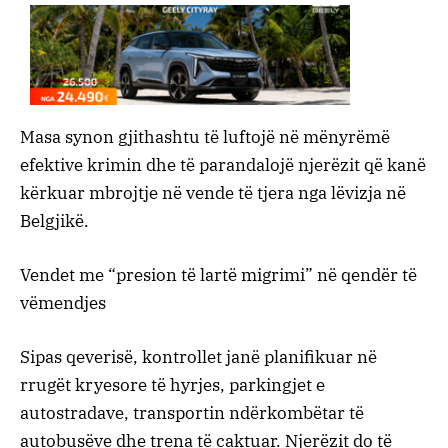
Masa synon gjithashtu të luftojë në mënyrëmë
efektive krimin dhe të parandalojë njerëzit që kanë
kërkuar mbrojtje në vende të tjera nga lëvizja në
Belgjikë.
Vendet me “presion të lartë migrimi” në qendër të
vëmendjes
Sipas qeverisë, kontrollet janë planifikuar në
rrugët kryesore të hyrjes, parkingjet e
autostradave, transportin ndërkombëtar të
autobusëve dhe trena të caktuar. Njerëzit do të