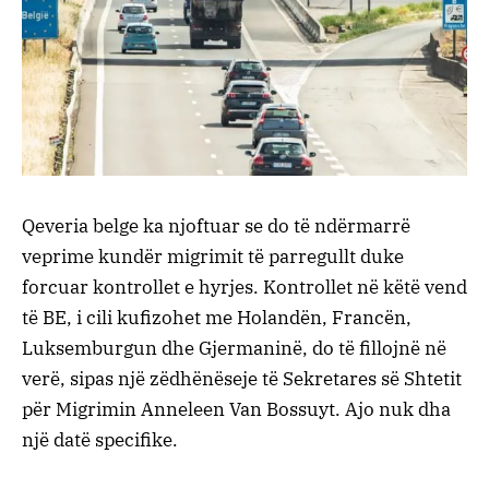
Qeveria belge ka njoftuar se do të ndërmarrë
veprime kundër migrimit të parregullt duke
forcuar kontrollet e hyrjes. Kontrollet në këtë vend
të BE, i cili kufizohet me Holandën, Francën,
Luksemburgun dhe Gjermaninë, do të fillojnë në
verë, sipas një zëdhënëseje të Sekretares së Shtetit
për Migrimin Anneleen Van Bossuyt. Ajo nuk dha
një datë specifike.