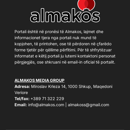
Portali është në pronësi të Almakos, lajmet dhe
informacionet tjera nga portali nuk mund të
kopjohen, të printohen, ose të përdoren në çfarëdo
forme tjetër për qëllime përfitimi. Për të shfrytëzuar
informatat e këtij portali ju lutemi kontaktoni personat
përgjegjës, ose shkruani në email-in oficial të portalit.
ALMAKOS MEDIA GROUP
Adresa:
Miroslav Krleza 14, 1000 Shkup, Maqedoni
Veriore
Tel/fax:
+389 71 322 229
Email:
info@almakos.com
|
almakoss@gmail.com