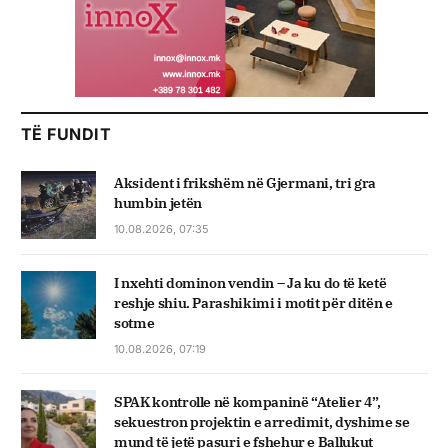
TË FUNDIT
Aksident i frikshëm në Gjermani, tri gra
humbin jetën
10.08.2026, 07:35
I nxehti dominon vendin – Ja ku do të ketë
reshje shiu. Parashikimi i motit për ditën e
sotme
10.08.2026, 07:19
SPAK kontrolle në kompaninë “Atelier 4”,
sekuestron projektin e arredimit, dyshime se
mund të jetë pasuri e fshehur e Ballukut