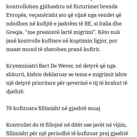
kontrollohen gjithashtu në fluturimet brenda
Evropës, veçanërisht ato që vijnë nga vendet që
ndodhen në kufijtë e jashtëm të BE, si Italia dhe
Greqia, “me presiontë lartë migrimi”. Këto nuk
janë kontrolle kufitare në kuptimin ligjor, por
masat mund të zbatohen pranë kufirit.
Kryeministri Bart De Wever, në detyrë që nga
shkurti, kishte deklaruar se tema e migrimit ishte
një detyrë prioritare për qeverinë e tij të krahut të
djathtë.
Të kufizuara fillimisht në gjashtë muaj
Kontrollet do të fillojnë në ditët ose javët në vijim,
fillimisht për një periudhë të kufizuar prej gjashtë