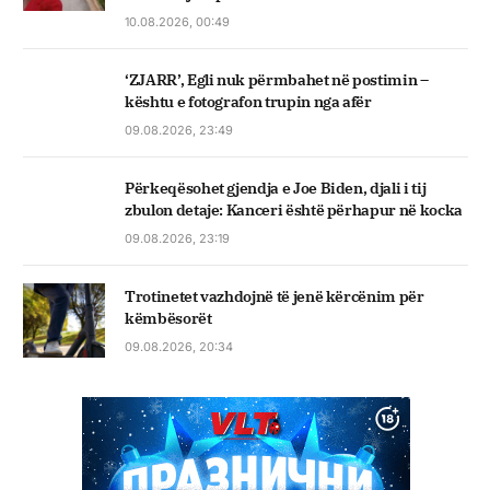
10.08.2026, 00:49
‘ZJARR’, Egli nuk përmbahet në postimin –
kështu e fotografon trupin nga afër
09.08.2026, 23:49
Përkeqësohet gjendja e Joe Biden, djali i tij
zbulon detaje: Kanceri është përhapur në kocka
09.08.2026, 23:19
Trotinetet vazhdojnë të jenë kërcënim për
këmbësorët
09.08.2026, 20:34