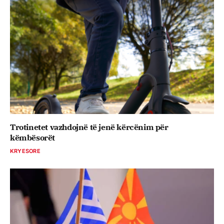
Trotinetet vazhdojnë të jenë kërcënim për
këmbësorët
KRYESORE