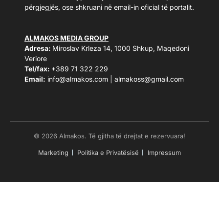
përgjegjës, ose shkruani në email-in oficial të portalit.
ALMAKOS MEDIA GROUP
Adresa:
Miroslav Krleza 14, 1000 Shkup, Maqedoni
Veriore
Tel/fax:
+389 71 322 229
Email:
info@almakos.com
|
almakoss@gmail.com
© 2026 Almakos. Të gjitha të drejtat e rezervuara!
Marketing
Politika e Privatësisë
Impressum