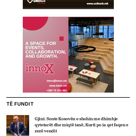
TË FUNDIT
Gjini: Sonte Kosovën e shohin me dhimbje
qytetarët dhe miqtë tanë, Kurti po ia qet faqen e
zezë vendit