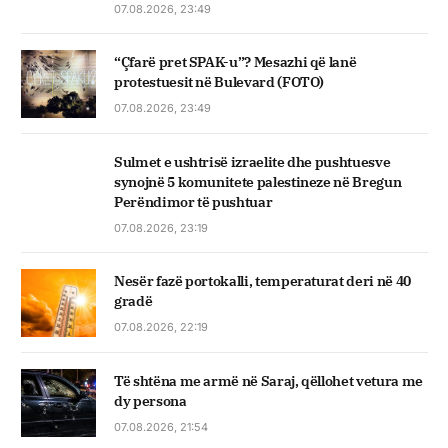
07.08.2026, 23:49
“Çfarë pret SPAK-u”? Mesazhi që lanë
protestuesit në Bulevard (FOTO)
07.08.2026, 23:49
Sulmet e ushtrisë izraelite dhe pushtuesve
synojnë 5 komunitete palestineze në Bregun
Perëndimor të pushtuar
07.08.2026, 23:19
Nesër fazë portokalli, temperaturat deri në 40
gradë
07.08.2026, 22:19
Të shtëna me armë në Saraj, qëllohet vetura me
dy persona
07.08.2026, 21:54