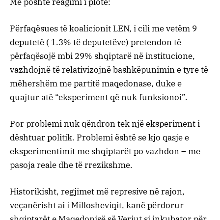
Më poshtë reagimi i plotë:
Përfaqësues të koalicionit LEN, i cili me vetëm 9
deputetë ( 1.3% të deputetëve) pretendon të
përfaqësojë mbi 29% shqiptarë në institucione,
vazhdojnë të relativizojnë bashkëpunimin e tyre të
mëhershëm me partitë maqedonase, duke e
quajtur atë “eksperiment që nuk funksionoi”.
Por problemi nuk qëndron tek një eksperiment i
dështuar politik. Problemi është se kjo qasje e
eksperimentimit me shqiptarët po vazhdon – me
pasoja reale dhe të rrezikshme.
Historikisht, regjimet më represive në rajon,
veçanërisht ai i Millosheviqit, kanë përdorur
shqiptarët e Maqedonisë së Veriut si inkubator për