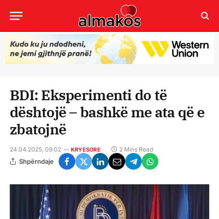
BDI: Eksperimenti do të
dështojë – bashkë me ata që e
zbatojnë
24.04.2025, 09:02
2 Mins Read
KRYESORE
Shpërndaje