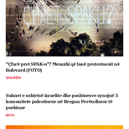
“Çfarë pret SPAK-u”? Mesazhi që lanë protestuesit në
Bulevard (FOTO)
SHQIPËRI
Sulmet e ushtrisë izraelite dhe pushtuesve synojnë 5
komunitete palestineze në Bregun Perëndimor të
pushtuar
BOTA