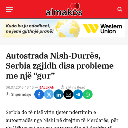
Autostrada Nish-Durrës,
Serbia zgjidh disa probleme
me një “gur”
06.07.2016, 16:45
2 Mins Read
BALLKAN
Shpërndaje
Serbia do të nisë vitin tjetër ndërtimin e
autostradës nga Nishi në drejtim të Merdarës, për