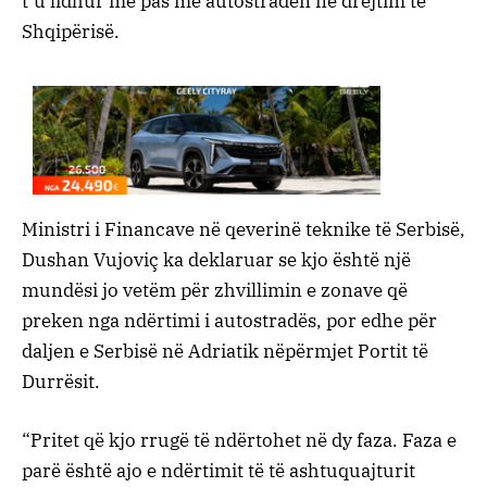
t’u lidhur më pas me autostradën në drejtim të
Shqipërisë.
Ministri i Financave në qeverinë teknike të Serbisë,
Dushan Vujoviç ka deklaruar se kjo është një
mundësi jo vetëm për zhvillimin e zonave që
preken nga ndërtimi i autostradës, por edhe për
daljen e Serbisë në Adriatik nëpërmjet Portit të
Durrësit.
“Pritet që kjo rrugë të ndërtohet në dy faza. Faza e
parë është ajo e ndërtimit të të ashtuquajturit