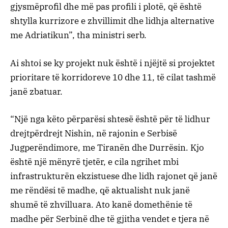
gjysmëprofil dhe më pas profili i plotë, që është
shtylla kurrizore e zhvillimit dhe lidhja alternative
me Adriatikun”, tha ministri serb.
Ai shtoi se ky projekt nuk është i njëjtë si projektet
prioritare të korridoreve 10 dhe 11, të cilat tashmë
janë zbatuar.
“Një nga këto përparësi shtesë është për të lidhur
drejtpërdrejt Nishin, në rajonin e Serbisë
Jugperëndimore, me Tiranën dhe Durrësin. Kjo
është një mënyrë tjetër, e cila ngrihet mbi
infrastrukturën ekzistuese dhe lidh rajonet që janë
me rëndësi të madhe, që aktualisht nuk janë
shumë të zhvilluara. Ato kanë domethënie të
madhe për Serbinë dhe të gjitha vendet e tjera në