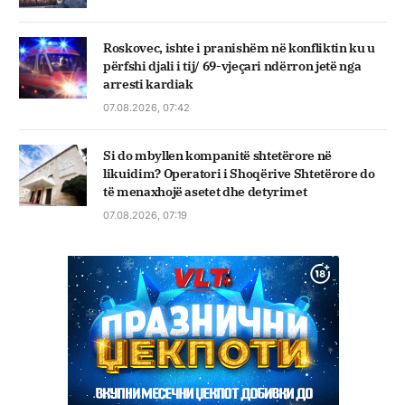
Roskovec, ishte i pranishëm në konfliktin ku u
përfshi djali i tij/ 69-vjeçari ndërron jetë nga
arresti kardiak
07.08.2026, 07:42
Si do mbyllen kompanitë shtetërore në
likuidim? Operatori i Shoqërive Shtetërore do
të menaxhojë asetet dhe detyrimet
07.08.2026, 07:19