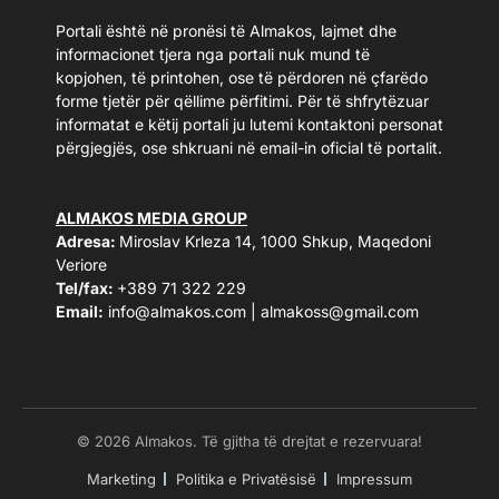
Portali është në pronësi të Almakos, lajmet dhe
informacionet tjera nga portali nuk mund të
kopjohen, të printohen, ose të përdoren në çfarëdo
forme tjetër për qëllime përfitimi. Për të shfrytëzuar
informatat e këtij portali ju lutemi kontaktoni personat
përgjegjës, ose shkruani në email-in oficial të portalit.
ALMAKOS MEDIA GROUP
Adresa:
Miroslav Krleza 14, 1000 Shkup, Maqedoni
Veriore
Tel/fax:
+389 71 322 229
Email:
info@almakos.com
|
almakoss@gmail.com
© 2026 Almakos. Të gjitha të drejtat e rezervuara!
Marketing
Politika e Privatësisë
Impressum