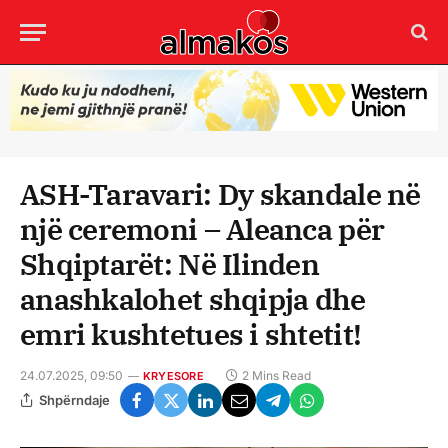
ASH-Taravari: Dy skandale në
një ceremoni – Aleanca për
Shqiptarët: Në Ilinden
anashkalohet shqipja dhe
emri kushtetues i shtetit!
24.07.2025, 09:50
2 Mins Read
KRYESORE
Shpërndaje