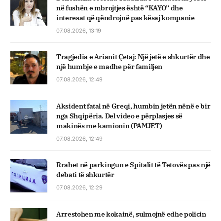
në fushën e mbrojtjes është “KAYO” dhe
interesat që qëndrojnë pas kësaj kompanie
07.08.2026, 13:19
Tragjedia e Arianit Çetaj: Një jetë e shkurtër dhe
një humbje e madhe për familjen
07.08.2026, 12:49
Aksident fatal në Greqi, humbin jetën nënë e bir
nga Shqipëria. Del video e përplasjes së
makinës me kamionin (PAMJET)
07.08.2026, 12:49
Rrahet në parkingun e Spitalit të Tetovës pas një
debati të shkurtër
07.08.2026, 12:29
Arrestohen me kokainë, sulmojnë edhe policin