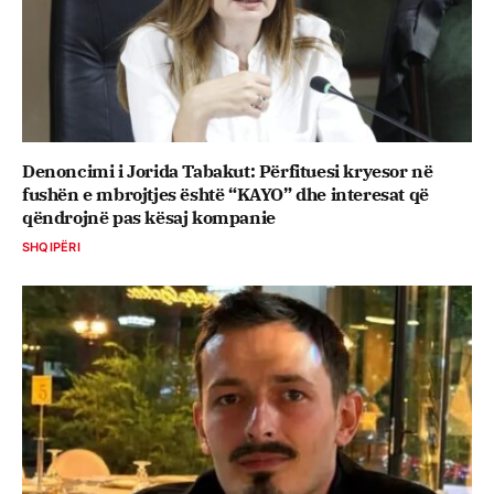
Denoncimi i Jorida Tabakut: Përfituesi kryesor në
fushën e mbrojtjes është “KAYO” dhe interesat që
qëndrojnë pas kësaj kompanie
SHQIPËRI