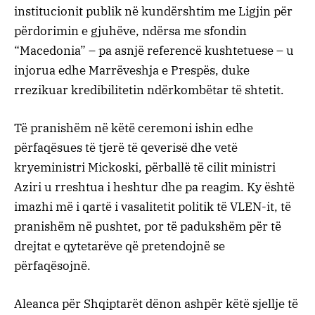
institucionit publik në kundërshtim me Ligjin për
përdorimin e gjuhëve, ndërsa me sfondin
“Macedonia” – pa asnjë referencë kushtetuese – u
injorua edhe Marrëveshja e Prespës, duke
rrezikuar kredibilitetin ndërkombëtar të shtetit.
Të pranishëm në këtë ceremoni ishin edhe
përfaqësues të tjerë të qeverisë dhe vetë
kryeministri Mickoski, përballë të cilit ministri
Aziri u rreshtua i heshtur dhe pa reagim. Ky është
imazhi më i qartë i vasalitetit politik të VLEN-it, të
pranishëm në pushtet, por të padukshëm për të
drejtat e qytetarëve që pretendojnë se
përfaqësojnë.
Aleanca për Shqiptarët dënon ashpër këtë sjellje të