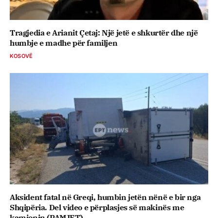
Tragjedia e Arianit Çetaj: Një jetë e shkurtër dhe një
humbje e madhe për familjen
KOSOVË
Aksident fatal në Greqi, humbin jetën nënë e bir nga
Shqipëria. Del video e përplasjes së makinës me
kamionin (PAMJET)