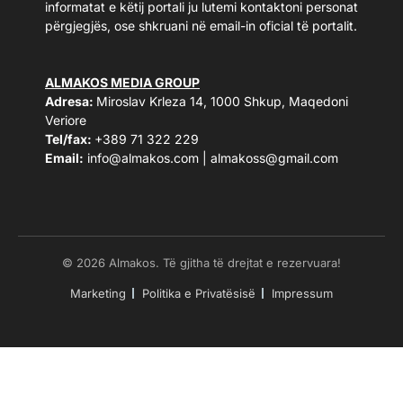
informatat e këtij portali ju lutemi kontaktoni personat
përgjegjës, ose shkruani në email-in oficial të portalit.
ALMAKOS MEDIA GROUP
Adresa:
Miroslav Krleza 14, 1000 Shkup, Maqedoni
Veriore
Tel/fax:
+389 71 322 229
Email:
info@almakos.com
|
almakoss@gmail.com
© 2026 Almakos. Të gjitha të drejtat e rezervuara!
Marketing
Politika e Privatësisë
Impressum