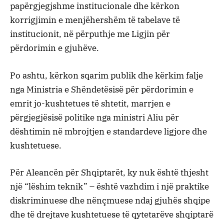
papërgjegjshme institucionale dhe kërkon
korrigjimin e menjëhershëm të tabelave të
institucionit, në përputhje me Ligjin për
përdorimin e gjuhëve.
Po ashtu, kërkon sqarim publik dhe kërkim falje
nga Ministria e Shëndetësisë për përdorimin e
emrit jo-kushtetues të shtetit, marrjen e
përgjegjësisë politike nga ministri Aliu për
dështimin në mbrojtjen e standardeve ligjore dhe
kushtetuese.
Për Aleancën për Shqiptarët, ky nuk është thjesht
një “lëshim teknik” – është vazhdim i një praktike
diskriminuese dhe nënçmuese ndaj gjuhës shqipe
dhe të drejtave kushtetuese të qytetarëve shqiptarë