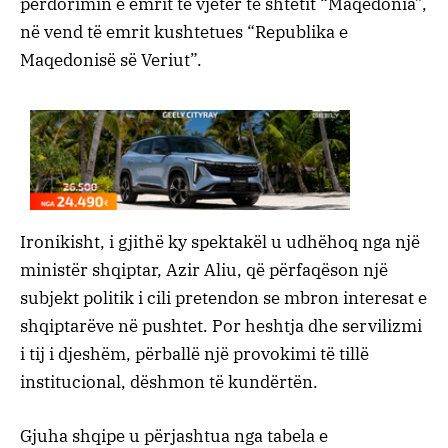
përdorimin e emrit të vjetër të shtetit “Maqedonia”,
në vend të emrit kushtetues “Republika e
Maqedonisë së Veriut”.
Ironikisht, i gjithë ky spektakël u udhëhoq nga një
ministër shqiptar, Azir Aliu, që përfaqëson një
subjekt politik i cili pretendon se mbron interesat e
shqiptarëve në pushtet. Por heshtja dhe servilizmi
i tij i djeshëm, përballë një provokimi të tillë
institucional, dëshmon të kundërtën.
Gjuha shqipe u përjashtua nga tabela e