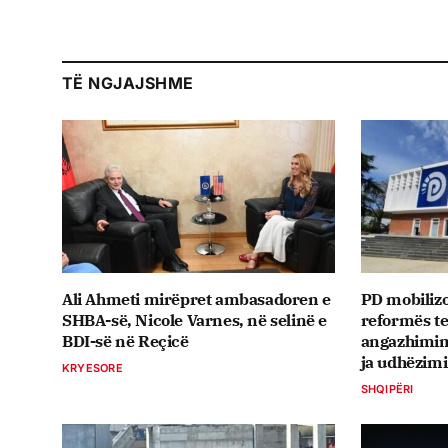
TË NGJAJSHME
Ali Ahmeti mirëpret ambasadoren e
PD mobiliz
SHBA-së, Nicole Varnes, në selinë e
reformës te
BDI-së në Reçicë
angazhimimi
ja udhëzimi
KRYESORE
SHQIPËRI