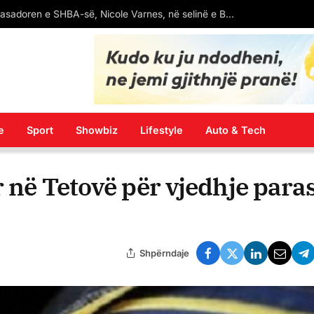
PD mobilizon strukturat kundër reformës territoriale, kërkon angazhimimin e strukturave lokale, ja udhëzimi drejtuar degëve
e
Sport
Showbiz
Lifestyle
Auto & Tech
r në Tetovë për vjedhje para
Shpërndaje