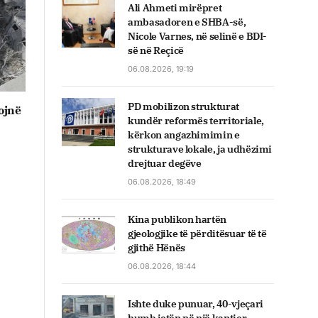
Ali Ahmeti mirëpret
ambasadoren e SHBA-së,
Nicole Varnes, në selinë e BDI-
së në Reçicë
06.08.2026, 19:19
PD mobilizon strukturat
ojnë
kundër reformës territoriale,
kërkon angazhimimin e
strukturave lokale, ja udhëzimi
drejtuar degëve
06.08.2026, 18:49
Kina publikon hartën
gjeologjike të përditësuar të të
gjithë Hënës
06.08.2026, 18:44
Ishte duke punuar, 40-vjeçari