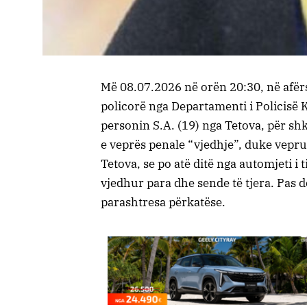
Më 08.07.2026 në orën 20:30, në afërsi
policorë nga Departamenti i Policisë K
personin S.A. (19) nga Tetova, për shk
e veprës penale “vjedhje”, duke vepru
Tetova, se po atë ditë nga automjeti i 
vjedhur para dhe sende të tjera. Pas do
parashtresa përkatëse.