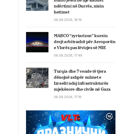
humb jetën në një kantier
ndërtimi në Durrës, nisin
hetimet
06.08.2026, 18:19
MABCO “zyrtarizon” kursin
drejt arbitrazhit për Aeroportin
e Vlorës pas lëvizjes së MIE
06.08.2026, 17:49
Turqia dhe 7 vende të tjera
dënojnë ashpër sulmet e
Izraelit ndaj infrastrukturës
mjekësore dhe civile në Gaza
06.08.2026, 17:19