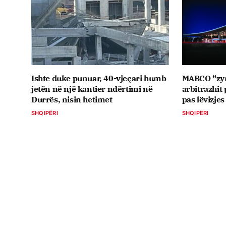
Ishte duke punuar, 40-vjeçari humb
MABCO “zyrt
jetën në një kantier ndërtimi në
arbitrazhit
Durrës, nisin hetimet
pas lëvizjes
SHQIPËRI
SHQIPËRI