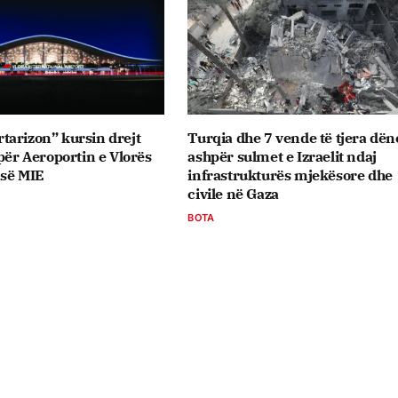
arizon” kursin drejt
Turqia dhe 7 vende të tjera dën
 për Aeroportin e Vlorës
ashpër sulmet e Izraelit ndaj
 së MIE
infrastrukturës mjekësore dhe
civile në Gaza
BOTA