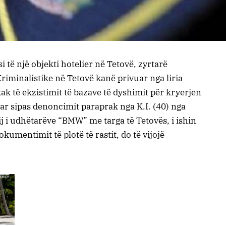
 të një objekti hotelier në Tetovë, zyrtarë
riminalistike në Tetovë kanë privuar nga liria
ak të ekzistimit të bazave të dyshimit për kryerjen
ar sipas denoncimit paraprak nga K.I. (40) nga
tij i udhëtarëve “BMW” me targa të Tetovës, i ishin
kumentimit të plotë të rastit, do të vijojë