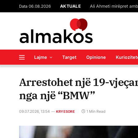
Data 06.08.2026
AKTUALE
Lajme
Target
Opinione
Kuriozitet
Arrestohet një 19-vjeça
nga një “BMW”
09.07.2026, 13:54
1 Min Read
KRYESORE