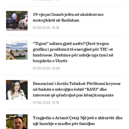
19-vjeçari humb jetën në aksident me
motoçikletë në Radishan
07.08.2026, 14:18
“Tigrat” ndizen gjatë natës? Çfarë tregon
grafiku i prodhimit të energjisë për TEC-et
lundruese. Dyshime për ndotje nga tymi në
bregdetin e Vlorës
07.08.2026, 13:49
Denoncimi i Jorida Tabakut: Përfituesi kryesor
në fushën e mbrojtjes është “KAYO” dhe
interesat që qëndrojnë pas kësaj kompanie
07.08.2026, 13:19
Tragjedia e Arianit Çetaj: Një jetë e shkurtër dhe
një humbje e madhe për familjen