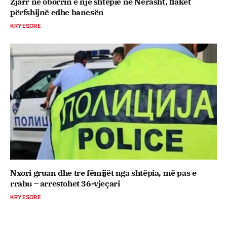
Zjarr në oborrin e një shtëpie në Nerasht, flakët
përfshijnë edhe banesën
KRYESORE
Nxori gruan dhe tre fëmijët nga shtëpia, më pas e
rrahu – arrestohet 36-vjeçari
KRYESORE