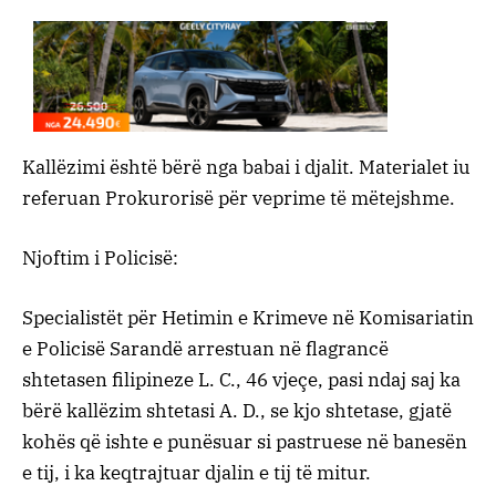
Kallëzimi është bërë nga babai i djalit. Materialet iu
referuan Prokurorisë për veprime të mëtejshme.
Njoftim i Policisë:
Specialistët për Hetimin e Krimeve në Komisariatin
e Policisë Sarandë arrestuan në flagrancë
shtetasen filipineze L. C., 46 vjeçe, pasi ndaj saj ka
bërë kallëzim shtetasi A. D., se kjo shtetase, gjatë
kohës që ishte e punësuar si pastruese në banesën
e tij, i ka keqtrajtuar djalin e tij të mitur.