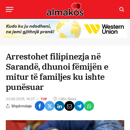
Arrestohet filipinezja në
Sarandë, dhunoi fëmijën e
mitur të familjes ku ishte
punësuar
23.06.2025, 14:27
1 Min Read
TOP
Shpërndaje