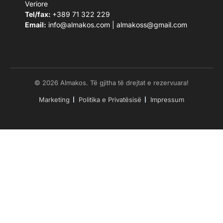
Veriore
Tel/fax:
+389 71 322 229
Email:
info@almakos.com
|
almakoss@gmail.com
© 2026 Almakos. Të gjitha të drejtat e rezervuara!
Marketing
Politika e Privatësisë
Impressum