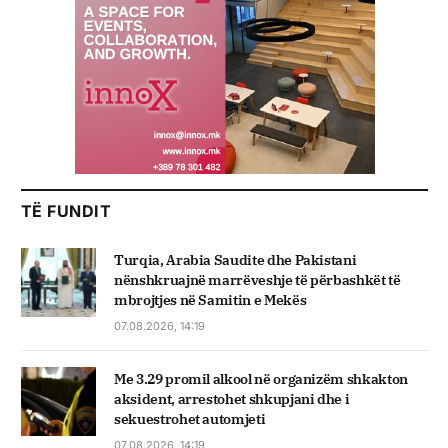
TË FUNDIT
Turqia, Arabia Saudite dhe Pakistani
nënshkruajnë marrëveshje të përbashkët të
mbrojtjes në Samitin e Mekës
07.08.2026, 14:19
Me 3.29 promil alkool në organizëm shkakton
aksident, arrestohet shkupjani dhe i
sekuestrohet automjeti
07.08.2026, 14:19