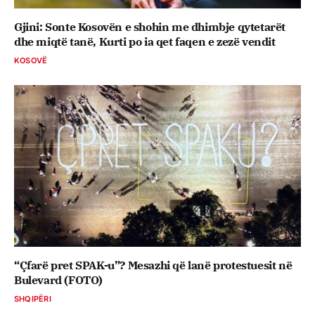
Gjini: Sonte Kosovën e shohin me dhimbje qytetarët
dhe miqtë tanë, Kurti po ia qet faqen e zezë vendit
KOSOVË
“Çfarë pret SPAK-u”? Mesazhi që lanë protestuesit në
Bulevard (FOTO)
SHQIPËRI