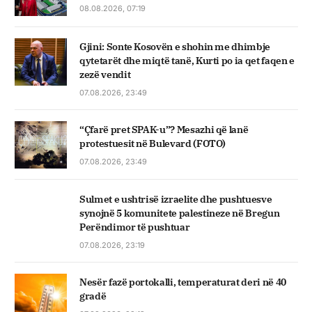
08.08.2026, 07:19
Gjini: Sonte Kosovën e shohin me dhimbje
qytetarët dhe miqtë tanë, Kurti po ia qet faqen e
zezë vendit
07.08.2026, 23:49
“Çfarë pret SPAK-u”? Mesazhi që lanë
protestuesit në Bulevard (FOTO)
07.08.2026, 23:49
Sulmet e ushtrisë izraelite dhe pushtuesve
synojnë 5 komunitete palestineze në Bregun
Perëndimor të pushtuar
07.08.2026, 23:19
Nesër fazë portokalli, temperaturat deri në 40
gradë