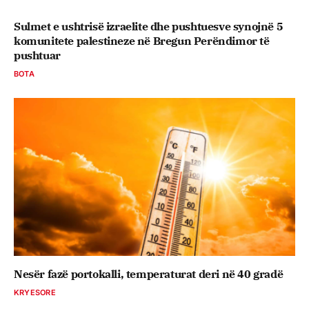
Sulmet e ushtrisë izraelite dhe pushtuesve synojnë 5
komunitete palestineze në Bregun Perëndimor të
pushtuar
BOTA
Nesër fazë portokalli, temperaturat deri në 40 gradë
KRYESORE