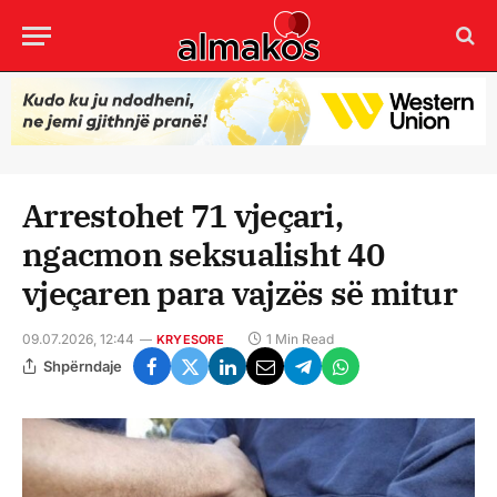
Arrestohet 71 vjeçari,
ngacmon seksualisht 40
vjeçaren para vajzës së mitur
09.07.2026, 12:44
1 Min Read
KRYESORE
Shpërndaje