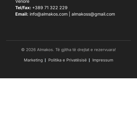
Veriore
Tel/fax:
+389 71 322 229
Email:
info@almakos.com
|
almakoss@gmail.com
© 2026 Almakos. Të gjitha të drejtat e rezervuara!
Marketing
Politika e Privatësisë
Impressum