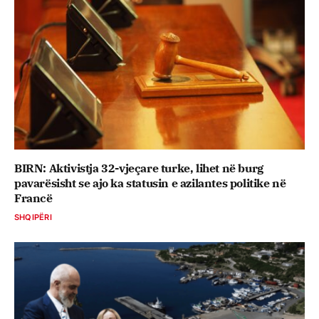
BIRN: Aktivistja 32-vjeçare turke, lihet në burg
pavarësisht se ajo ka statusin e azilantes politike në
Francë
SHQIPËRI