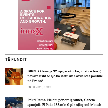
TË FUNDIT
BIRN: Aktivistja 32-vjeçare turke, lihet në burg
pavarësisht se ajo ka statusin e azilantes politike
në Francë
08.08.2026, 07:49
Pakti Rama-Meloni për emigrantët/ Gazeta
spanjolle El Pais: 138 mln € për një qendër bosh