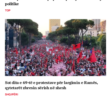
politike
TOP
Sot dita e 69-të e protestave për largimin e Ramës,
qytetarët zbresin sërish në shesh
SHQIPËRI