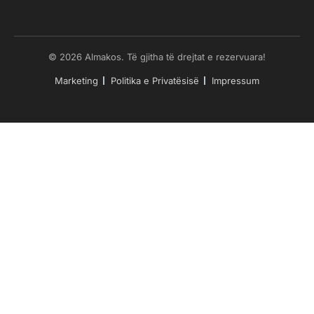
© 2026 Almakos. Të gjitha të drejtat e rezervuara!
Marketing
Politika e Privatësisë
Impressum