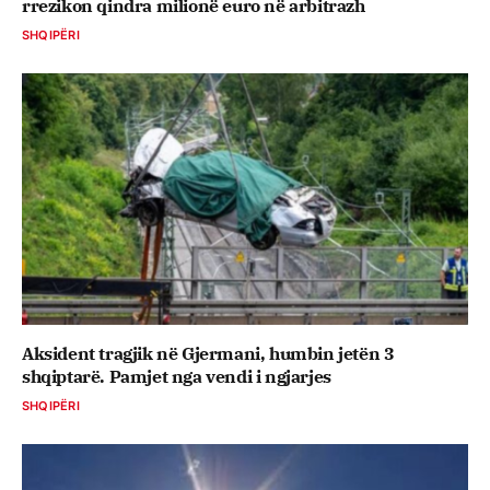
rrezikon qindra milionë euro në arbitrazh
SHQIPËRI
Aksident tragjik në Gjermani, humbin jetën 3
shqiptarë. Pamjet nga vendi i ngjarjes
SHQIPËRI