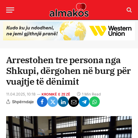
Arrestohen tre persona nga
Shkupi, dërgohen në burg për
vuajtje të dënimit
11.04.2025, 10:18
1 Min Read
KRONIKË E ZEZË
Shpërndaje