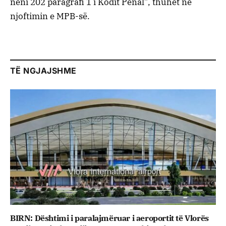
neni 202 paragrafi 1 i Kodit Penal”, thuhet në
njoftimin e MPB-së.
TË NGJAJSHME
BIRN: Dështimi i paralajmëruar i aeroportit të Vlorës