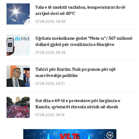
Vala e të nxehtit vazhdon, temperaturat do të
arrijnë deri në 40°C
07.08.2026, 08:49
Gjykata meksikane godet “Meta-n”/ 567 milionë
dollarë gjobë për rrezikimin e fëmijëve
07.08.2026, 08:38
Tahiri për Kurtin: Nuk po punon për një
marrëveshje politike
07.08.2026, 08:21
Sot dita e 69-të e protestave për largimin e
Ramës, qytetarët zbresin sërish në shesh
07.08.2026, 08:19