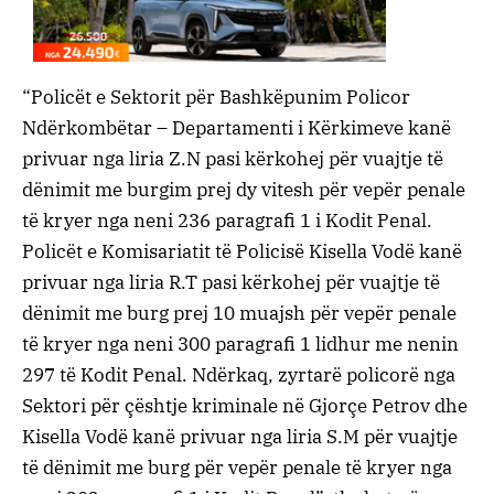
“Policët e Sektorit për Bashkëpunim Policor
Ndërkombëtar – Departamenti i Kërkimeve kanë
privuar nga liria Z.N pasi kërkohej për vuajtje të
dënimit me burgim prej dy vitesh për vepër penale
të kryer nga neni 236 paragrafi 1 i Kodit Penal.
Policët e Komisariatit të Policisë Kisella Vodë kanë
privuar nga liria R.T pasi kërkohej për vuajtje të
dënimit me burg prej 10 muajsh për vepër penale
të kryer nga neni 300 paragrafi 1 lidhur me nenin
297 të Kodit Penal. Ndërkaq, zyrtarë policorë nga
Sektori për çështje kriminale në Gjorçe Petrov dhe
Kisella Vodë kanë privuar nga liria S.M për vuajtje
të dënimit me burg për vepër penale të kryer nga