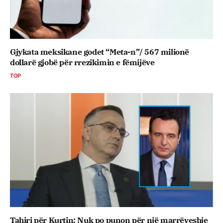
Gjykata meksikane godet “Meta-n”/ 567 milionë
dollarë gjobë për rrezikimin e fëmijëve
TOP
Tahiri për Kurtin: Nuk po punon për një marrëveshje