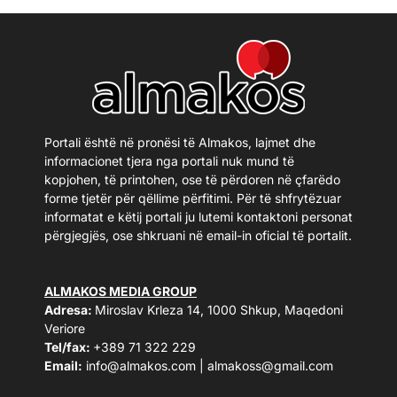
Portali është në pronësi të Almakos, lajmet dhe
informacionet tjera nga portali nuk mund të
kopjohen, të printohen, ose të përdoren në çfarëdo
forme tjetër për qëllime përfitimi. Për të shfrytëzuar
informatat e këtij portali ju lutemi kontaktoni personat
përgjegjës, ose shkruani në email-in oficial të portalit.
ALMAKOS MEDIA GROUP
Adresa:
Miroslav Krleza 14, 1000 Shkup, Maqedoni
Veriore
Tel/fax:
+389 71 322 229
Email:
info@almakos.com
|
almakoss@gmail.com