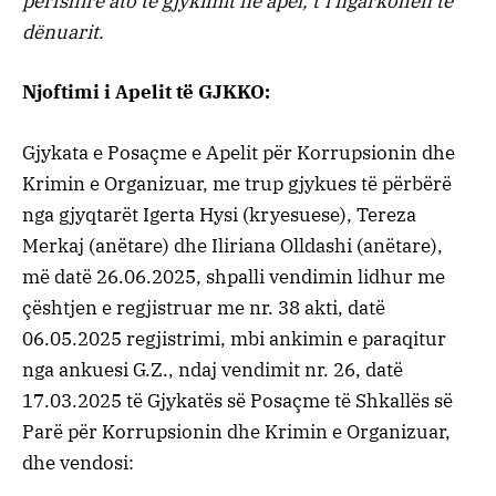
përfshirë ato të gjykimit në apel, t’i ngarkohen të
dënuarit.
Njoftimi i Apelit të GJKKO:
Gjykata e Posaçme e Apelit për Korrupsionin dhe
Krimin e Organizuar, me trup gjykues të përbërë
nga gjyqtarët Igerta Hysi (kryesuese), Tereza
Merkaj (anëtare) dhe Iliriana Olldashi (anëtare),
më datë 26.06.2025, shpalli vendimin lidhur me
çështjen e regjistruar me nr. 38 akti, datë
06.05.2025 regjistrimi, mbi ankimin e paraqitur
nga ankuesi G.Z., ndaj vendimit nr. 26, datë
17.03.2025 të Gjykatës së Posaçme të Shkallës së
Parë për Korrupsionin dhe Krimin e Organizuar,
dhe vendosi: