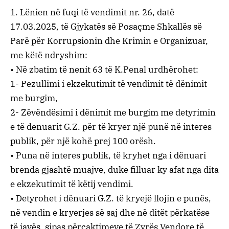
1. Lënien në fuqi të vendimit nr. 26, datë
17.03.2025, të Gjykatës së Posaçme Shkallës së
Parë për Korrupsionin dhe Krimin e Organizuar,
me këtë ndryshim:
• Në zbatim të nenit 63 të K.Penal urdhërohet:
1- Pezullimi i ekzekutimit të vendimit të dënimit
me burgim,
2- Zëvëndësimi i dënimit me burgim me detyrimin
e të denuarit G.Z. për të kryer një punë në interes
publik, për një kohë prej 100 orësh.
• Puna në interes publik, të kryhet nga i dënuari
brenda gjashtë muajve, duke filluar ky afat nga dita
e ekzekutimit të këtij vendimi.
• Detyrohet i dënuari G.Z. të kryejë llojin e punës,
në vendin e kryerjes së saj dhe në ditët përkatëse
të javës, sipas përcaktimeve të Zyrës Vendore të