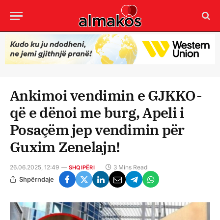
Ankimoi vendimin e GJKKO-
që e dënoi me burg, Apeli i
Posaçëm jep vendimin për
Guxim Zenelajn!
26.06.2025, 12:49
3 Mins Read
SHQIPËRI
Shpërndaje