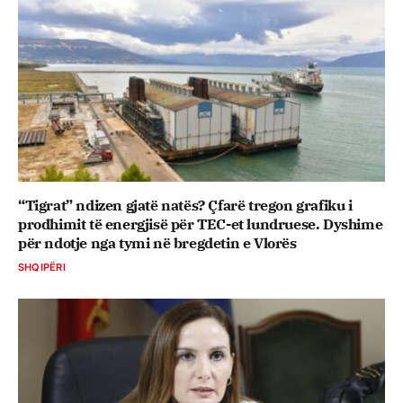
“Tigrat” ndizen gjatë natës? Çfarë tregon grafiku i
prodhimit të energjisë për TEC-et lundruese. Dyshime
për ndotje nga tymi në bregdetin e Vlorës
SHQIPËRI