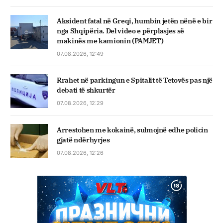
Aksident fatal në Greqi, humbin jetën nënë e bir
nga Shqipëria. Del video e përplasjes së
makinës me kamionin (PAMJET)
07.08.2026, 12:49
Rrahet në parkingun e Spitalit të Tetovës pas një
debati të shkurtër
07.08.2026, 12:29
Arrestohen me kokainë, sulmojnë edhe policin
gjatë ndërhyrjes
07.08.2026, 12:26