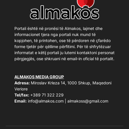
Portali është në pronësi të Almakos, lajmet dhe
informacionet tjera nga portali nuk mund të
kopjohen, të printohen, ose të përdoren në çfarëdo
forme tjetër për qëllime përfitimi. Për të shfrytëzuar
informatat e këtij portali ju lutemi kontaktoni personat
përgjegjës, ose shkruani në email-in oficial të portalit.
ALMAKOS MEDIA GROUP
Adresa:
Miroslav Krleza 14, 1000 Shkup, Maqedoni
Veriore
Tel/fax:
+389 71 322 229
Email:
info@almakos.com
|
almakoss@gmail.com