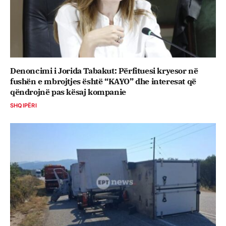
Denoncimi i Jorida Tabakut: Përfituesi kryesor në
fushën e mbrojtjes është “KAYO” dhe interesat që
qëndrojnë pas kësaj kompanie
SHQIPËRI