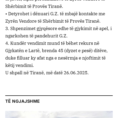
Shërbimit të Provës Tiranë.
• Detyrohet i dënuari G.Z. të mbajë kontakte me
Zyrën Vendore të Shërbimit të Provës Tiranë.
3. Shpenzimet gjyqësore edhe të gjykimit në apel, i
ngarkohen të pandehurit G.Z.
4. Kundër vendimit mund të bëhet rekurs në
Gjykatën e Lartë, brenda 45 (dyzet e pesë) ditëve,
duke filluar ky afat nga e nesërmja e njoftimit të
këtij vendimi.
U shpall në Tiranë, më datë 26.06.2025.
TË NGJAJSHME