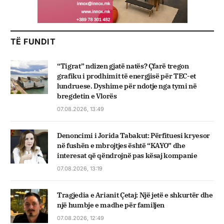
TË FUNDIT
“Tigrat” ndizen gjatë natës? Çfarë tregon
grafiku i prodhimit të energjisë për TEC-et
lundruese. Dyshime për ndotje nga tymi në
bregdetin e Vlorës
07.08.2026, 13:49
Denoncimi i Jorida Tabakut: Përfituesi kryesor
në fushën e mbrojtjes është “KAYO” dhe
interesat që qëndrojnë pas kësaj kompanie
07.08.2026, 13:19
Tragjedia e Arianit Çetaj: Një jetë e shkurtër dhe
një humbje e madhe për familjen
07.08.2026, 12:49