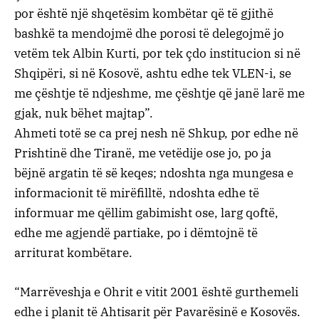
por është një shqetësim kombëtar që të gjithë
bashkë ta mendojmë dhe porosi të delegojmë jo
vetëm tek Albin Kurti, por tek çdo institucion si në
Shqipëri, si në Kosovë, ashtu edhe tek VLEN-i, se
me çështje të ndjeshme, me çështje që janë larë me
gjak, nuk bëhet majtap”.
Ahmeti totë se ca prej nesh në Shkup, por edhe në
Prishtinë dhe Tiranë, me vetëdije ose jo, po ja
bëjnë argatin të së keqes; ndoshta nga mungesa e
informacionit të mirëfilltë, ndoshta edhe të
informuar me qëllim gabimisht ose, larg qoftë,
edhe me agjendë partiake, po i dëmtojnë të
arriturat kombëtare.
“Marrëveshja e Ohrit e vitit 2001 është gurthemeli
edhe i planit të Ahtisarit për Pavarësinë e Kosovës.