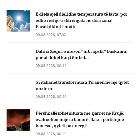
E diela sjell diell dhe temperatura të larta, por
edhe reshje e shtrëngata në disa zona!
Parashikimi i motit
09.08.2026, 07:19
Dafina Zeqiri e mëson “mbrapsht” Daskanin,
por ai duket kaq i ëmbël…
09.08.2026, 00:49
Si italianët transformuan Tiranën në një qytet
modern
09.08.2026, 00:49
Përshkallëzohet situata me zjarret në Krujë,
evakuohen mijëra banorë; flakët përfshijnë
banesat, qyteti pa energji
09.08.2026, 00:19