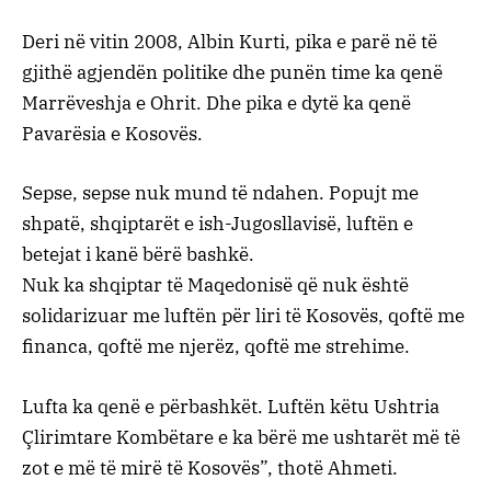
Deri në vitin 2008, Albin Kurti, pika e parë në të
gjithë agjendën politike dhe punën time ka qenë
Marrëveshja e Ohrit. Dhe pika e dytë ka qenë
Pavarësia e Kosovës.
Sepse, sepse nuk mund të ndahen. Popujt me
shpatë, shqiptarët e ish-Jugosllavisë, luftën e
betejat i kanë bërë bashkë.
Nuk ka shqiptar të Maqedonisë që nuk është
solidarizuar me luftën për liri të Kosovës, qoftë me
financa, qoftë me njerëz, qoftë me strehime.
Lufta ka qenë e përbashkët. Luftën këtu Ushtria
Çlirimtare Kombëtare e ka bërë me ushtarët më të
zot e më të mirë të Kosovës”, thotë Ahmeti.