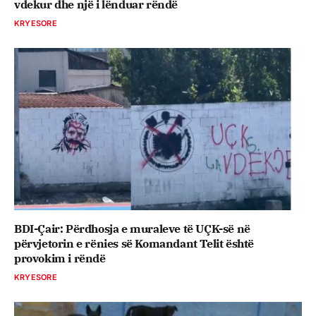
vdekur dhe një i lënduar rëndë
KRYESORE
BDI-Çair: Përdhosja e muraleve të UÇK-së në
përvjetorin e rënies së Komandant Telit është
provokim i rëndë
KRYESORE