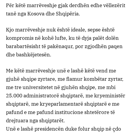
Për këtë marrëveshje gjak derdhën edhe vëllezërit
tanë nga Kosova dhe Shqipëria.
Kjo marrëveshje nuk është ideale, sepse është
kompromis në kohë lufte, ku të dyja palët dolën
barabartësisht të pakënaqur, por zgjodhën paqen
dhe bashkëjetesën.
Me këtë marrëveshje unë e lashë këtë vend me
gjuhë shqipe zyrtare, me flamur kombëtar zyrtar,
me tre universitetet në gjuhën shqipe, me mbi
25.000 administratorë shqiptarë, me kryeministër
shqiptarë, me kryeparlamentarë shqiptarë e me
pafund e me pafund institucione shtetërore të
drejtuara nga shqiptarët.
Unë e lashë presidencën duke folur shqip në çdo