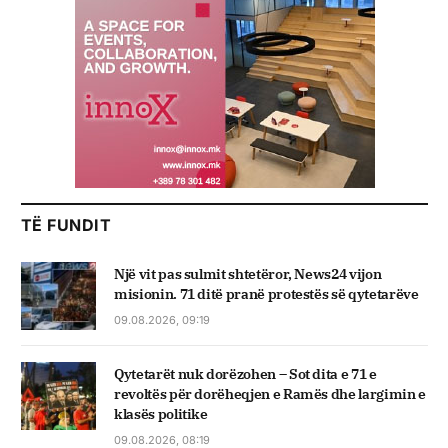
TË FUNDIT
Një vit pas sulmit shtetëror, News24 vijon
misionin. 71 ditë pranë protestës së qytetarëve
09.08.2026, 09:19
Qytetarët nuk dorëzohen – Sot dita e 71 e
revoltës për dorëheqjen e Ramës dhe largimin e
klasës politike
09.08.2026, 08:19