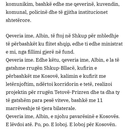
komunikim, bashkë edhe me qeverinë, kuvendin,
komunal, policinë dhe të gjitha institucionet
shtetërore.
Qeveria ime, Albin, të ftoj në Shkup për mbledhje
të përbashkët ku flitet shqip, edhe ti edhe ministrat
e mi, nga fillimi gjerë në fund.
Qeveria ime. Edhe këtu, qeveria ime, Albin, e la të
gatshme rrugën Shkup-Bllacë, kufirin e
përbashkët me Kosovë, kalimin e kufirit me
letërnjoftim, ndërtoi korridorin e tetë, realizoi
projektin për rrugën Tetovë-Prizren dhe ta dha ty
të gatshëm para pesë viteve, bashkë me 11
marrëveshje të tjera bilaterale.
Qeveria ime, Albin, e njohu pavarësinë e Kosovës.
E lëvdoi atë. Po, po. E loboj. E loboj për Kosovën.