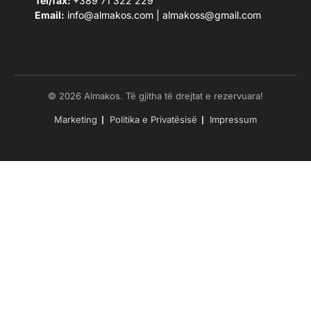
Tel/fax:
+389 71 322 229
Email:
info@almakos.com
|
almakoss@gmail.com
© 2026 Almakos. Të gjitha të drejtat e rezervuara!
Marketing
Politika e Privatësisë
Impressum