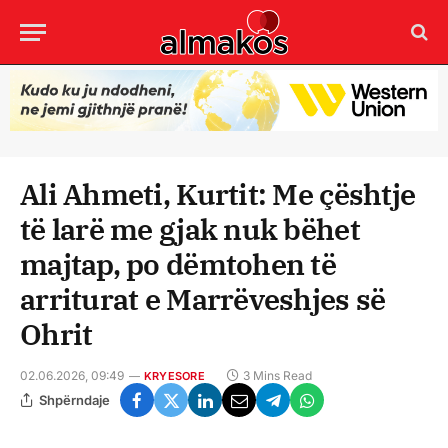
Ali Ahmeti, Kurtit: Me çështje
të larë me gjak nuk bëhet
majtap, po dëmtohen të
arriturat e Marrëveshjes së
Ohrit
02.06.2026, 09:49
3 Mins Read
KRYESORE
Shpërndaje