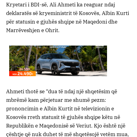
Кryetari i BDI-së, Ali Ahmeti ka reaguar ndaj
deklaratës së kryeministrit të Kosovës, Albin Kurti
për statusin e gjuhës shqipe në Maqedoni dhe
Marrëveshjen e Ohrit.
Ahmeti thotë se “dua të ndaj një shqetësim që
mbrëmë kam përjetuar me shumë pezm:
prononcimin e Albin Kurtit në televizionin e
Kosovës rreth statusit të gjuhës shqipe këtu në
Republikën e Maqedonisë së Veriut. Kjo është një
çështje që nuk duhet të më shqetësojë vetëm mua,