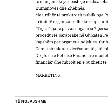
të cilin janë kryer bastisje në disa l
Kumanovës dhe Zhelinës.
Me urdhër të prokurorit publik nga P
krimit të organizuar dhe korrupsionit,
“Tigrat”, janë privuar nga liria 7 perso
procedurës paraprake në Gjykatën Pe
kapshëm për organet e ndjekjes, thuh
Dëmi i shkaktuar vlerësohet të jetë m
Drejtoria e Policisë Financiare mbete
financiar dhe mbrojtjen e buxhetit të s
MARKETING
TË NGJAJSHME