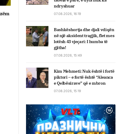
tabela e parë, e dyta nuk ka
ndryshuar
nizëm
07.08.2026, 16:19
Bashkëshortja dhe djali vdiqën
në një aksident tragjik, flet mes
lotësh 43 vjeçari: I humba të
gjitha!
07.08.2026, 15:49
Kim Mehmeti: Nuk është i fortë
piktori – e fortë është “Aleanca
e Qelbësirave” që e mbron
07.08.2026, 15:19