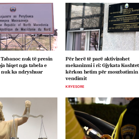
 Tabanoc nuk të presin
Për herë të parë aktivizohet
ja hiqet nga tabela e
mekanizmi i ri: Gjykata Kushte
a nuk ka ndryshuar
kërkon hetim për moszbatimin
vendimit
KRYESORE