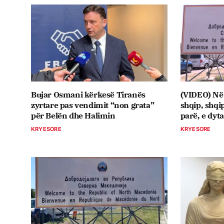
Bujar Osmani kërkesë Tiranës
(VIDEO) Në
zyrtare pas vendimit “non grata”
shqip, shqip
për Belën dhe Halimin
parë, e dyt
KRYESORE
KRYESORE