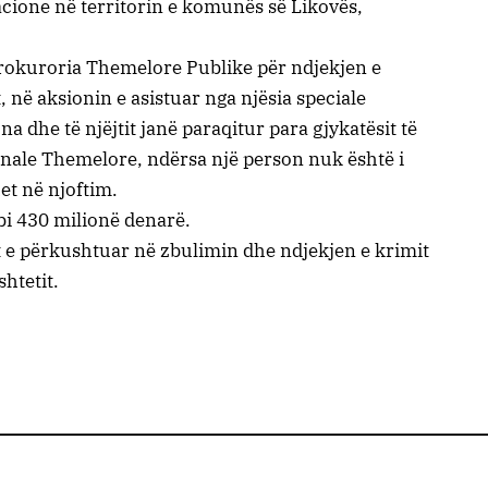
okacione në territorin e komunës së Likovës,
rokuroria Themelore Publike për ndjekjen e
 në aksionin e asistuar nga njësia speciale
na dhe të njëjtit janë paraqitur para gjykatësit të
nale Themelore, ndërsa një person nuk është i
et në njoftim.
bi 430 milionë denarë.
t e përkushtuar në zbulimin dhe ndjekjen e krimit
htetit.