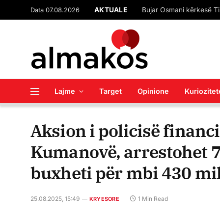
Data 07.08.2026
AKTUALE
Lajme
Target
Opinione
Kuriozitet
Aksion i policisë financ
Kumanovë, arrestohet 7
buxheti për mbi 430 mi
25.08.2025, 15:49
1 Min Read
KRYESORE