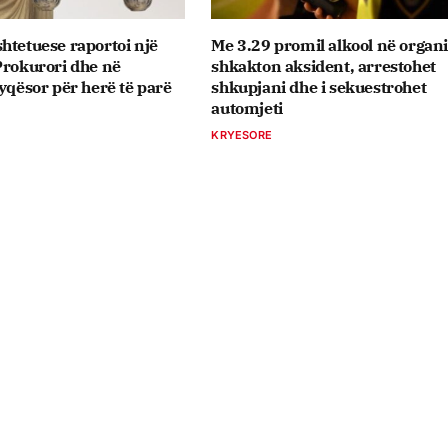
htetuese raportoi një
Me 3.29 promil alkool në orga
Prokurori dhe në
shkakton aksident, arrestohet
jyqësor për herë të parë
shkupjani dhe i sekuestrohet
automjeti
KRYESORE