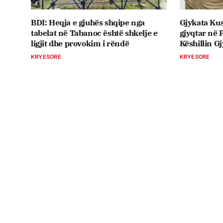
BDI: Heqja e gjuhës shqipe nga
Gjykata Kus
tabelat në Tabanoc është shkelje e
gjyqtar në 
ligjit dhe provokim i rëndë
Këshillin G
KRYESORE
KRYESORE