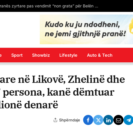
Mbi 30 trilionë juanë: Tregtia e mallrave të Kinës tregon rritje të fortë në shtatë muajt e parë të vitit 2026
e
Sport
Showbiz
Lifestyle
Auto & Tech
iare në Likovë, Zhelinë dhe
 persona, kanë dëmtuar
lionë denarë
Shpërndaje