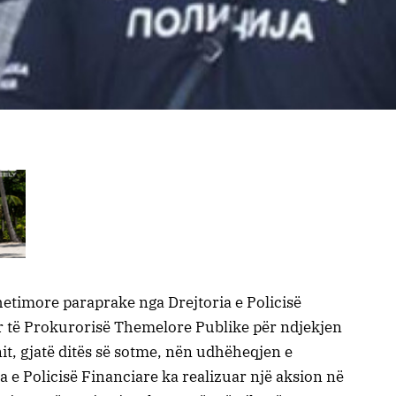
hetimore paraprake nga Drejtoria e Policisë
ër të Prokurorisë Themelore Publike për ndjekjen
it, gjatë ditës së sotme, nën udhëheqjen e
ia e Policisë Financiare ka realizuar një aksion në