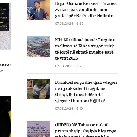
Bujar Osmani kërkesë Tiranës
zyrtare pas vendimit “non
grata” për Belën dhe Halimin
07.08.2026, 16:33
Mbi 30 trilionë juanë: Tregtia e
mallrave të Kinës tregon rritje
të fortë në shtatë muajt e parë
të vitit 2026
tuese
07.08.2026, 16:28
 e
Bashkëshortja dhe djali vdiqën
në një aksident tragjik në
Greqi, flet mes lotësh 43
vjeçari: I humba të gjitha!
07.08.2026, 16:19
(VIDEO) Në Tabanoc nuk të
presin shqip, shqipja hiqet nga