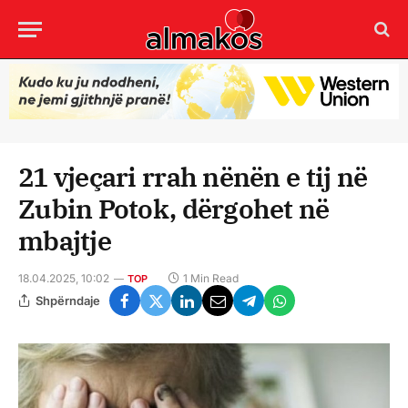
21 vjeçari rrah nënën e tij në
Zubin Potok, dërgohet në
mbajtje
18.04.2025, 10:02
1 Min Read
TOP
Shpërndaje