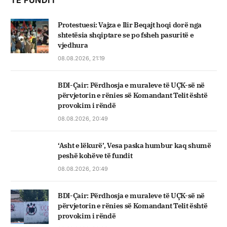
Protestuesi: Vajza e Ilir Beqajt hoqi dorë nga
shtetësia shqiptare se po fsheh pasuritë e
vjedhura
08.08.2026, 21:19
BDI-Çair: Përdhosja e muraleve të UÇK-së në
përvjetorin e rënies së Komandant Telit është
provokim i rëndë
08.08.2026, 20:49
‘Asht e lëkurë’, Vesa paska humbur kaq shumë
peshë kohëve të fundit
08.08.2026, 20:49
BDI-Çair: Përdhosja e muraleve të UÇK-së në
përvjetorin e rënies së Komandant Telit është
provokim i rëndë