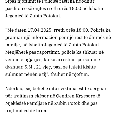
Sipas njoftimit të Policisë rasti ka ndodhur
pasditen e së enjtes rreth orës 18:00 në fshatin
Jegenicë të Zubin Potokut.
“Më datën 17.04.2025, rreth orës 18:00, Policia ka
pranuar një informacion për një rast të dhunës në
familje, në fshatin Jagenicë të Zubin Potokut.
Menjëherë pas raportimit, policia ka shkuar në
vendin e ngjarjes, ku ka arrestuar personin e
dyshuar, S.M., 21 vjeç, pasi që i njëjti kishte
sulmuar nënën e tij”, thuhet në njoftim.
Ndërkaq, siç bëhet e ditur viktima është dërguar
për trajtim mjekësor në Qendrën Kryesore të
Mjekësisë Familjare në Zubin Potok dhe pas
trajtimit është liruar.