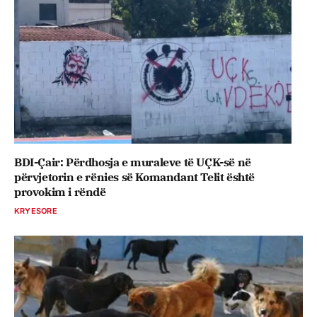
BDI-Çair: Përdhosja e muraleve të UÇK-së në
përvjetorin e rënies së Komandant Telit është
provokim i rëndë
KRYESORE