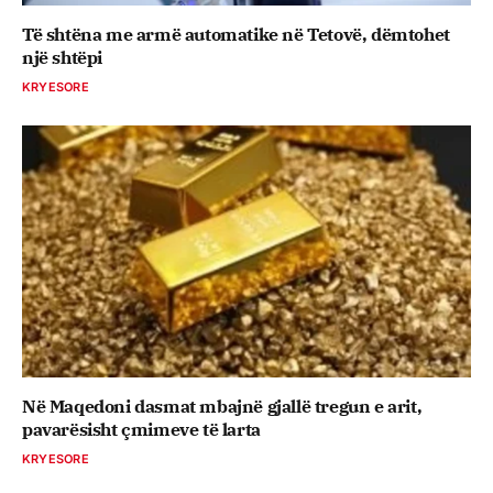
Të shtëna me armë automatike në Tetovë, dëmtohet
një shtëpi
KRYESORE
Në Maqedoni dasmat mbajnë gjallë tregun e arit,
pavarësisht çmimeve të larta
KRYESORE