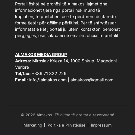
Portali është në pronësi të Almakos, lajmet dhe
informacionet tjera nga portali nuk mund të
kopjohen, të printohen, ose të përdoren në çfarëdo
forme tjetër për qëllime përfitimi. Për të shfrytëzuar
informatat e këtij portali ju lutemi kontaktoni personat
përgjegjës, ose shkruani në email-in oficial të portalit.
ALMAKOS MEDIA GROUP
Adresa:
Miroslav Krleza 14, 1000 Shkup, Maqedoni
Veriore
Tel/fax:
+389 71 322 229
Email:
info@almakos.com
|
almakoss@gmail.com
© 2026 Almakos. Të gjitha të drejtat e rezervuara!
Marketing
Politika e Privatësisë
Impressum