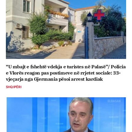
“U mbajt e fshehtë vdekja e turistes në Palasë”/ Policia
e Vlorës reagon pas postimeve në rrjetet sociale: 33-
vjeçarja nga Gjermania pësoi arrest kardiak
SHQIPËRI