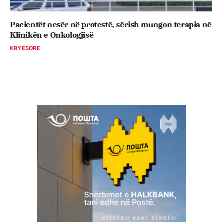
Pacientët nesër në protestë, sërish mungon terapia në
Klinikën e Onkologjisë
KRYESORE