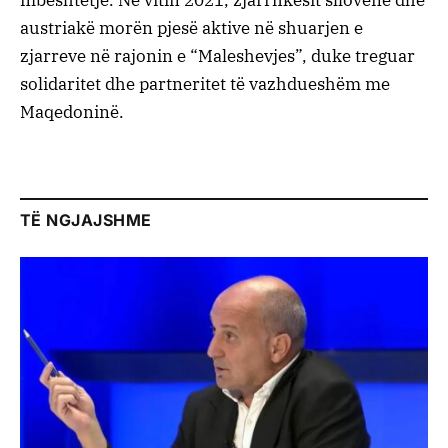
mbështetje. Në vitin 2021, zjarrfikësit sllovenë dhe
austriakë morën pjesë aktive në shuarjen e
zjarreve në rajonin e “Maleshevjes”, duke treguar
solidaritet dhe partneritet të vazhdueshëm me
Maqedoninë.
TË NGJAJSHME