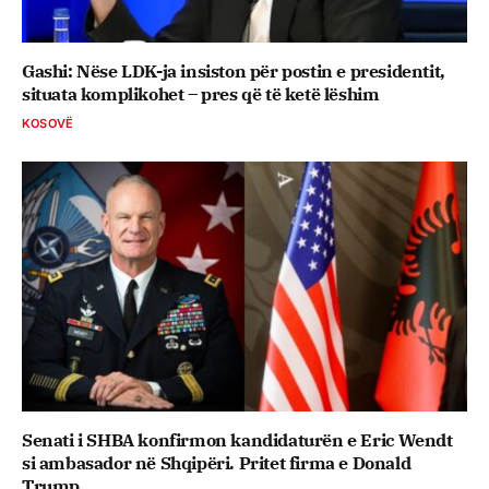
Gashi: Nëse LDK-ja insiston për postin e presidentit,
situata komplikohet – pres që të ketë lëshim
KOSOVË
Senati i SHBA konfirmon kandidaturën e Eric Wendt
si ambasador në Shqipëri. Pritet firma e Donald
Trump