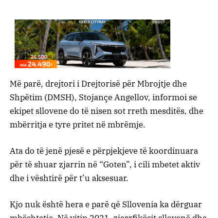
Më parë, drejtori i Drejtorisë për Mbrojtje dhe
Shpëtim (DMSH), Stojançe Angellov, informoi se
ekipet sllovene do të nisen sot rreth mesditës, dhe
mbërritja e tyre pritet në mbrëmje.
Ata do të jenë pjesë e përpjekjeve të koordinuara
për të shuar zjarrin në “Goten”, i cili mbetet aktiv
dhe i vështirë për t’u aksesuar.
Kjo nuk është hera e parë që Sllovenia ka dërguar