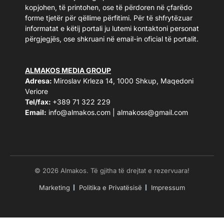
kopjohen, të printohen, ose të përdoren në çfarëdo
forme tjetër për qëllime përfitimi. Për të shfrytëzuar
informatat e këtij portali ju lutemi kontaktoni personat
përgjegjës, ose shkruani në email-in oficial të portalit.
ALMAKOS MEDIA GROUP
Adresa:
Miroslav Krleza 14, 1000 Shkup, Maqedoni
Veriore
Tel/fax:
+389 71 322 229
Email:
info@almakos.com
|
almakoss@gmail.com
© 2026 Almakos. Të gjitha të drejtat e rezervuara!
Marketing
Politika e Privatësisë
Impressum