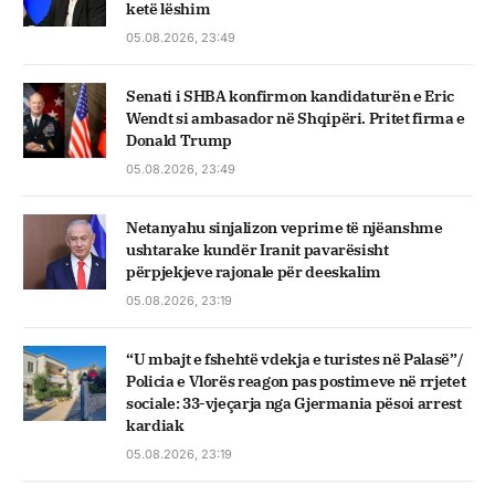
ketë lëshim
05.08.2026, 23:49
Senati i SHBA konfirmon kandidaturën e Eric
Wendt si ambasador në Shqipëri. Pritet firma e
Donald Trump
05.08.2026, 23:49
Netanyahu sinjalizon veprime të njëanshme
ushtarake kundër Iranit pavarësisht
përpjekjeve rajonale për deeskalim
05.08.2026, 23:19
“U mbajt e fshehtë vdekja e turistes në Palasë”/
Policia e Vlorës reagon pas postimeve në rrjetet
sociale: 33-vjeçarja nga Gjermania pësoi arrest
kardiak
05.08.2026, 23:19