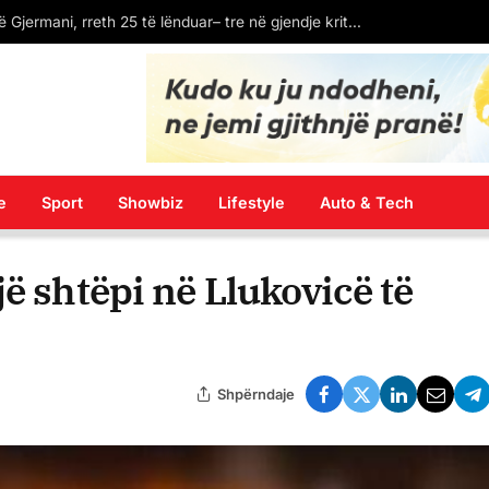
LAJM I FUNDIT: Spanja ekstradon në Kosovë Dukagjin Nikollajn, protagonistin e përleshjes në “Bon Vivant”
e
Sport
Showbiz
Lifestyle
Auto & Tech
ë shtëpi në Llukovicë të
Shpërndaje