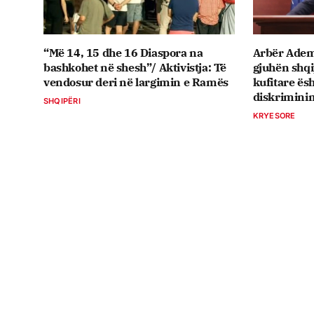
“Më 14, 15 dhe 16 Diaspora na
Arbër Ademi
bashkohet në shesh”/ Aktivistja: Të
gjuhën shq
vendosur deri në largimin e Ramës
kufitare ësh
diskriminim
SHQIPËRI
KRYESORE