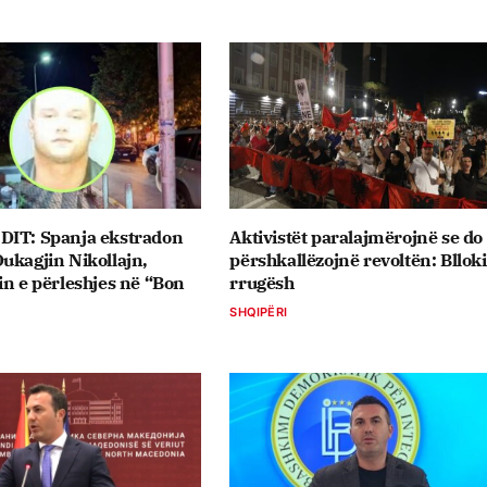
DIT: Spanja ekstradon
Aktivistët paralajmërojnë se do 
ukagjin Nikollajn,
përshkallëzojnë revoltën: Bllok
in e përleshjes në “Bon
rrugësh
SHQIPËRI