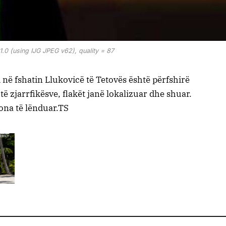
0 (using IJG JPEG v62), quality = 87
i në fshatin Llukovicë të Tetovës është përfshirë
 të zjarrfikësve, flakët janë lokalizuar dhe shuar.
ona të lënduar.TS