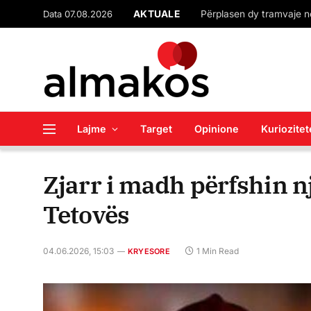
Data 07.08.2026
AKTUALE
Lajme
Target
Opinione
Kuriozitet
Zjarr i madh përfshin nj
Tetovës
04.06.2026, 15:03
1 Min Read
KRYESORE