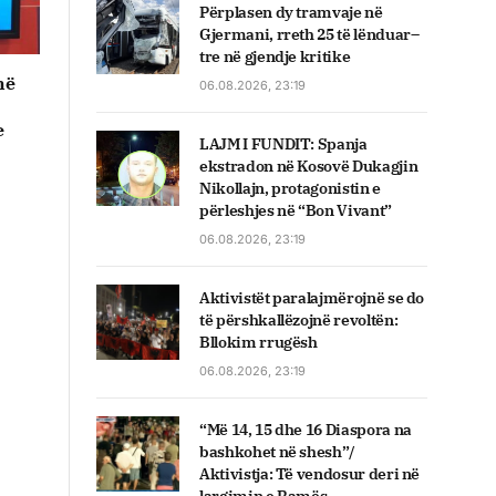
Përplasen dy tramvaje në
Gjermani, rreth 25 të lënduar–
tre në gjendje kritike
në
06.08.2026, 23:19
e
LAJM I FUNDIT: Spanja
ekstradon në Kosovë Dukagjin
Nikollajn, protagonistin e
përleshjes në “Bon Vivant”
06.08.2026, 23:19
Aktivistët paralajmërojnë se do
të përshkallëzojnë revoltën:
Bllokim rrugësh
06.08.2026, 23:19
“Më 14, 15 dhe 16 Diaspora na
bashkohet në shesh”/
Aktivistja: Të vendosur deri në