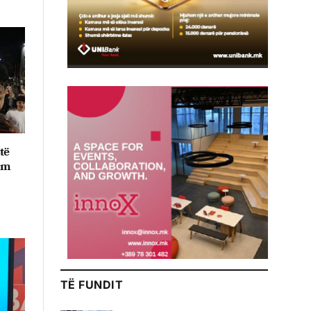
të
im
TË FUNDIT