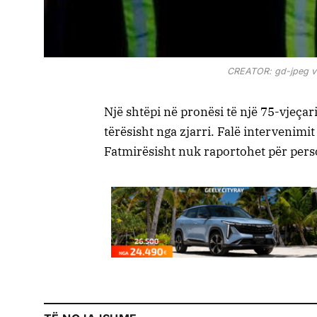
CREATOR: gd-jpeg v1.
Një shtëpi në pronësi të një 75-vjeçar
tërësisht nga zjarri. Falë intervenimit
Fatmirësisht nuk raportohet për pers