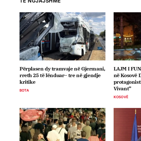
TË NGJAJSHME
Përplasen dy tramvaje në Gjermani,
LAJM I FUN
rreth 25 të lënduar– tre në gjendje
në Kosovë D
kritike
protagonist
Vivant”
BOTA
KOSOVË