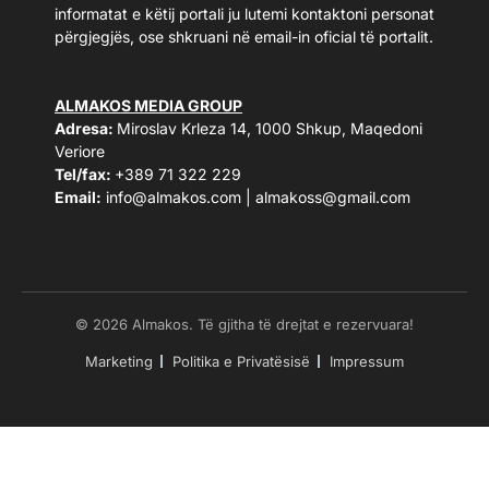
informatat e këtij portali ju lutemi kontaktoni personat
përgjegjës, ose shkruani në email-in oficial të portalit.
ALMAKOS MEDIA GROUP
Adresa:
Miroslav Krleza 14, 1000 Shkup, Maqedoni
Veriore
Tel/fax:
+389 71 322 229
Email:
info@almakos.com
|
almakoss@gmail.com
© 2026 Almakos. Të gjitha të drejtat e rezervuara!
Marketing
Politika e Privatësisë
Impressum