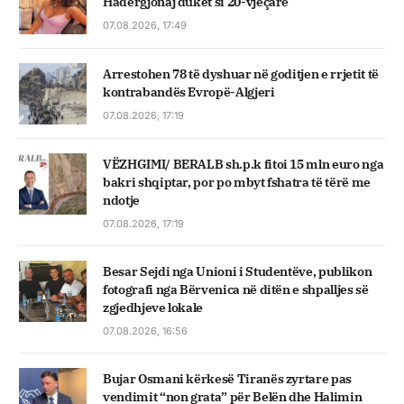
Hadërgjonaj duket si 20-vjeçare
07.08.2026, 17:49
Arrestohen 78 të dyshuar në goditjen e rrjetit të
kontrabandës Evropë-Algjeri
07.08.2026, 17:19
VËZHGIMI/ BERALB sh.p.k fitoi 15 mln euro nga
bakri shqiptar, por po mbyt fshatra të tërë me
ndotje
07.08.2026, 17:19
Besar Sejdi nga Unioni i Studentëve, publikon
fotografi nga Bërvenica në ditën e shpalljes së
zgjedhjeve lokale
07.08.2026, 16:56
Bujar Osmani kërkesë Tiranës zyrtare pas
vendimit “non grata” për Belën dhe Halimin