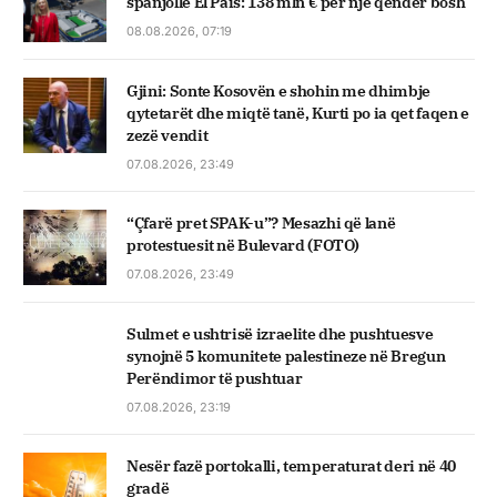
spanjolle El Pais: 138 mln € për një qendër bosh
08.08.2026, 07:19
Gjini: Sonte Kosovën e shohin me dhimbje
qytetarët dhe miqtë tanë, Kurti po ia qet faqen e
zezë vendit
07.08.2026, 23:49
“Çfarë pret SPAK-u”? Mesazhi që lanë
protestuesit në Bulevard (FOTO)
07.08.2026, 23:49
Sulmet e ushtrisë izraelite dhe pushtuesve
synojnë 5 komunitete palestineze në Bregun
Perëndimor të pushtuar
07.08.2026, 23:19
Nesër fazë portokalli, temperaturat deri në 40
gradë