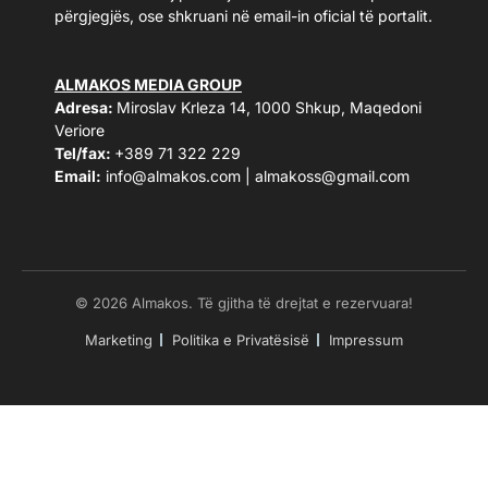
përgjegjës, ose shkruani në email-in oficial të portalit.
ALMAKOS MEDIA GROUP
Adresa:
Miroslav Krleza 14, 1000 Shkup, Maqedoni
Veriore
Tel/fax:
+389 71 322 229
Email:
info@almakos.com
|
almakoss@gmail.com
© 2026 Almakos. Të gjitha të drejtat e rezervuara!
Marketing
Politika e Privatësisë
Impressum