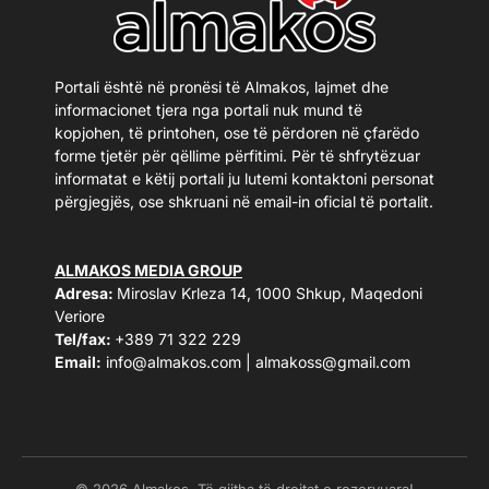
Portali është në pronësi të Almakos, lajmet dhe
informacionet tjera nga portali nuk mund të
kopjohen, të printohen, ose të përdoren në çfarëdo
forme tjetër për qëllime përfitimi. Për të shfrytëzuar
informatat e këtij portali ju lutemi kontaktoni personat
përgjegjës, ose shkruani në email-in oficial të portalit.
ALMAKOS MEDIA GROUP
Adresa:
Miroslav Krleza 14, 1000 Shkup, Maqedoni
Veriore
Tel/fax:
+389 71 322 229
Email:
info@almakos.com
|
almakoss@gmail.com