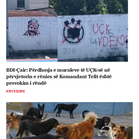
BDI-Çair: Përdhosja e muraleve të UÇK-së në
përvjetorin e rënies së Komandant Telit është
provokim i rëndë
KRYESORE