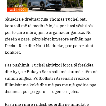
Skuadra e drejtuar nga Thomas Tuchel pati
kontroll më të madh të lojës, por hasi vështirësi
për të çarë mbrojtjen e organizuar ganeze. Në
pjesën e parë, përpjekjet kryesore erdhën nga
Declan Rice dhe Noni Madueke, por pa rezultat
konkret.
Pas pushimit, Tuchel aktivizoi forca të freskëta
dhe hyrja e Bukayo Saka solli më shumë ritëm në
sulmin anglez. Futbollisti i Arsenalit rrezikoi
fillimisht me kokë dhe më pas me një goditje nga
distanca, por pa gjetur rrugën e rrjetës.
Rasti më i mirë i ndeshjes erdhi në minutat e