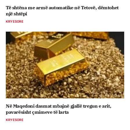
Të shtëna me armë automatike në Tetovë, dëmtohet
një shtëpi
KRYESORE
Në Maqedoni dasmat mbajnë gjallë tregun e arit,
pavarësisht çmimeve të larta
KRYESORE