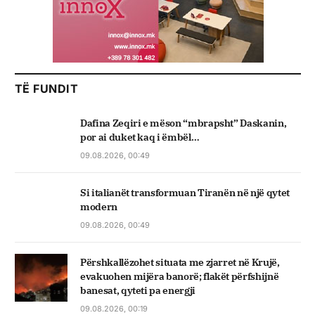
TË FUNDIT
Dafina Zeqiri e mëson “mbrapsht” Daskanin,
por ai duket kaq i ëmbël…
09.08.2026, 00:49
Si italianët transformuan Tiranën në një qytet
modern
09.08.2026, 00:49
Përshkallëzohet situata me zjarret në Krujë,
evakuohen mijëra banorë; flakët përfshijnë
banesat, qyteti pa energji
09.08.2026, 00:19