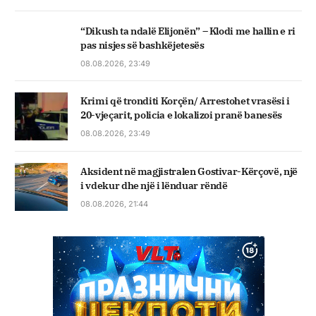
“Dikush ta ndalë Elijonën” – Klodi me hallin e ri
pas nisjes së bashkëjetesës
08.08.2026, 23:49
Krimi që tronditi Korçën/ Arrestohet vrasësi i
20-vjeçarit, policia e lokalizoi pranë banesës
08.08.2026, 23:49
Aksident në magjistralen Gostivar-Kërçovë, një
i vdekur dhe një i lënduar rëndë
08.08.2026, 21:44