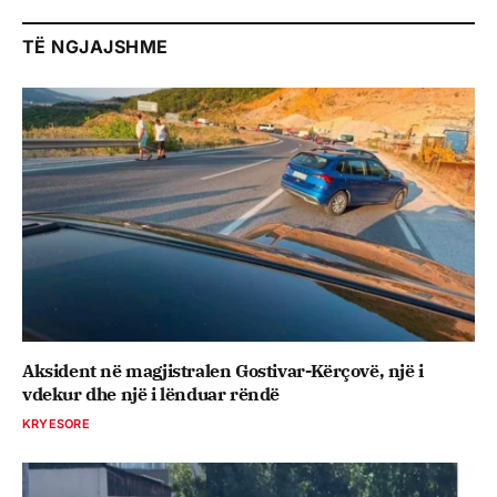
TË NGJAJSHME
Aksident në magjistralen Gostivar-Kërçovë, një i
vdekur dhe një i lënduar rëndë
KRYESORE