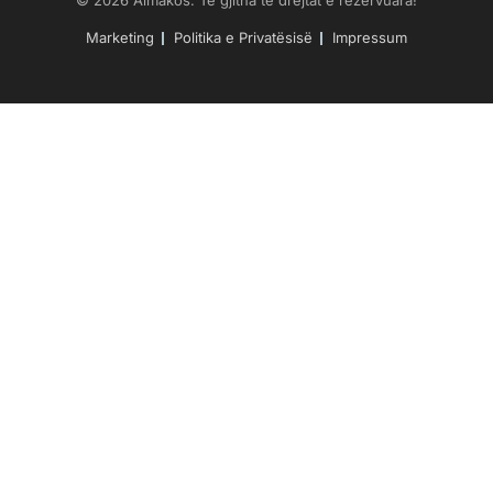
© 2026 Almakos. Të gjitha të drejtat e rezervuara!
Marketing
Politika e Privatësisë
Impressum