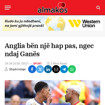
Anglia bën një hap pas, ngec
ndaj Ganës
24.06.2026, 08:21
2 Mins Read
SPORT
Shpërndaje