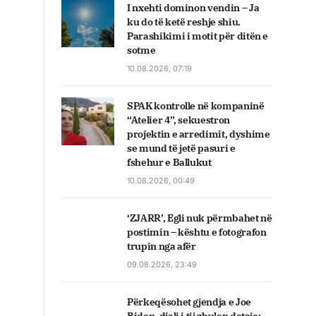
I nxehti dominon vendin – Ja
ku do të ketë reshje shiu.
Parashikimi i motit për ditën e
sotme
10.08.2026, 07:19
SPAK kontrolle në kompaninë
“Atelier 4”, sekuestron
projektin e arredimit, dyshime
se mund të jetë pasuri e
fshehur e Ballukut
10.08.2026, 00:49
‘ZJARR’, Egli nuk përmbahet në
postimin – kështu e fotografon
trupin nga afër
09.08.2026, 23:49
Përkeqësohet gjendja e Joe