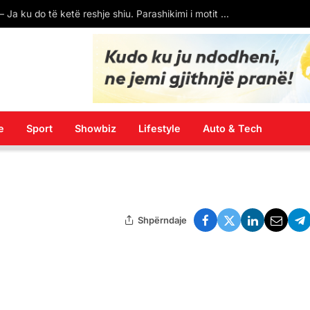
SPAK kontrolle në kompaninë “Atelier 4”, sekuestron projektin e arredimit, dyshime se mund të jetë pasuri e fshehur e Ballukut
e
Sport
Showbiz
Lifestyle
Auto & Tech
Shpërndaje