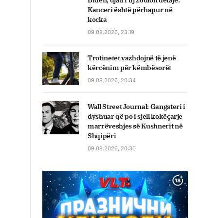
Biden, djali i tij zbulon detaje:
Kanceri është përhapur në
kocka
09.08.2026, 23:19
Trotinetet vazhdojnë të jenë
kërcënim për këmbësorët
09.08.2026, 20:34
Wall Street Journal: Gangsteri i
dyshuar që po i sjell kokëçarje
marrëveshjes së Kushnerit në
Shqipëri
09.08.2026, 20:30