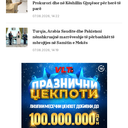
Prokurori dhe në Këshillin Gjyqësor për herë të
parë
07.08.2026, 14:22
Turqia, Arabia Saudite dhe Pakistani
nënshkruajnë marrëveshje të përbashkët të
mbrojtjes në Samitin e Mekës
07.08.2026, 14:19