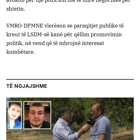
avokon për një pozicion më të mirë negociues për
shtetin.
VMRO-DPMNE vlerëson se paraqitjet publike të
kreut të LSDM-së kanë për qëllim promovimin
politik, në vend që të mbrojnë interesat
kombëtare.
TË NGJAJSHME