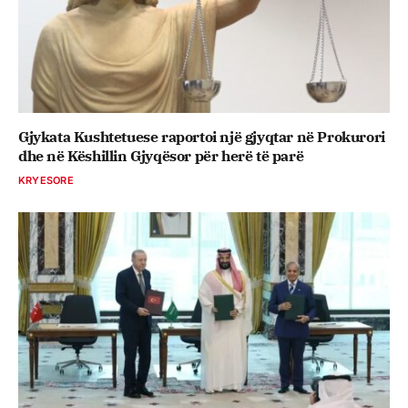
Gjykata Kushtetuese raportoi një gjyqtar në Prokurori
dhe në Këshillin Gjyqësor për herë të parë
KRYESORE