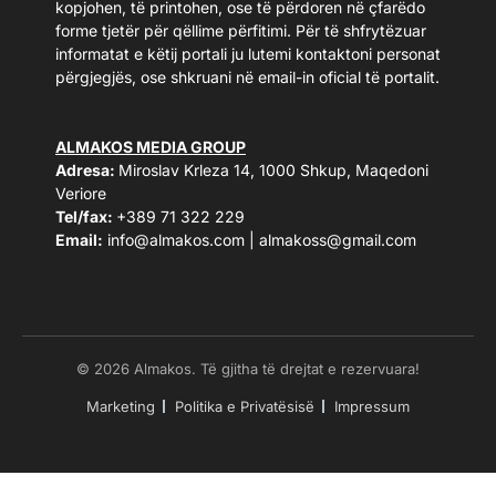
kopjohen, të printohen, ose të përdoren në çfarëdo
forme tjetër për qëllime përfitimi. Për të shfrytëzuar
informatat e këtij portali ju lutemi kontaktoni personat
përgjegjës, ose shkruani në email-in oficial të portalit.
ALMAKOS MEDIA GROUP
Adresa:
Miroslav Krleza 14, 1000 Shkup, Maqedoni
Veriore
Tel/fax:
+389 71 322 229
Email:
info@almakos.com
|
almakoss@gmail.com
© 2026 Almakos. Të gjitha të drejtat e rezervuara!
Marketing
Politika e Privatësisë
Impressum