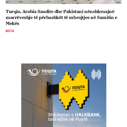
Turqia, Arabia Saudite dhe Pakistani nënshkruajnë
marrëveshje të përbashkët të mbrojtjes në Samitin e
Mekës
BOTA