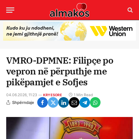
VMRO-DPMNE: Filipçe po
vepron në përputhje me
pikëpamjet e Sofjes
04.06.2026, 11:23
1 Min Read
KRYESORE
Shpërndaje