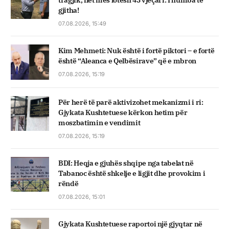
tragjik, flet mes lotësh 43 vjeçari: I humba të
gjitha!
07.08.2026, 15:49
Kim Mehmeti: Nuk është i fortë piktori – e fortë
është “Aleanca e Qelbësirave” që e mbron
07.08.2026, 15:19
Për herë të parë aktivizohet mekanizmi i ri:
Gjykata Kushtetuese kërkon hetim për
moszbatimin e vendimit
07.08.2026, 15:19
BDI: Heqja e gjuhës shqipe nga tabelat në
Tabanoc është shkelje e ligjit dhe provokim i
rëndë
07.08.2026, 15:01
Gjykata Kushtetuese raportoi një gjyqtar në