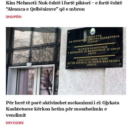
Kim Mehmeti: Nuk është i fortë piktori – e fortë është
“Aleanca e Qelbësirave” që e mbron
SHQIPËRI
Për herë të parë aktivizohet mekanizmi i ri: Gjykata
Kushtetuese kërkon hetim për moszbatimin e
vendimit
KRYESORE