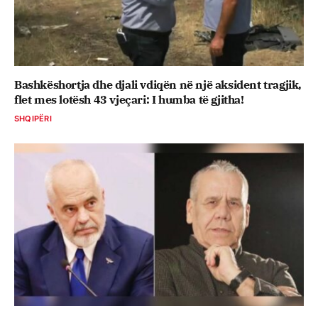
Bashkëshortja dhe djali vdiqën në një aksident tragjik,
flet mes lotësh 43 vjeçari: I humba të gjitha!
SHQIPËRI