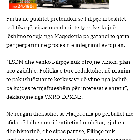
Partia në pushtet pretendon se Filipçe mbështet
politika që, sipas mendimit të tyre, kërkojnë
lëshime të reja nga Maqedonia pa garanci të qarta
për përparim në procesin e integrimit evropian.
“LSDM dhe Venko Filipçe nuk ofrojnë vizion, plan
apo zgjidhje. Politika e tyre reduktohet në pranim
të pakushtëzuar të kërkesave që vijnë nga jashtë,
pa kujdes të mjaftueshëm për interesat e shtetit”,
deklarojnë nga VMRO-DPMNE.
Në reagim theksohet se Maqedonia po përballet me
sfida që lidhen me identitetin kombëtar, gjuhën
dhe historinë, dhe sipas partisë, Filipçe nuk