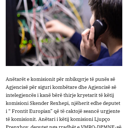
Anëtarët e komisionit për mbikqyrje të punës së
Agjencisë për siguri kombëtare dhe Agjencisë së
intelegjencës i kanë bërë thirje kryetarit të këtij
komisioni Skender Rexhepi, njëherit edhe deputet
i “ Frontit Europian” që të caktojë seancë urgjente
të komisionit. Anëtari i këtij komisioni Ljupço
Prenxhov, deputet nga rradhët e VMRO-DPMNE-së