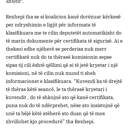
shtetit”.
Rexhepi tha se si koalicion kanë dorëzuar kërkesë
per ndryshimin e ligjit për informata të
klasifikuara me te cilin deputetët automatikisht do
të marin dokumente për certifikata të sigurisë. Ai e
theksoi edhe njëherë se perderisa nuk merr
certifikatë nuk do ta thërasë komisionin sepse
sipas tij cili është qëllimi që ai të jetë kryetar i një
komisioni, në të cilin nuk mund ti sheh
informacionet e klasifikuara. “Kuvendi ka të drejtë
të thëras këtë seancë, le ta thërasë kryetari i
kuvendit , do të shkojnë ato që kanë certifikata,
puna nuk do të ndërprehet, nëse ato insistojnë që
unë ta bëjë këtë atëherë ato duan që të mos
zhvillohet kjo procedurë” tha Rexhepi.