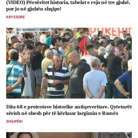
(VIDEO) Përsëritet historia, tabelat e reja në tre gjuhë,
por jo në gjuhën shqipe!
KRYESORE
Dita 68 e protestave historike antiqeveritare. Qytetarët
sërish në shesh për të kërkuar largimin e Ramës
SHQIPËRI