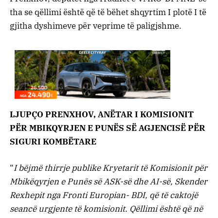
tha se qëllimi është që të bëhet shqyrtim I plotë I të
gjitha dyshimeve për veprime të paligjshme.
LJUPÇO PRENXHOV, ANËTAR I KOMISIONIT
PËR MBIKQYRJEN E PUNËS SË AGJENCISË PËR
SIGURI KOMBËTARE
“
I bëjmë thirrje publike Kryetarit të Komisionit për
Mbikëqyrjen e Punës së ASK-së dhe AI-së, Skender
Rexhepit nga Fronti Europian- BDI, që të caktojë
seancë urgjente të komisionit. Qëllimi është që në