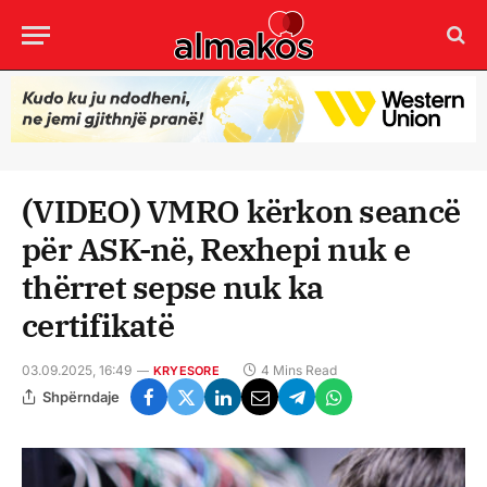
(VIDEO) VMRO kërkon seancë
për ASK-në, Rexhepi nuk e
thërret sepse nuk ka
certifikatë
03.09.2025, 16:49
4 Mins Read
KRYESORE
Shpërndaje