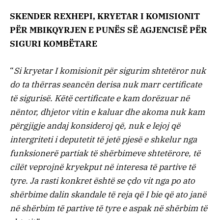
SKENDER REXHEPI, KRYETAR I KOMISIONIT
PËR MBIKQYRJEN E PUNËS SË AGJENCISË PËR
SIGURI KOMBËTARE
“
Si kryetar I komisionit për sigurim shtetëror nuk
do ta thërras seancën derisa nuk marr certificate
të sigurisë. Këtë certificate e kam dorëzuar në
nëntor, dhjetor vitin e kaluar dhe akoma nuk kam
përgjigje andaj konsideroj që, nuk e lejoj që
intergriteti i deputetit të jetë pjesë e shkelur nga
funksionerë partiak të shërbimeve shtetërore, të
cilët veprojnë kryekput në interesa të partive të
tyre. Ja rasti konkret është se çdo vit nga po ato
shërbime dalin skandale të reja që I bie që ato janë
në shërbim të partive të tyre e aspak në shërbim të