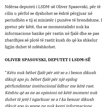
Ndërsa deputeti i LSDM-së Oliver Spasovski, për të
cilin u përfol se dyshohet se është përgjuar në
periudhën e tij si ministër i punëve të brendshme, I
pyetur për këtë, tha se momentalisht nuk ka
informacione bazike për rastin në fjalë dhe se pas
zbardhjes së plotë të rastit kush do që ka shkelur
ligjin duhet të ndëshkohet.
OLIVER SPASOVSKI, DEPUTET I LSDM-SË
“
Këtu nuk bëhet fjalë për atë se a i beson dikush
dikujt apo jo, bëhet fjalë për një epilog
përfundimtar institucional lidhur me këtë rast.
Kështu që as ne as opinioni në këtë moment nuk
duhet të jetë I ngarkuar se a I ka besuar dikush
dikujt apo jo sespe ne nuk kemi informacione