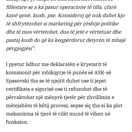
fillestare se a ka pasur operacione të tilla, çfarë
kanë qenë, kush, pse. Konsideroj që nuk duhet kjo
të shfrytëzohet si marketing për çështje politike
dhe të mos vërtetohet, dua të jetë e vërtetuar dhe
pastaj kush do që ka keqpërdorur detyrën të mbajë
përgjegjësi”.
I pyetur lidhur me deklaratën e kryetarit të
komisionit për mbikqyrje të punës së ASK-së
Spasovski tha se të njejtit duhet ose ti jepet
certifikata e sigurisë ose ti refuzohet dhe të
përcaktohet një mënyrë tjetër për zhvillimin e
mëtejshëm të këtij procesi, sepse siç tha ai ka plot
mekanizma të tjerë të cilët mund të vihen në
funksion.