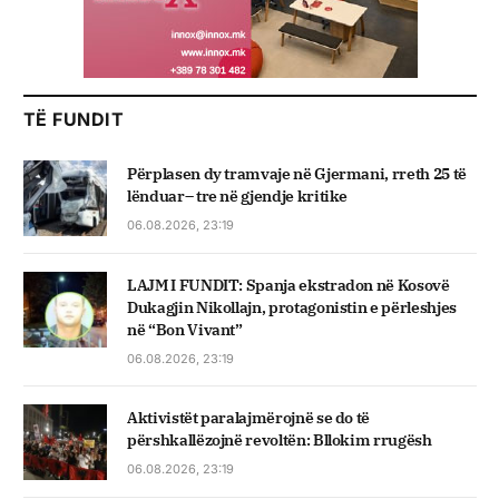
TË FUNDIT
Përplasen dy tramvaje në Gjermani, rreth 25 të
lënduar– tre në gjendje kritike
06.08.2026, 23:19
LAJM I FUNDIT: Spanja ekstradon në Kosovë
Dukagjin Nikollajn, protagonistin e përleshjes
në “Bon Vivant”
06.08.2026, 23:19
Aktivistët paralajmërojnë se do të
përshkallëzojnë revoltën: Bllokim rrugësh
06.08.2026, 23:19