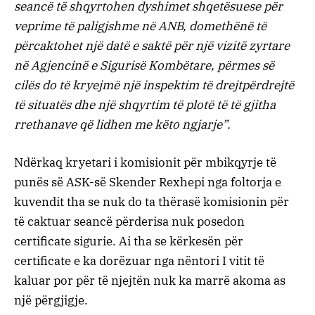
seancë të shqyrtohen dyshimet shqetësuese për
veprime të paligjshme në ANB, domethënë të
përcaktohet një datë e saktë për një vizitë zyrtare
në Agjencinë e Sigurisë Kombëtare, përmes së
cilës do të kryejmë një inspektim të drejtpërdrejtë
të situatës dhe një shqyrtim të plotë të të gjitha
rrethanave që lidhen me këto ngjarje”.
Ndërkaq kryetari i komisionit për mbikqyrje të
punës së ASK-së Skender Rexhepi nga foltorja e
kuvendit tha se nuk do ta thërasë komisionin për
të caktuar seancë përderisa nuk posedon
certificate sigurie. Ai tha se kërkesën për
certificate e ka dorëzuar nga nëntori I vitit të
kaluar por për të njejtën nuk ka marrë akoma as
një përgjigje.