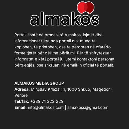
Portali është në pronësi të Almakos, lajmet dhe
informacionet tjera nga portali nuk mund të
kopjohen, të printohen, ose të përdoren në çfarëdo
forme tjetër për qëllime përfitimi. Për të shfrytëzuar
informatat e këtij portali ju lutemi kontaktoni personat
përgjegjës, ose shkruani në email-in oficial të portalit.
ALMAKOS MEDIA GROUP
Adresa:
Miroslav Krleza 14, 1000 Shkup, Maqedoni
Veriore
Tel/fax:
+389 71 322 229
Email:
info@almakos.com
|
almakoss@gmail.com