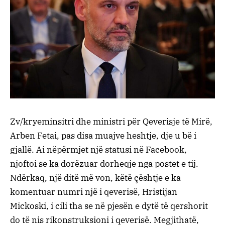
Zv/kryeminsitri dhe ministri për Qeverisje të Mirë,
Arben Fetai, pas disa muajve heshtje, dje u bë i
gjallë. Ai nëpërmjet një statusi në Facebook,
njoftoi se ka dorëzuar dorheqje nga postet e tij.
Ndërkaq, një ditë më von, këtë çështje e ka
komentuar numri një i qeverisë, Hristijan
Mickoski, i cili tha se në pjesën e dytë të qershorit
do të nis rikonstruksioni i qeverisë. Megjithatë,