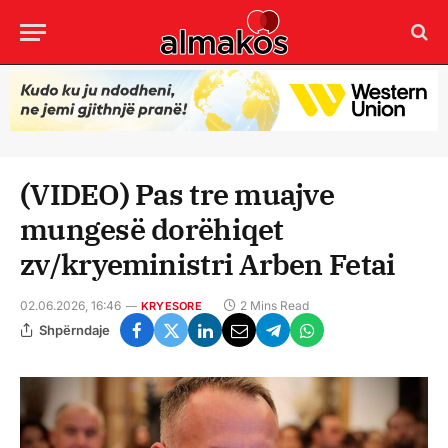
(VIDEO) Pas tre muajve
mungesë dorëhiqet
zv/kryeministri Arben Fetai
02.06.2026, 16:46
2 Mins Read
KRYESORE
Shpërndaje