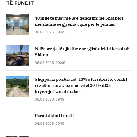
TË FUNDIT
40 mijë të huaj me leje qëndrimi në Shqipëri,
më shumë se gjysma vijnë për të punuar
06.08.2026, 09:49
Ndërprerje të ujit dhe energjisë elektrike sot në
Shkup
06.08.2026, 09:49
Shqipëria po zbrazet. 13% e territorit të vendit
rezulton i braktisur në vitet 2011-2023,
kryesojnë zonat malore
06.08.2026, 09:19
Parashikimi i motit
06.08.2026, 09:19