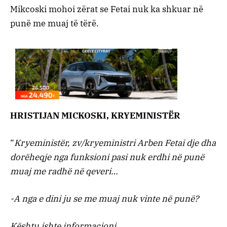
Mikcoski mohoi zërat se Fetai nuk ka shkuar në
punë me muaj të tërë.
HRISTIJAN MICKOSKI, KRYEMINISTËR
“
Kryeministër, zv/kryeministri Arben Fetai dje dha
dorëheqje nga funksioni pasi nuk erdhi në punë
muaj me radhë në qeveri…
-A nga e dini ju se me muaj nuk vinte në punë?
Kështu ishte informacioni…