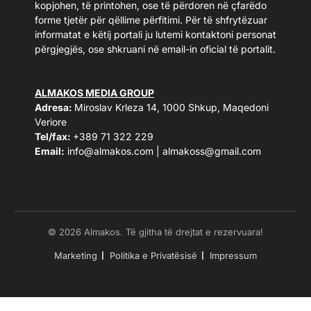
kopjohen, të printohen, ose të përdoren në çfarëdo
forme tjetër për qëllime përfitimi. Për të shfrytëzuar
informatat e këtij portali ju lutemi kontaktoni personat
përgjegjës, ose shkruani në email-in oficial të portalit.
ALMAKOS MEDIA GROUP
Adresa:
Miroslav Krleza 14, 1000 Shkup, Maqedoni
Veriore
Tel/fax:
+389 71 322 229
Email:
info@almakos.com
|
almakoss@gmail.com
© 2026 Almakos. Të gjitha të drejtat e rezervuara!
Marketing
Politika e Privatësisë
Impressum