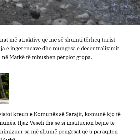
nat më atraktive që më së shumti tërheq turist
erja e ingerencave dhe mungesa e decentralizimit
eri në Matkë të mbushen përplot gropa.
rvistoi kreun e Komunës së Sarajit, komunë kjo të
unës, Iljaz Veseli tha se si institucion bëjnë të
 minimizuar sa më shumë pengesat që u paraqiten