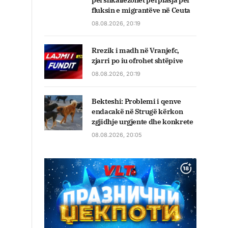
përshkallëzohet përplasja për
fluksin e migrantëve në Ceuta
08.08.2026, 20:19
Rrezik i madh në Vranjefc,
zjarri po iu ofrohet shtëpive
08.08.2026, 20:19
Bekteshi: Problemi i qenve
endacakë në Strugë kërkon
zgjidhje urgjente dhe konkrete
08.08.2026, 20:05