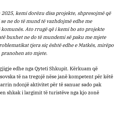
n 2025, kemi dorëzu disa projekte, shpresojmë që
j se ne do të mund të vazhdojmë edhe me
të komunës. Ato rrugë që i kemi bo ato projekte
 atë buxhet ne do të mundemi së paku me mjete
oblematikat tjera siç është edhe e Matkës, mirëpo
a pranohen ato mjete.
rgjigje edhe nga Qyteti Shkupit. Kërkuam që
Arsovska të na tregojë nëse janë kompetent për këtë
rrin ndonjë aktivitet për të sanuar sado pak
 shkak i largimit të turistëve nga kjo zonë