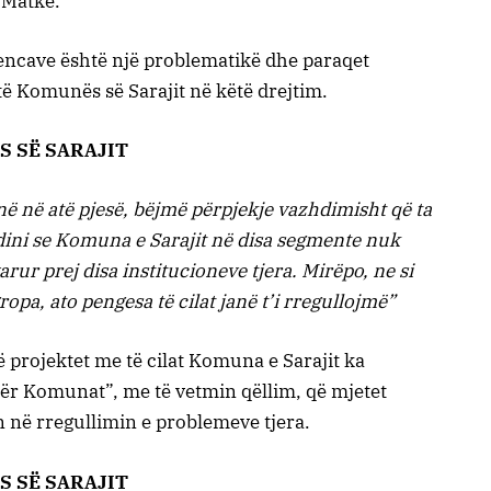
 Matkë.
rencave është një problematikë dhe paraqet
ë Komunës së Sarajit në këtë drejtim.
S SË SARAJIT
janë në atë pjesë, bëjmë përpjekje vazhdimisht që ta
 dini se Komuna e Sarajit në disa segmente nuk
ur prej disa institucioneve tjera. Mirëpo, ne si
a, ato pengesa të cilat janë t’i rregullojmë”
ë projektet me të cilat Komuna e Sarajit ka
 për Komunat”, me të vetmin qëllim, që mjetet
në rregullimin e problemeve tjera.
S SË SARAJIT