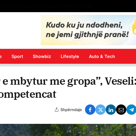
paska humbur kaq shumë peshë kohëve të fundit
e
Sport
Showbiz
Lifestyle
Auto & Tech
e mbytur me gropa”, Veseli
kompetencat
Shpërndaje