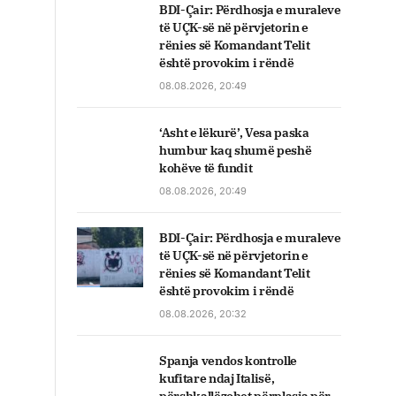
BDI-Çair: Përdhosja e muraleve
të UÇK-së në përvjetorin e
rënies së Komandant Telit
është provokim i rëndë
08.08.2026, 20:49
‘Asht e lëkurë’, Vesa paska
humbur kaq shumë peshë
kohëve të fundit
08.08.2026, 20:49
BDI-Çair: Përdhosja e muraleve
të UÇK-së në përvjetorin e
rënies së Komandant Telit
është provokim i rëndë
08.08.2026, 20:32
Spanja vendos kontrolle
kufitare ndaj Italisë,