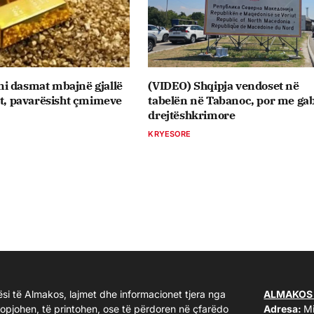
i dasmat mbajnë gjallë
(VIDEO) Shqipja vendoset në
it, pavarësisht çmimeve
tabelën në Tabanoc, por me ga
drejtëshkrimore
KRYESORE
ësi të Almakos, lajmet dhe informacionet tjera nga
ALMAKOS
kopjohen, të printohen, ose të përdoren në çfarëdo
Adresa:
Mi