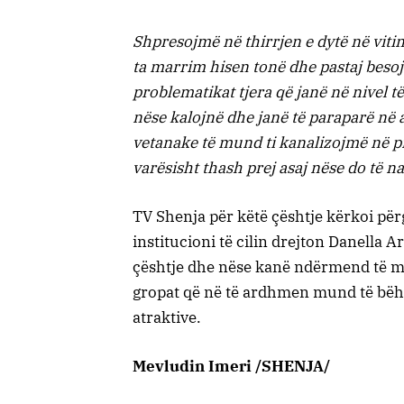
Shpresojmë në thirrjen e dytë në viti
ta marrim hisen tonë dhe pastaj beso
problematikat tjera që janë në nivel 
nëse kalojnë dhe janë të paraparë në
vetanake të mund ti kanalizojmë në pr
varësisht thash prej asaj nëse do të n
TV Shenja për këtë çështje kërkoi pë
institucioni të cilin drejton Danella 
çështje dhe nëse kanë ndërmend të ma
gropat që në të ardhmen mund të bëhen
atraktive.
Mevludin Imeri /SHENJA/