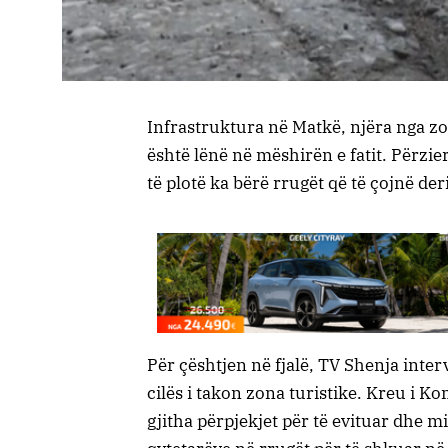
Infrastruktura në Matkë, njëra nga zo
është lënë në mëshirën e fatit. Përzi
të plotë ka bërë rrugët që të çojnë d
Për çështjen në fjalë, TV Shenja inte
cilës i takon zona turistike. Kreu i Kom
gjitha përpjekjet për të evituar dhe