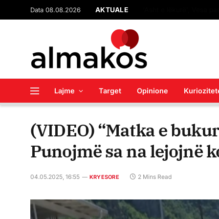
Data 08.08.2026
AKTUALE
‘Asht e lëkurë’, Vesa 
Lajme
Target
Opinione
Kuriozitet
(VIDEO) “Matka e bukur 
Punojmë sa na lejojnë 
04.05.2025, 16:55
2 Mins Read
KRYESORE