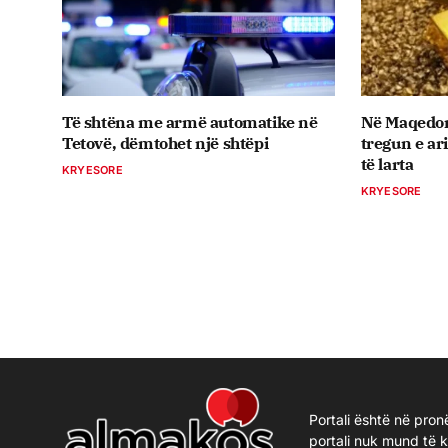
Të shtëna me armë automatike në
Në Maqedon
Tetovë, dëmtohet një shtëpi
tregun e ar
të larta
KRYESORE
KRYESORE
Portali është në pron
portali nuk mund të 