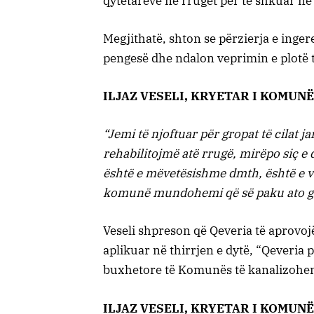
qytetarëve në rrugët për të shkuar në
Megjithatë, shton se përzierja e inge
pengesë dhe ndalon veprimin e plotë t
ILJAZ VESELI, KRYETAR I KOMUNË
“Jemi të njoftuar për gropat të cilat 
rehabilitojmë atë rrugë, mirëpo siç e
është e mëvetësishme dmth, është e var
komunë mundohemi që së paku ato grop
Veseli shpreson që Qeveria të aprovoj
aplikuar në thirrjen e dytë, “Qeveria
buxhetore të Komunës të kanalizohen 
ILJAZ VESELI, KRYETAR I KOMUNË