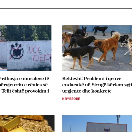
ërdhosja e muraleve të
Bekteshi: Problemi i qenve
ërvjetorin e rënies së
endacakë në Strugë kërkon zgj
elit është provokim i
urgjente dhe konkrete
KRYESORE