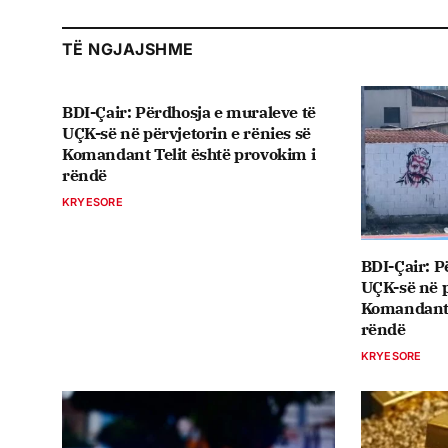
TË NGJAJSHME
BDI-Çair: Përdhosja e muraleve të
UÇK-së në përvjetorin e rënies së
Komandant Telit është provokim i
rëndë
KRYESORE
BDI-Çair: P
UÇK-së në p
Komandant T
rëndë
KRYESORE