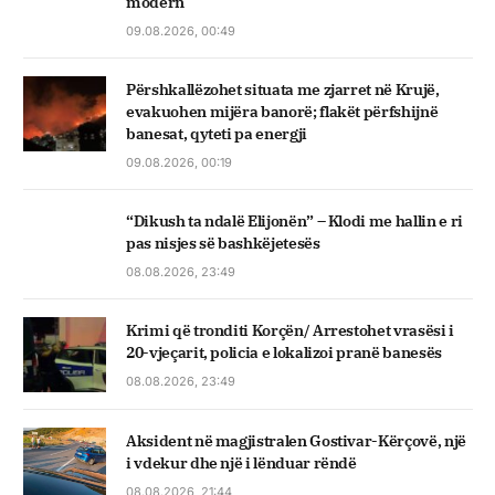
modern
09.08.2026, 00:49
Përshkallëzohet situata me zjarret në Krujë,
evakuohen mijëra banorë; flakët përfshijnë
banesat, qyteti pa energji
09.08.2026, 00:19
“Dikush ta ndalë Elijonën” – Klodi me hallin e ri
pas nisjes së bashkëjetesës
08.08.2026, 23:49
Krimi që tronditi Korçën/ Arrestohet vrasësi i
20-vjeçarit, policia e lokalizoi pranë banesës
08.08.2026, 23:49
Aksident në magjistralen Gostivar-Kërçovë, një
i vdekur dhe një i lënduar rëndë
08.08.2026, 21:44