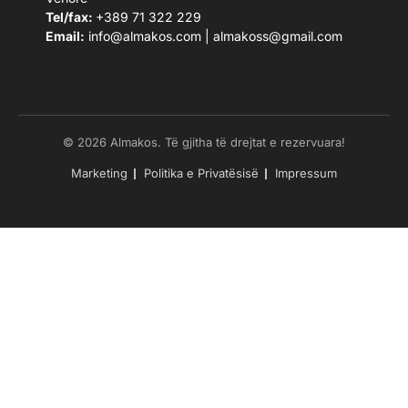
Tel/fax:
+389 71 322 229
Email:
info@almakos.com
|
almakoss@gmail.com
© 2026 Almakos. Të gjitha të drejtat e rezervuara!
Marketing
Politika e Privatësisë
Impressum