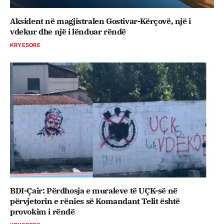
Aksident në magjistralen Gostivar-Kërçovë, një i
vdekur dhe një i lënduar rëndë
KRYESORE
BDI-Çair: Përdhosja e muraleve të UÇK-së në
përvjetorin e rënies së Komandant Telit është
provokim i rëndë