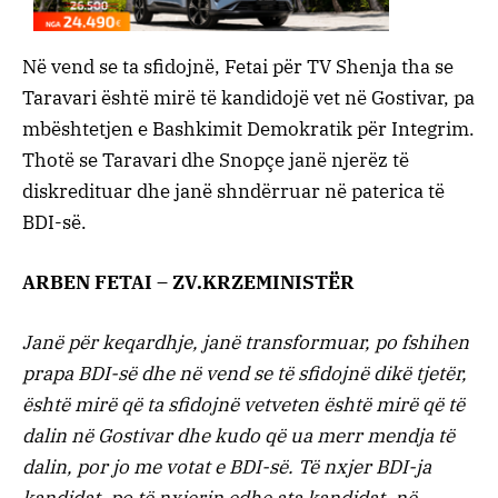
Në vend se ta sfidojnë, Fetai për TV Shenja tha se
Taravari është mirë të kandidojë vet në Gostivar, pa
mbështetjen e Bashkimit Demokratik për Integrim.
Thotë se Taravari dhe Snopçe janë njerëz të
diskredituar dhe janë shndërruar në paterica të
BDI-së.
ARBEN FETAI – ZV.KRZEMINISTËR
Janë për keqardhje, janë transformuar, po fshihen
prapa BDI-së dhe në vend se të sfidojnë dikë tjetër,
është mirë që ta sfidojnë vetveten është mirë që të
dalin në Gostivar dhe kudo që ua merr mendja të
dalin, por jo me votat e BDI-së. Të nxjer BDI-ja