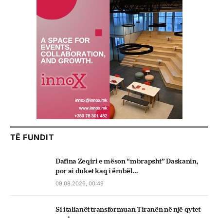
TË FUNDIT
Dafina Zeqiri e mëson “mbrapsht” Daskanin,
por ai duket kaq i ëmbël…
09.08.2026, 00:49
Si italianët transformuan Tiranën në një qytet