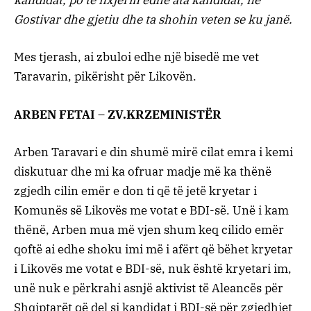
kandidat, po të nxjerin edhe ata kandidat, në
Gostivar dhe gjetiu dhe ta shohin veten se ku janë.
Mes tjerash, ai zbuloi edhe një bisedë me vet
Taravarin, pikërisht për Likovën.
ARBEN FETAI – ZV.KRZEMINISTËR
Arben Taravari e din shumë mirë cilat emra i kemi
diskutuar dhe mi ka ofruar madje më ka thënë
zgjedh cilin emër e don ti që të jetë kryetar i
Komunës së Likovës me votat e BDI-së. Unë i kam
thënë, Arben mua më vjen shum keq cilido emër
qoftë ai edhe shoku imi më i afërt që bëhet kryetar
i Likovës me votat e BDI-së, nuk është kryetari im,
unë nuk e përkrahi asnjë aktivist të Aleancës për
Shqiptarët që del si kandidat i BDI-së për zgjedhjet