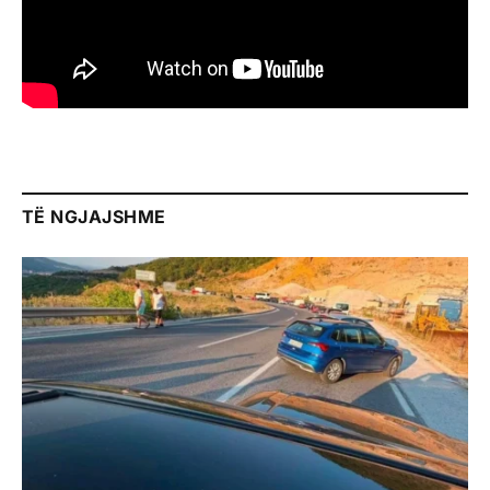
TË NGJAJSHME