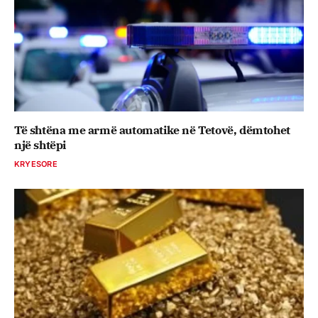
Të shtëna me armë automatike në Tetovë, dëmtohet
një shtëpi
KRYESORE