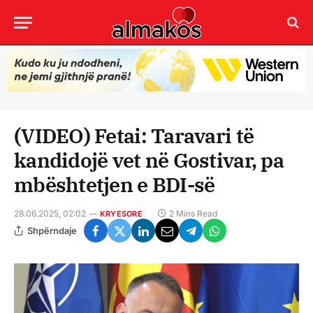
(VIDEO) Fetai: Taravari të
kandidojë vet në Gostivar, pa
mbështetjen e BDI-së
28.06.2025, 02:02
2 Mins Read
KRYESORE
Shpërndaje