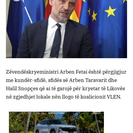
Zëvendëskryeministri Arben Fetai është përgjigjur
me kundër-sfidë, sfidës së Arben Taravarit dhe
Halil Snopçes që ai të garojë për kryetar të Likovës
në zgjedhjet lokale nën llogo të koalicionit VLEN.