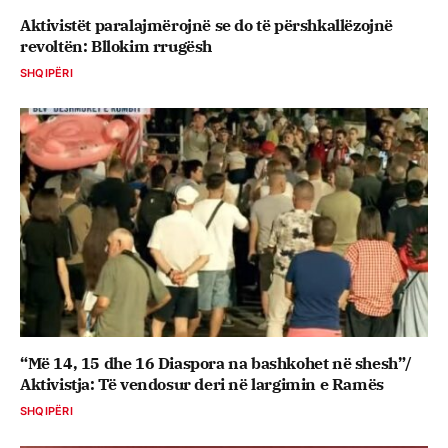
Aktivistët paralajmërojnë se do të përshkallëzojnë
revoltën: Bllokim rrugësh
SHQIPËRI
“Më 14, 15 dhe 16 Diaspora na bashkohet në shesh”/
Aktivistja: Të vendosur deri në largimin e Ramës
SHQIPËRI