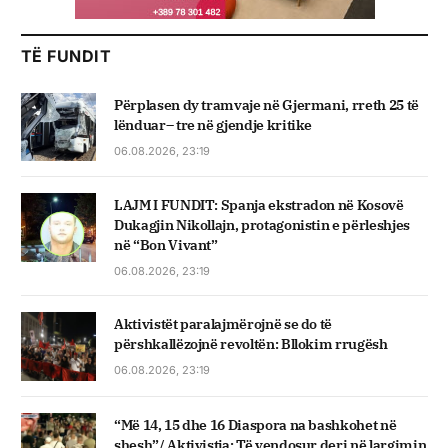
TË FUNDIT
Përplasen dy tramvaje në Gjermani, rreth 25 të
lënduar– tre në gjendje kritike
06.08.2026, 23:19
LAJM I FUNDIT: Spanja ekstradon në Kosovë
Dukagjin Nikollajn, protagonistin e përleshjes
në “Bon Vivant”
06.08.2026, 23:19
Aktivistët paralajmërojnë se do të
përshkallëzojnë revoltën: Bllokim rrugësh
06.08.2026, 23:19
“Më 14, 15 dhe 16 Diaspora na bashkohet në
shesh”/ Aktivistja: Të vendosur deri në largimin