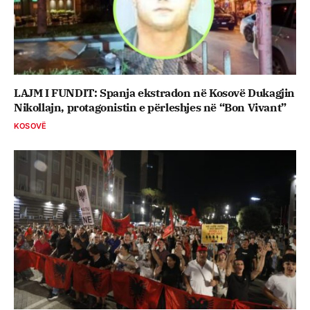
LAJM I FUNDIT: Spanja ekstradon në Kosovë Dukagjin
Nikollajn, protagonistin e përleshjes në “Bon Vivant”
KOSOVË