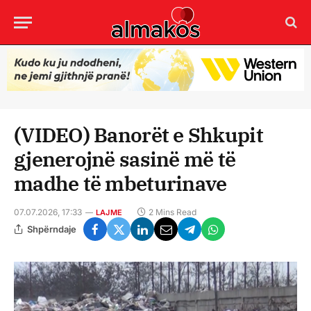
(VIDEO) Banorët e Shkupit
gjenerojnë sasinë më të
madhe të mbeturinave
07.07.2026, 17:33
2 Mins Read
LAJME
Shpërndaje