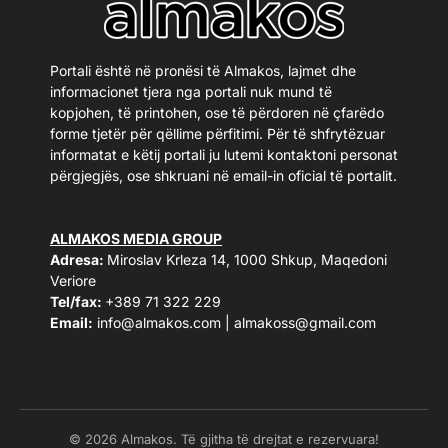
Portali është në pronësi të Almakos, lajmet dhe
informacionet tjera nga portali nuk mund të
kopjohen, të printohen, ose të përdoren në çfarëdo
forme tjetër për qëllime përfitimi. Për të shfrytëzuar
informatat e këtij portali ju lutemi kontaktoni personat
përgjegjës, ose shkruani në email-in oficial të portalit.
ALMAKOS MEDIA GROUP
Adresa:
Miroslav Krleza 14, 1000 Shkup, Maqedoni
Veriore
Tel/fax:
+389 71 322 229
Email:
info@almakos.com
|
almakoss@gmail.com
© 2026 Almakos. Të gjitha të drejtat e rezervuara!