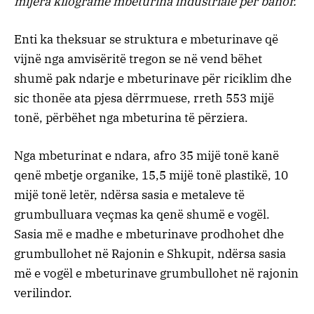
mijëra kilogramë mbeturina industriale për banor.
Enti ka theksuar se struktura e mbeturinave që
vijnë nga amvisëritë tregon se në vend bëhet
shumë pak ndarje e mbeturinave për riciklim dhe
sic thonëe ata pjesa dërrmuese, rreth 553 mijë
tonë, përbëhet nga mbeturina të përziera.
Nga mbeturinat e ndara, afro 35 mijë tonë kanë
qenë mbetje organike, 15,5 mijë tonë plastikë, 10
mijë tonë letër, ndërsa sasia e metaleve të
grumbulluara veçmas ka qenë shumë e vogël.
Sasia më e madhe e mbeturinave prodhohet dhe
grumbullohet në Rajonin e Shkupit, ndërsa sasia
më e vogël e mbeturinave grumbullohet në rajonin
verilindor.