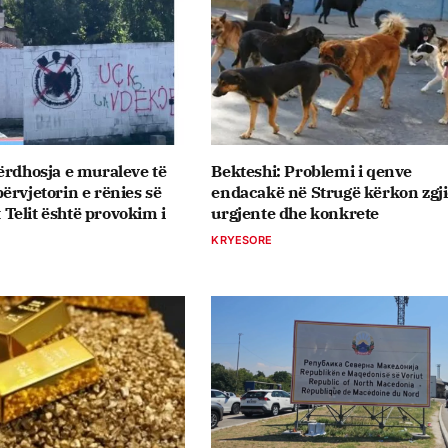
ërdhosja e muraleve të
Bekteshi: Problemi i qenve
ërvjetorin e rënies së
endacakë në Strugë kërkon zgj
elit është provokim i
urgjente dhe konkrete
KRYESORE