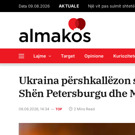
Data 09.08.2026
AKTUALE
Lajme
Target
Opinione
Kuriozitet
Ukraina përshkallëzon 
Shën Petersburgu dhe 
06.06.2026, 14:34
2 Mins Read
TOP