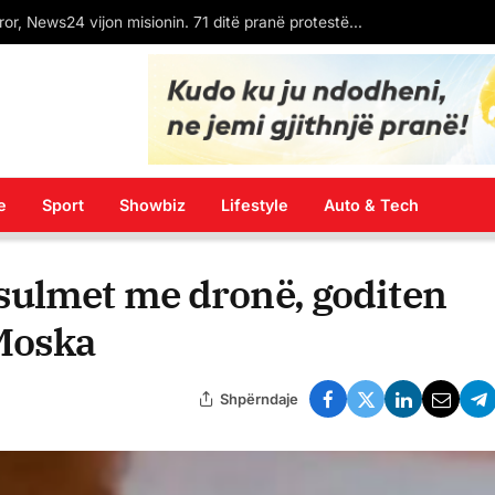
Qytetarët nuk dorëzohen – Sot dita e 71 e revoltës për dorëheqjen e Ramës dhe largimin e klasës politike
e
Sport
Showbiz
Lifestyle
Auto & Tech
sulmet me dronë, goditen
Moska
Shpërndaje