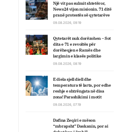
Një vit pas sulmit shtetëror,
News24 vijon misionin. 71 ditë
pranë protestës së qytetarëve
09.08.2026, 09:19
Qytetarët nuk dorëzohen – Sot
dita e 71 e revoltës për
dorëheqjen e Ramës dhe
largimin e klasës politike
09.08.2026, 08:19
E diela sjell diell dhe
temperatura të larta, por edhe
reshje e shtrëngata në disa
zona! Parashikimi i motit
09.08.2026, 07:19
Dafina Zeqiri e mëson
“mbrapsht” Daskanin, por ai