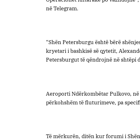
në Telegram.
“Shën Petersburgu është bërë shënjest
kryetari i bashkisë së qytetit, Alexan
Petersburgut të qëndrojnë në shtëpi dh
Aeroporti Ndërkombëtar Pulkovo, në pj
përkohshëm të fluturimeve, pa specif
Të mërkurën, ditën kur forumi i Shën 