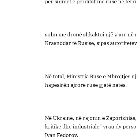
për sulmet e përditshme ruse në terri
sulm me dronë shkaktoi një zjarr në 
Krasnodar të Rusisë, sipas autoritetev
Në total, Ministria Ruse e Mbrojtjes n
hapësirën ajrore ruse gjatë natës.
Në Ukrainë, në rajonin e Zaporizhias
kritike dhe industriale” vrau dy perso
Ivan Fedorov.