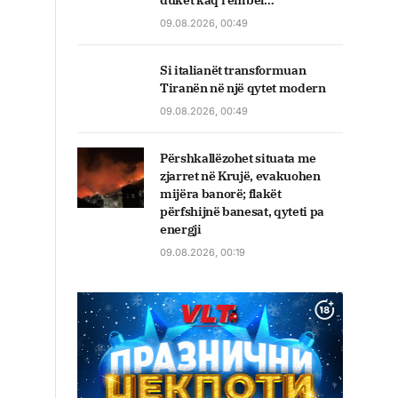
duket kaq i ëmbël…
09.08.2026, 00:49
Si italianët transformuan
Tiranën në një qytet modern
09.08.2026, 00:49
Përshkallëzohet situata me
zjarret në Krujë, evakuohen
mijëra banorë; flakët
përfshijnë banesat, qyteti pa
energji
09.08.2026, 00:19