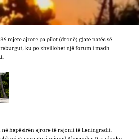
6 mjete ajrore pa pilot (dronë) gjatë natës së
rsburgut, ku po zhvillohet një forum i madh
t.
në hapësirën ajrore të rajonit të Leningradit.
, shkroi guvernatori rajonal Alexander Drozdenko