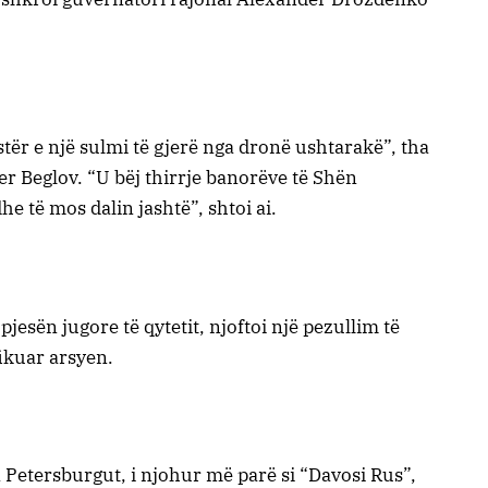
ër e një sulmi të gjerë nga dronë ushtarakë”, tha
der Beglov. “U bëj thirrje banorëve të Shën
e të mos dalin jashtë”, shtoi ai.
esën jugore të qytetit, njoftoi një pezullim të
ikuar arsyen.
Petersburgut, i njohur më parë si “Davosi Rus”,