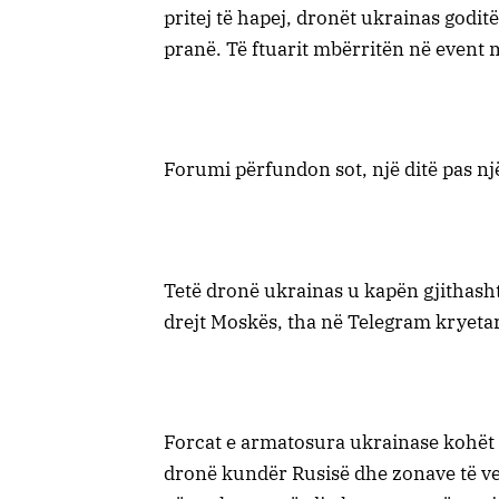
pritej të hapej, dronët ukrainas godit
pranë. Të ftuarit mbërritën në event 
Forumi përfundon sot, një ditë pas një
Tetë dronë ukrainas u kapën gjithash
drejt Moskës, tha në Telegram kryetari
Forcat e armatosura ukrainase kohët 
dronë kundër Rusisë dhe zonave të ve