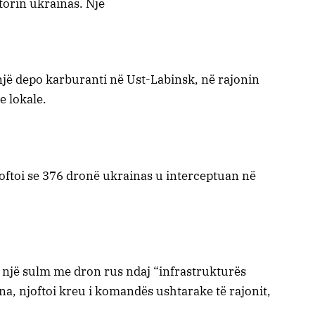
torin ukrainas. Një
një depo karburanti në Ust-Labinsk, në rajonin
e lokale.
joftoi se 376 dronë ukrainas u interceptuan në
, një sulm me dron rus ndaj “infrastrukturës
na, njoftoi kreu i komandës ushtarake të rajonit,