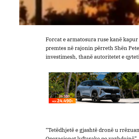
Forcat e armatosura ruse kanë kapur 8
premtes në rajonin përreth Shën Pete
investimesh, thanë autoritetet e qyteti
“Tetëdhjetë e gjashtë dronë u rrëzuan 
Operacionet luftarake po vazhdojnë”