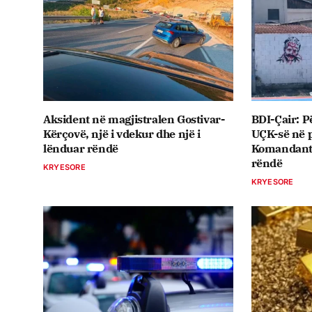
Aksident në magjistralen Gostivar-
BDI-Çair: P
Kërçovë, një i vdekur dhe një i
UÇK-së në p
lënduar rëndë
Komandant T
rëndë
KRYESORE
KRYESORE