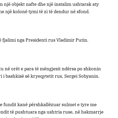
ën një objekt nafte dhe një instalim ushtarak aty
me një kolonë tymi të zi të dendur në sfond.
 fjalimi nga Presidenti rus Vladimir Putin.
tu në orët e para të mëngjesit ndërsa po shkonin
 i bashkisë së kryeqytetit rus, Sergei Sobyanin.
e fundit kanë përshkallëzuar sulmet e tyre me
ndit të pushtuara nga ushtria ruse, në hakmarrje