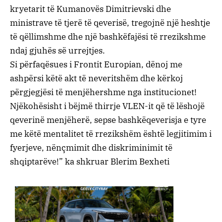
kryetarit të Kumanovës Dimitrievski dhe
ministrave të tjerë të qeverisë, tregojnë një heshtje
të qëllimshme dhe një bashkëfajësi të rrezikshme
ndaj gjuhës së urrejtjes.
Si përfaqësues i Frontit Europian, dënoj me
ashpërsi këtë akt të neveritshëm dhe kërkoj
përgjegjësi të menjëhershme nga institucionet!
Njëkohësisht i bëjmë thirrje VLEN-it që të lëshojë
qeverinë menjëherë, sepse bashkëqeverisja e tyre
me këtë mentalitet të rrezikshëm është legjitimim i
fyerjeve, nënçmimit dhe diskriminimit të
shqiptarëve!” ka shkruar Blerim Bexheti