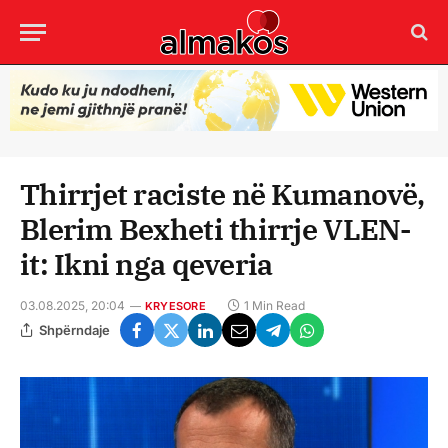
Thirrjet raciste në Kumanovë,
Blerim Bexheti thirrje VLEN-
it: Ikni nga qeveria
03.08.2025, 20:04
1 Min Read
KRYESORE
Shpërndaje