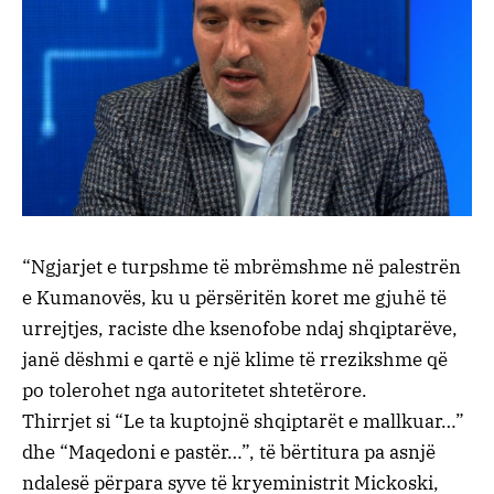
“Ngjarjet e turpshme të mbrëmshme në palestrën
e Kumanovës, ku u përsëritën koret me gjuhë të
urrejtjes, raciste dhe ksenofobe ndaj shqiptarëve,
janë dëshmi e qartë e një klime të rrezikshme që
po tolerohet nga autoritetet shtetërore.
Thirrjet si “Le ta kuptojnë shqiptarët e mallkuar…”
dhe “Maqedoni e pastër…”, të bërtitura pa asnjë
ndalesë përpara syve të kryeministrit Mickoski,