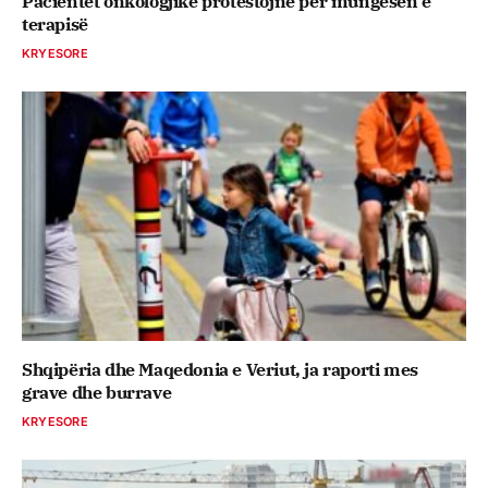
Pacientët onkologjikë protestojnë për mungesën e
terapisë
KRYESORE
Shqipëria dhe Maqedonia e Veriut, ja raporti mes
grave dhe burrave
KRYESORE