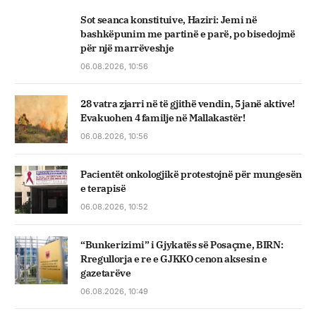
Sot seanca konstituive, ​Haziri: Jemi në
bashkëpunim me partinë e parë, po bisedojmë
për një marrëveshje
06.08.2026, 10:56
28 vatra zjarri në të gjithë vendin, 5 janë aktive!
Evakuohen 4 familje në Mallakastër!
06.08.2026, 10:56
Pacientët onkologjikë protestojnë për mungesën
e terapisë
06.08.2026, 10:52
“Bunkerizimi” i Gjykatës së Posaçme, BIRN:
Rregullorja e re e GJKKO cenon aksesin e
gazetarëve
06.08.2026, 10:49