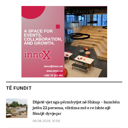
TË FUNDIT
Dhjetë vjet nga përmbytjet në Shkup – humbën
jetën 22 persona, viktima më e re ishte një
fëmijë dyvjeçar
06.08.2026, 10:58