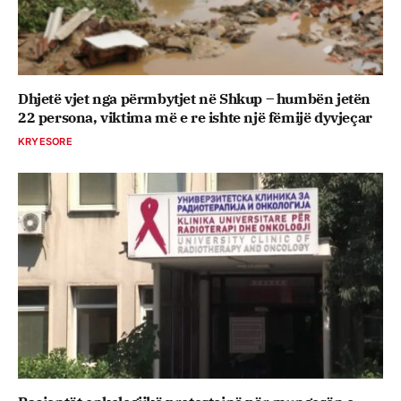
Dhjetë vjet nga përmbytjet në Shkup – humbën jetën
22 persona, viktima më e re ishte një fëmijë dyvjeçar
KRYESORE