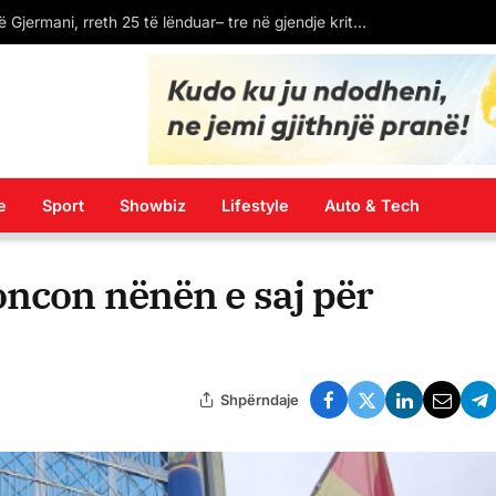
LAJM I FUNDIT: Spanja ekstradon në Kosovë Dukagjin Nikollajn, protagonistin e përleshjes në “Bon Vivant”
e
Sport
Showbiz
Lifestyle
Auto & Tech
oncon nënën e saj për
Shpërndaje