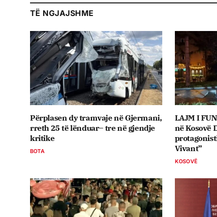
TË NGJAJSHME
Përplasen dy tramvaje në Gjermani,
LAJM I FUN
rreth 25 të lënduar– tre në gjendje
në Kosovë D
kritike
protagonist
Vivant”
BOTA
KOSOVË