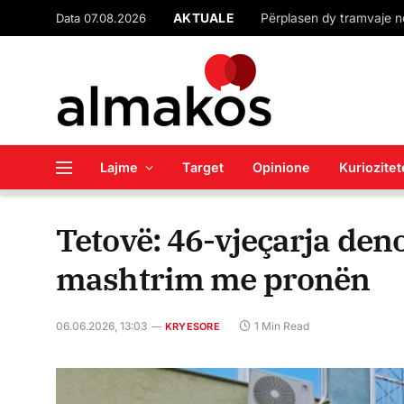
Data 07.08.2026
AKTUALE
Lajme
Target
Opinione
Kuriozitet
Tetovë: 46-vjeçarja den
mashtrim me pronën
06.06.2026, 13:03
1 Min Read
KRYESORE