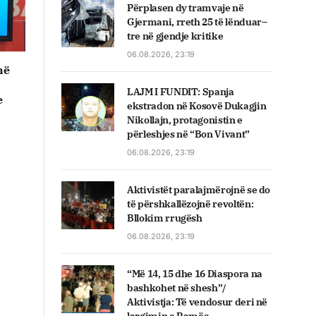
Përplasen dy tramvaje në
Gjermani, rreth 25 të lënduar–
tre në gjendje kritike
06.08.2026, 23:19
në
LAJM I FUNDIT: Spanja
e
ekstradon në Kosovë Dukagjin
Nikollajn, protagonistin e
përleshjes në “Bon Vivant”
06.08.2026, 23:19
Aktivistët paralajmërojnë se do
të përshkallëzojnë revoltën:
Bllokim rrugësh
06.08.2026, 23:19
“Më 14, 15 dhe 16 Diaspora na
bashkohet në shesh”/
Aktivistja: Të vendosur deri në