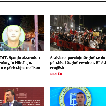
DIT: Spanja ekstradon
Aktivistët paralajmërojnë se do 
ukagjin Nikollajn,
përshkallëzojnë revoltën: Bllok
in e përleshjes në “Bon
rrugësh
SHQIPËRI