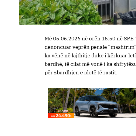
​Më 05.06.2026 në orën 15:50 në SPB 
denoncuar veprën penale “mashtrim” t
ka vënë në lajthitje duke i kërkuar le
bardhë, të cilat më vonë i ka shfryt
për zbardhjen e plotë të rastit.