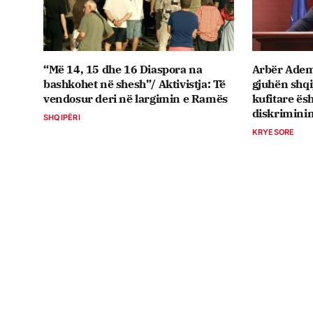
“Më 14, 15 dhe 16 Diaspora na
Arbër Ademi
bashkohet në shesh”/ Aktivistja: Të
gjuhën shq
vendosur deri në largimin e Ramës
kufitare ësh
diskriminim
SHQIPËRI
KRYESORE