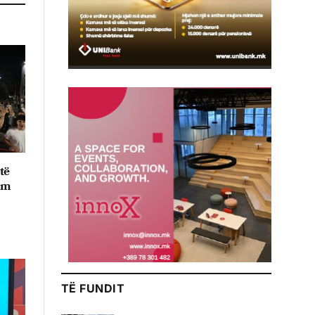
të
im
TË FUNDIT