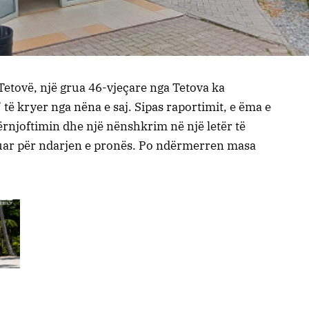
Tetovë, një grua 46-vjeçare nga Tetova ka
ë kryer nga nëna e saj. Sipas raportimit, e ëma e
tërnjoftimin dhe një nënshkrim në një letër të
ëzuar për ndarjen e pronës. Po ndërmerren masa