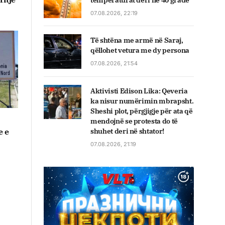
temperaturat deri në 40 gradë
07.08.2026, 22:19
Të shtëna me armë në Saraj,
qëllohet vetura me dy persona
07.08.2026, 21:54
Aktivisti Edison Lika: Qeveria
ka nisur numërimin mbrapsht.
Sheshi plot, përgjigje për ata që
mendojnë se protesta do të
e e
shuhet deri në shtator!
07.08.2026, 21:19