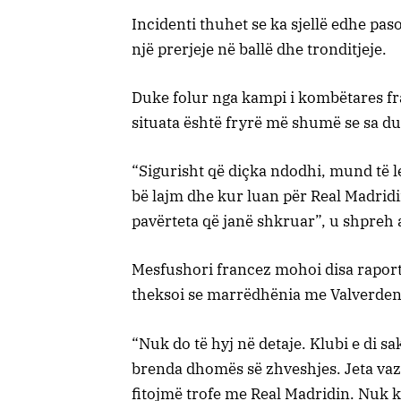
Incidenti thuhet se ka sjellë edhe pasoj
një prerjeje në ballë dhe tronditjeje.
Duke folur nga kampi i kombëtares fr
situata është fryrë më shumë se sa d
“Sigurisht që diçka ndodhi, mund të l
bë lajm dhe kur luan për Real Madrid
pavërteta që janë shkruar”, u shpreh a
Mesfushori francez mohoi disa raporti
theksoi se marrëdhënia me Valverden
“Nuk do të hyj në detaje. Klubi e di 
brenda dhomës së zhveshjes. Jeta vazh
fitojmë trofe me Real Madridin. Nuk 