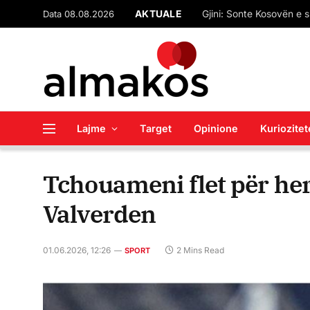
Data 08.08.2026
AKTUALE
“Çfarë pret SPAK-u”? M
Lajme
Target
Opinione
Kuriozitet
Tchouameni flet për her
Valverden
01.06.2026, 12:26
2 Mins Read
SPORT