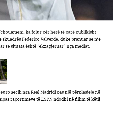
Tchouameni, ka folur për herë të parë publikisht
 e skuadrës Federico Valverde, duke pranuar se një
r se situata është “ekzagjeruar” nga mediat.
euro secili nga Real Madridi pas një përplasjeje në
 sipas raportimeve të ESPN ndodhi në fillim të këtij