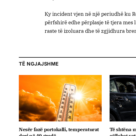
Ky incident vjen në një periudhë ku R
përfshirë edhe përplasje të tjera mes lo
raste të izoluara dhe të zgjidhura bre
TË NGJAJSHME
Nesër fazë portokalli, temperaturat
Të shtëna m
deri në 40 gradë
qëllohet ve