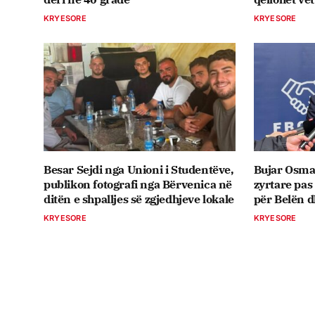
KRYESORE
KRYESORE
Besar Sejdi nga Unioni i Studentëve,
Bujar Osma
publikon fotografi nga Bërvenica në
zyrtare pas
ditën e shpalljes së zgjedhjeve lokale
për Belën 
KRYESORE
KRYESORE