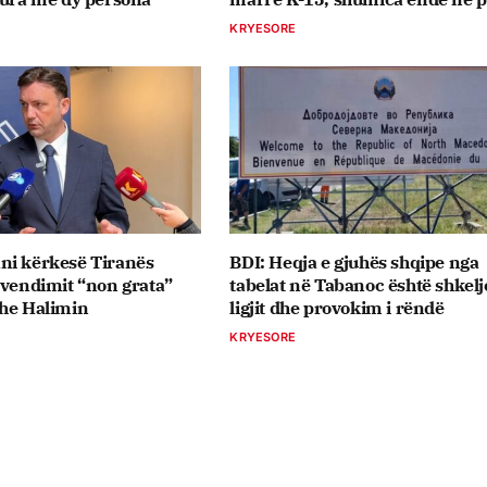
KRYESORE
ni kërkesë Tiranës
BDI: Heqja e gjuhës shqipe nga
 vendimit “non grata”
tabelat në Tabanoc është shkelj
dhe Halimin
ligjit dhe provokim i rëndë
KRYESORE