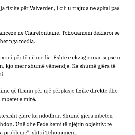
a fizike për Valverden, i cili u trajtua në spital pas
anceze në Clairefontaine, Tchouameni deklaroi se
uhet nga media.
exoni për të në media. Është e ekzagjeruar sepse u
in, kjo merr shumë vëmendje. Ka shumë gjëra të
i.
me që flisnin për një përplasje fizike direkte dhe
 mbetet e mirë.
saktësisht çfarë ka ndodhur. Shumë gjëra mbeten
don. Unë dhe Fede kemi të njëjtin objektiv: të
ka probleme”, shtoi Tchouameni.