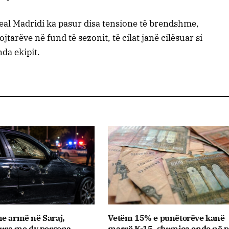
eal Madridi ka pasur disa tensione të brendshme,
jtarëve në fund të sezonit, të cilat janë cilësuar si
nda ekipit.
e armë në Saraj,
Vetëm 15% e punëtorëve kanë
tura me dy persona
marrë K-15, shumica ende në pr