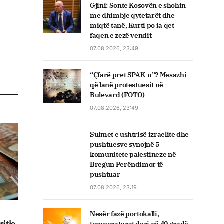
Gjini: Sonte Kosovën e shohin
me dhimbje qytetarët dhe
miqtë tanë, Kurti po ia qet
faqen e zezë vendit
07.08.2026, 23:49
“Çfarë pret SPAK-u”? Mesazhi
që lanë protestuesit në
Bulevard (FOTO)
07.08.2026, 23:49
Sulmet e ushtrisë izraelite dhe
pushtuesve synojnë 5
komunitete palestineze në
Bregun Perëndimor të
pushtuar
07.08.2026, 23:19
Nesër fazë portokalli,
itje