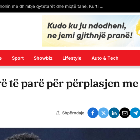
esazhi që lanë protestuesit në Bulevard (FOTO)
e
Sport
Showbiz
Lifestyle
Auto & Tech
ë të parë për përplasjen me
Shpërndaje