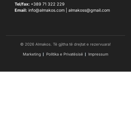
Tel/fax:
+389 71 322 229
Email:
info@almakos.com
|
almakoss@gmail.com
© 2026 Almakos. Të gjitha të drejtat e rezervuara!
Marketing
Politika e Privatësisë
Impressum