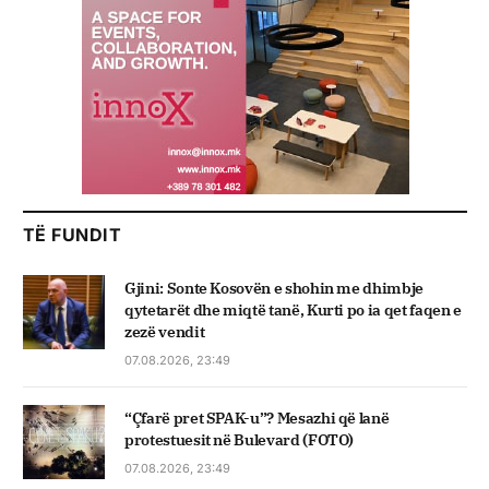
TË FUNDIT
Gjini: Sonte Kosovën e shohin me dhimbje
qytetarët dhe miqtë tanë, Kurti po ia qet faqen e
zezë vendit
07.08.2026, 23:49
“Çfarë pret SPAK-u”? Mesazhi që lanë
protestuesit në Bulevard (FOTO)
07.08.2026, 23:49