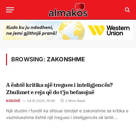
BROWSING:
ZAKONSHME
A është kritika një tregues i inteligjencës?
Zbulimet e reja që do t’ju befasojnë
KOSOVË
04.10.2025, 19:49
2 Mins Read
Një studim i fundit ka sfiduar bindjet e zakonshme se kritika e
vazhdueshme është një tregues i inteligjencës së lartë.…