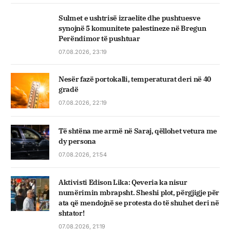
Sulmet e ushtrisë izraelite dhe pushtuesve
synojnë 5 komunitete palestineze në Bregun
Perëndimor të pushtuar
07.08.2026, 23:19
Nesër fazë portokalli, temperaturat deri në 40
gradë
07.08.2026, 22:19
Të shtëna me armë në Saraj, qëllohet vetura me
dy persona
07.08.2026, 21:54
Aktivisti Edison Lika: Qeveria ka nisur
numërimin mbrapsht. Sheshi plot, përgjigje për
ata që mendojnë se protesta do të shuhet deri në
shtator!
07.08.2026, 21:19