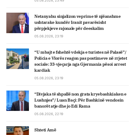
05.08.2026, 23:49
Netanyahu sinjalizon veprime të njëanshme
ushtarake kundër Iranit pavarësisht
përpjekjeve rajonale për deeskalim
05.08.2026, 23:19
“U mbajt e fshehtë vdekja e turistes në Palasë”/
Policia e Vlorës reagon pas postimeve në rrjetet
sociale: 33-vjeçarja nga Gjermania pësoi arrest
kardiak
05.08.2026, 23:19
“Divjaka të shpallë non grata kryebashkiaken e
Lushnjes”/ Luan Baçi: Për Bashkinë vendosin
banorët atje dhe jo Edi Rama
05.08.2026, 22:19
Shteti Amë