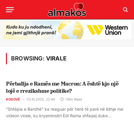
BROWSING:
VIRALE
Përballja e Ramës me Macron: A është kjo një
lojë e rrezikshme politike?
KOSOVË
03.10.2025, 22:49
1 Min Read
“Shtëpia e Bardhë” ka reaguar për herë të parë në lidhje me
videon virale, ku kryeminsitri Edi Rama shfaqej duke…