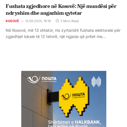
Fushata zgjedhore në Kosovë: Një mundësi për
ndryshim dhe angazhim qytetar
KOSOVË
13.09.2025, 19:19
2 Mins Read
Në Kosovë, më 13 shtator, nis zyrtarisht fushata elektorale për
zgjedhjet lokale të 12 tetorit, një ngjarje që pritet me…