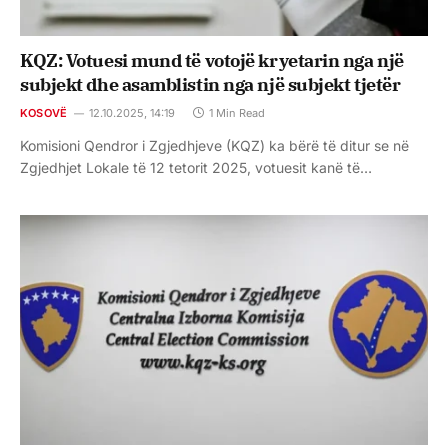
KQZ: Votuesi mund të votojë kryetarin nga një
subjekt dhe asamblistin nga një subjekt tjetër
KOSOVË
12.10.2025, 14:19
1 Min Read
Komisioni Qendror i Zgjedhjeve (KQZ) ka bërë të ditur se në
Zgjedhjet Lokale të 12 tetorit 2025, votuesit kanë të…