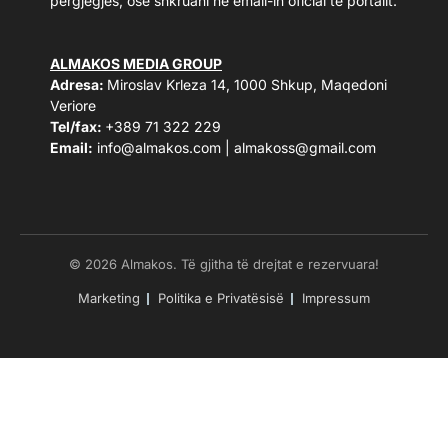
përgjegjës, ose shkruani në email-in oficial të portalit.
ALMAKOS MEDIA GROUP
Adresa:
Miroslav Krleza 14, 1000 Shkup, Maqedoni
Veriore
Tel/fax:
+389 71 322 229
Email:
info@almakos.com
|
almakoss@gmail.com
© 2026 Almakos. Të gjitha të drejtat e rezervuara!
Marketing
Politika e Privatësisë
Impressum