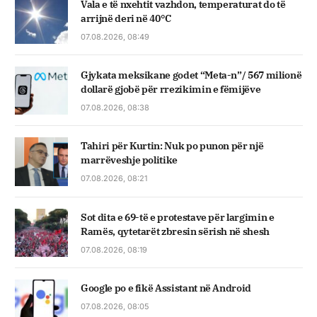
Vala e të nxehtit vazhdon, temperaturat do të
arrijnë deri në 40°C
07.08.2026, 08:49
Gjykata meksikane godet “Meta-n”/ 567 milionë
dollarë gjobë për rrezikimin e fëmijëve
07.08.2026, 08:38
Tahiri për Kurtin: Nuk po punon për një
marrëveshje politike
07.08.2026, 08:21
Sot dita e 69-të e protestave për largimin e
Ramës, qytetarët zbresin sërish në shesh
07.08.2026, 08:19
Google po e fikë Assistant në Android
07.08.2026, 08:05