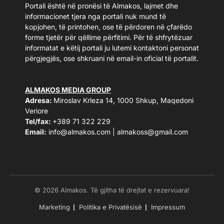
Portali është në pronësi të Almakos, lajmet dhe
informacionet tjera nga portali nuk mund të
kopjohen, të printohen, ose të përdoren në çfarëdo
forme tjetër për qëllime përfitimi. Për të shfrytëzuar
informatat e këtij portali ju lutemi kontaktoni personat
përgjegjës, ose shkruani në email-in oficial të portalit.
ALMAKOS MEDIA GROUP
Adresa:
Miroslav Krleza 14, 1000 Shkup, Maqedoni
Veriore
Tel/fax:
+389 71 322 229
Email:
info@almakos.com
|
almakoss@gmail.com
© 2026 Almakos. Të gjitha të drejtat e rezervuara!
Marketing
Politika e Privatësisë
Impressum