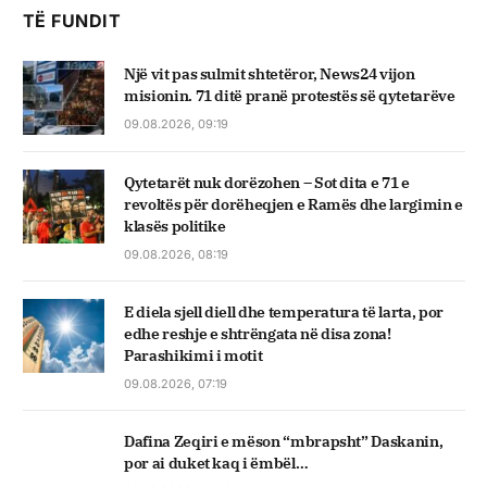
TË FUNDIT
Një vit pas sulmit shtetëror, News24 vijon
misionin. 71 ditë pranë protestës së qytetarëve
09.08.2026, 09:19
Qytetarët nuk dorëzohen – Sot dita e 71 e
revoltës për dorëheqjen e Ramës dhe largimin e
klasës politike
09.08.2026, 08:19
E diela sjell diell dhe temperatura të larta, por
edhe reshje e shtrëngata në disa zona!
Parashikimi i motit
09.08.2026, 07:19
Dafina Zeqiri e mëson “mbrapsht” Daskanin,
por ai duket kaq i ëmbël…