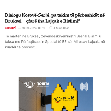
Dialogu Kosovë-Serbi, pa takim të përbashkët në
Bruksel – çfarë tha Lajçak e Bislimi?
KOSOVË
18.09.2024, 09:19
4 Mins Read
Të martën në Bruksel, zëvendëskryeministri Besnik Bislimi u
takua me Përfaqësuesin Special të BE-së, Miroslav Lajçak, në
kuadër të procesit…