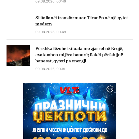
09.08.2026, 00:49
Si italianët transformuan Tiranën në një qytet
modern
09.08.2026, 00:49
Përshkallëzohet situata me zjarret në Krujë,
evakuohen mijëra banorë; flakët përfshijnë
banesat, qyteti pa energji
09.08.2026, 00:19