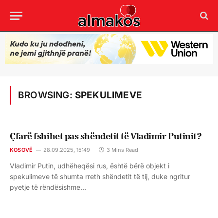
BROWSING:
SPEKULIMEVE
Çfarë fshihet pas shëndetit të Vladimir Putinit?
KOSOVË
28.09.2025, 15:49
3 Mins Read
Vladimir Putin, udhëheqësi rus, është bërë objekt i
spekulimeve të shumta rreth shëndetit të tij, duke ngritur
pyetje të rëndësishme…