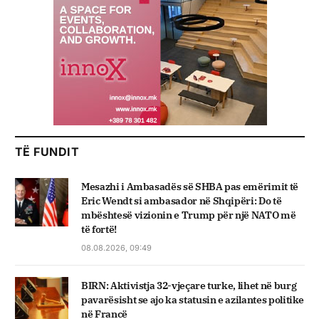
TË FUNDIT
Mesazhi i Ambasadës së SHBA pas emërimit të
Eric Wendt si ambasador në Shqipëri: Do të
mbështesë vizionin e Trump për një NATO më
të fortë!
08.08.2026, 09:49
BIRN: Aktivistja 32-vjeçare turke, lihet në burg
pavarësisht se ajo ka statusin e azilantes politike
në Francë