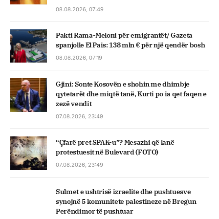
08.08.2026, 07:49
Pakti Rama-Meloni për emigrantët/ Gazeta
spanjolle El Pais: 138 mln € për një qendër bosh
08.08.2026, 07:19
Gjini: Sonte Kosovën e shohin me dhimbje
qytetarët dhe miqtë tanë, Kurti po ia qet faqen e
zezë vendit
07.08.2026, 23:49
“Çfarë pret SPAK-u”? Mesazhi që lanë
protestuesit në Bulevard (FOTO)
07.08.2026, 23:49
Sulmet e ushtrisë izraelite dhe pushtuesve
synojnë 5 komunitete palestineze në Bregun
Perëndimor të pushtuar