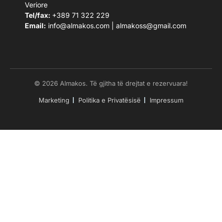
Veriore
Tel/fax:
+389 71 322 229
Email:
info@almakos.com
|
almakoss@gmail.com
© 2026 Almakos. Të gjitha të drejtat e rezervuara!
Marketing
Politika e Privatësisë
Impressum